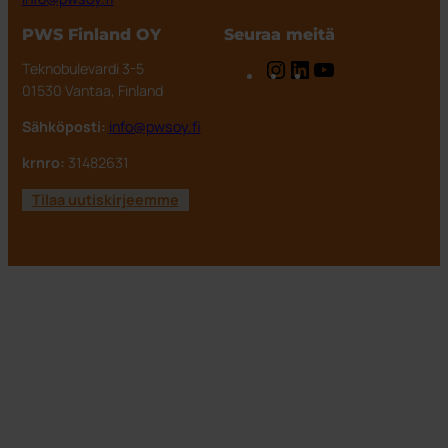
PWS Finland OY
Seuraa meitä
Instagram
LinkedIn
YouTube
Teknobulevardi 3-5
01530 Vantaa, Finland
Sähköposti:
info@pwsoy.fi
krnro:
31482631
Tilaa uutiskirjeemme