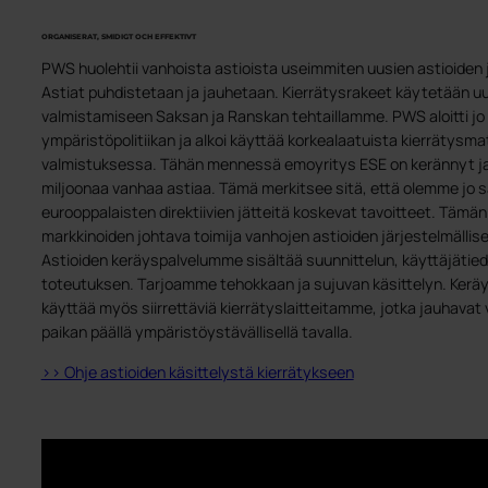
ORGANISERAT, SMIDIGT OCH EFFEKTIVT
PWS huolehtii vanhoista astioista useimmiten uusien astioiden
Astiat puhdistetaan ja jauhetaan. Kierrätysrakeet käytetään uu
valmistamiseen Saksan ja Ranskan tehtaillamme. PWS aloitti jo
ympäristöpolitiikan ja alkoi käyttää korkealaatuista kierrätysmat
valmistuksessa. Tähän mennessä emoyritys ESE on kerännyt ja k
miljoonaa vanhaa astiaa. Tämä merkitsee sitä, että olemme jo 
eurooppalaisten direktiivien jätteitä koskevat tavoitteet. Tämän 
markkinoiden johtava toimija vanhojen astioiden järjestelmälli
Astioiden keräyspalvelumme sisältää suunnittelun, käyttäjätie
toteutuksen. Tarjoamme tehokkaan ja sujuvan käsittelyn. Kerä
käyttää myös siirrettäviä kierrätyslaitteitamme, jotka jauhavat 
paikan päällä ympäristöystävällisellä tavalla.
>> Ohje astioiden käsittelystä kierrätykse
en