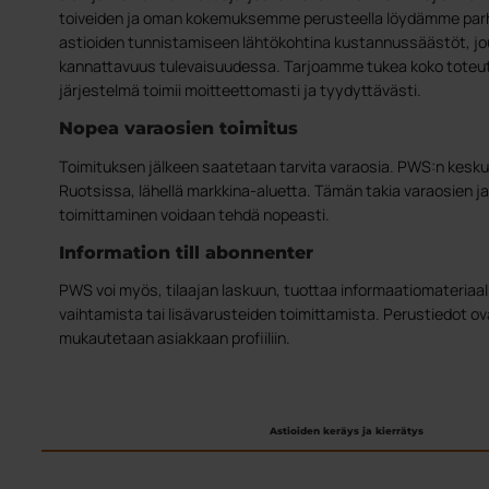
toiveiden ja oman kokemuksemme perusteella löydämme parh
astioiden tunnistamiseen lähtökohtina kustannussäästöt, jo
kannattavuus tulevaisuudessa. Tarjoamme tukea koko toteut
järjestelmä toimii moitteettomasti ja tyydyttävästi.
Nopea varaosien toimitus
Toimituksen jälkeen saatetaan tarvita varaosia. PWS:n kesk
Ruotsissa, lähellä markkina-aluetta. Tämän takia varaosien ja
toimittaminen voidaan tehdä nopeasti.
Information till abonnenter
PWS voi myös, tilaajan laskuun, tuottaa informaatiomateriaal
vaihtamista tai lisävarusteiden toimittamista. Perustiedot ov
mukautetaan asiakkaan profiiliin.
Astioiden keräys ja kierrätys