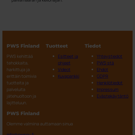
PWS Finland
Tuotteet
Tiedot
PWS kehittää
Esitteet ja
Yhteystiedot
tehokkaita,
ohjeet
PWS:stä
harkittuja ja
Videot
Ehdot
erittäin toimivia
Kuvapankki
GDPR
tuotteita ja
Henkilötiedot
palveluita
Impressum
jätehuoltoon ja
Evästekäytäntö
lajitteluun.
PWS Finland
Olemme valmiina auttamaan sinua
info@pwsoy.fi