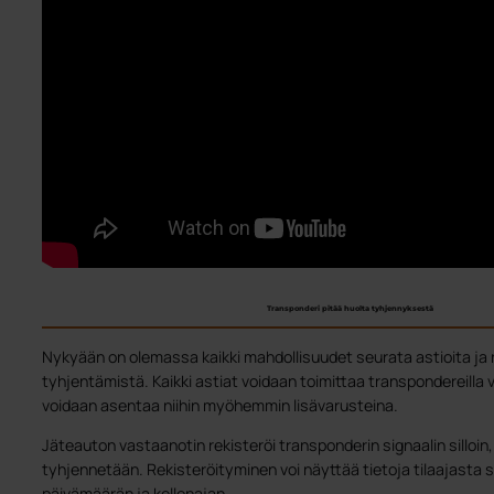
Transponderi pitää huolta tyhjennyksestä
Nykyään on olemassa kaikki mahdollisuudet seurata astioita ja 
tyhjentämistä. Kaikki astiat voidaan toimittaa transpondereilla 
voidaan asentaa niihin myöhemmin lisävarusteina.
Jäteauton vastaanotin rekisteröi transponderin signaalin silloin, 
tyhjennetään. Rekisteröityminen voi näyttää tietoja tilaajasta
päivämäärän ja kellonajan.