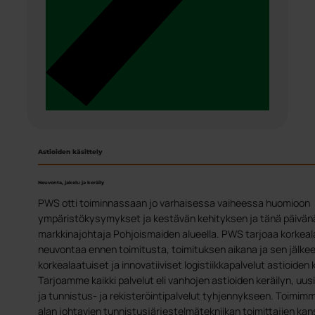
Astioiden käsittely
Neuvonta, jakelu ja keräily
PWS otti toiminnassaan jo varhaisessa vaiheessa huomioon
ympäristökysymykset ja kestävän kehityksen ja tänä päivän
markkinajohtaja Pohjoismaiden alueella. PWS tarjoaa korkeala
neuvontaa ennen toimitusta, toimituksen aikana ja sen jälkee
korkealaatuiset ja innovatiiviset logistiikkapalvelut astioiden 
Tarjoamme kaikki palvelut eli vanhojen astioiden keräilyn, uus
ja tunnistus- ja rekisteröintipalvelut tyhjennykseen. Toimim
alan johtavien tunnistusjärjestelmätekniikan toimittajien ka