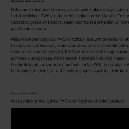
Tehokkaat ja oikeat toimitukset
Nykyään on olemassa tehokkaita astioiden jakelutapoja, joiss
tietotekniikkaa. PWS voi järjestää ja jakaa astiat tilaajille. Toim
tiedoston, jossa on tiedot tilaajien osoitteista ja heidän valits
ja astioiden koosta.
Näiden tietojen pohjalta PWS kartoittaa ja suunnittelee koko jak
Laadunvarmistuksessa jokainen astia varustetaan viivakoodilla, 
tiedot astian määränpäästä. PWS voi sitten liittää tilaajan alu
ja missä alus sijaitsee, nämä tiedot lähetetään päivittäin asiak
heidän liiketoimintajärjestelmässään, jonka PWS: llä on laaja k
hallinnoinnista pienistä testialueista suuriin alueisiin, joihin kuu
Katso, miten teemme sen mahdolliseksi
Katso video ja näe, kuinka PWS optimoi jäteastioiden jakelua!