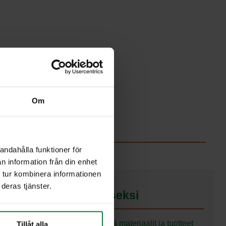
Om
andahålla funktioner för
n information från din enhet
 tur kombinera informationen
deras tjänster.
rtotalouden edistämiseksi
emmän kuin kierrätys. PWS: ssä materiaalit ja tuotteet
Tillåt alla