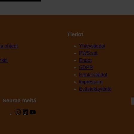
Tiedot
 ja ohjeet
Yhteystiedot
PWS:stä
nkki
Ehdot
GDPR
Henkilötiedot
Impressum
Evästekäytäntö
Seuraa meitä
Instagram
LinkedIn
YouTube