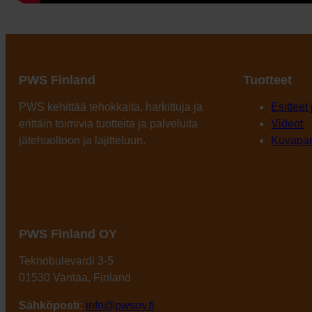
PWS Finland
Tuotteet
PWS kehittää tehokkaita, harkittuja ja
Esitteet
erittäin toimivia tuotteita ja palveluita
Videot
jätehuoltoon ja lajitteluun.
Kuvapa
PWS Finland OY
Teknobulevardi 3-5
01530 Vantaa, Finland
Sähköposti:
info@pwsoy.fi