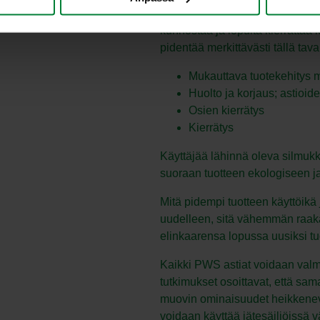
kehitetään alusta alkaen niin, e
kunnostaa ja lopulta kierrättää
pidentää merkittävästi tällä tav
Mukauttava tuotekehitys 
Huolto ja korjaus; astioid
Osien kierrätys
Kierrätys
Käyttäjää lähinnä oleva silmukka
suoraan tuotteen ekologiseen j
Mitä pidempi tuotteen käyttöikä
uudelleen, sitä vähemmän raaka-
elinkaarensa lopussa uusiksi tuo
Kaikki PWS astiat voidaan valm
tutkimukset osoittavat, että sam
muovin ominaisuudet heikkenevä
voidaan käyttää jätesäiliöissä 