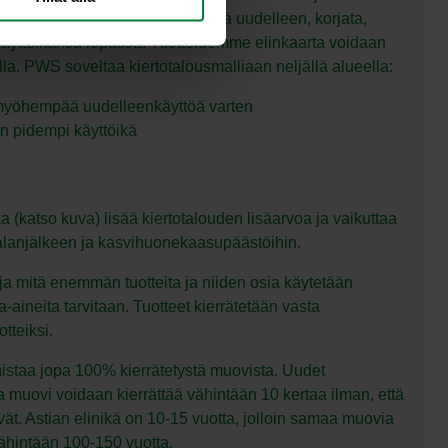
ttä niitä voidaan vuokrata, käyttää uudelleen, korjata,
 käyttöikänsä lopussa. Tuotteidemme elinkaarta voidaan
alla. PWS soveltaa kiertotalousmalliaan neljällä alueella:
myöhempää uudelleenkäyttöä varten
en pidempi käyttöikä
 (katso kuva) lisää kiertotalouden lisäarvoa ja vaikuttaa
alanjälkeen ja kasvihuonekaasupäästöihin.
 ja mitä enemmän tuotteita ja niiden osia käytetään
aineita tarvitaan. Tuotteet kierrätetään vasta
tteiksi.
istaa jopa 100% kierrätetystä muovista. Uudet
a muovi voidaan kierrättää vähintään 10 kertaa ilman, että
t. Astian elinikä on 10-15 vuotta, jolloin samaa muovia
vähintään 100-150 vuotta.