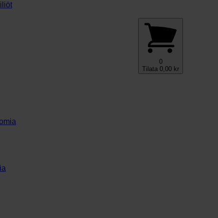
liöt
0
Tilata
0,00
kr
nomia
ia