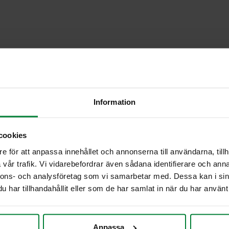
Information
Kiertotalous PWS:llä
cookies
e för att anpassa innehållet och annonserna till användarna, tillh
vår trafik. Vi vidarebefordrar även sådana identifierare och anna
nnons- och analysföretag som vi samarbetar med. Dessa kan i sin
har tillhandahållit eller som de har samlat in när du har använt 
PWS:n strategia kie
Nykyaikainen kiertotalous on en
Anpassa