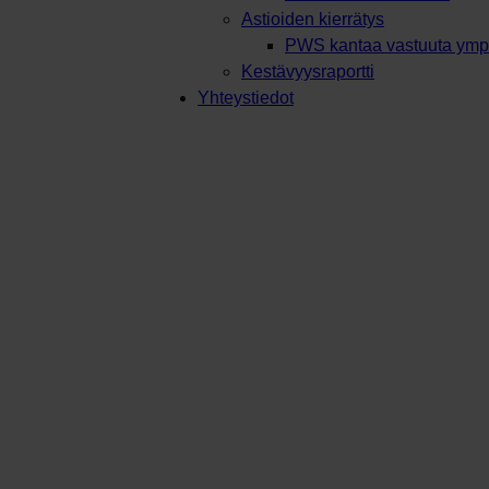
Astioiden kierrätys
PWS kantaa vastuuta ympä
Kestävyysraportti
Yhteystiedot