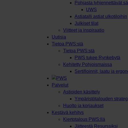
Pohjasta tyhjennettävät säi
UWS
Astiatalli astiat ulkotiloihin
Julkiset tilat
Viitteet ja inspiraatio
Uutisia
Tietoa PWS:stä
Tietoa PWS:stä
PWS tukee Rynkebytä
Kehitetty Pohjoismaissa
Sertifioinnit, laatu ja ergo
Palvelut
Astioiden käsittely
Ympäristötalouden strateg
Huolto ja korjaukset
Kestävä kehitys
Kiertotalous PWS:llä
Jätteestä Resurssiksi