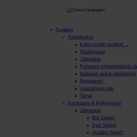
TEEN
Tuotteet
Tuoteluokat
Products
Katso kaikki tuotteet →
search
Sisätiloissa
Jäteastiat
Pohjasta tyhjennettävät säi
Astiatalli astiat ulkotiloihin
Roskakorit
Vaarallinen jäte
Tarrat
Inspiraatio & Referenssit
Jäteastiat
Bio Select
Duo Select
Quattro Select