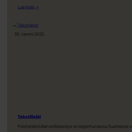
:
Lue lisää →
Tarvitseeko
kierrätysmuovi
mielestäsi
aina
30. tammi 2025
värjätä?
Mieti
uudelleen.
Tekstiilejä!
Poistotekstiilien erilliskeräys on laajentumassa Suomessa val