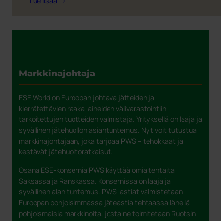
:
Lue lisää →
Tuotantotyöntekijästä
toimitusjohtajaksi:
matka
jätehuollon
maailmaan
Markkinajohtaja
ESE World on Euroopan johtava jätteiden ja
kierrätettävien raaka-aineiden välivarastointiin
tarkoitettujen tuotteiden valmistaja. Yrityksellä on laaja ja
syvällinen jätehuollon asiantuntemus. Nyt voit tutustua
markkinajohtajaan, joka tarjoaa PWS – tehokkaat ja
kestävät jätehuoltoratkaisut.
Osana ESE-konsernia PWS käyttää omia tehtaita
Saksassa ja Ranskassa. Konsernissa on laaja ja
syvällinen alan tuntemus. PWS-astiat valmistetaan
Euroopan pohjoisimmassa jäteastia tehtaassa lähellä
pohjoismaisia ​​markkinoita, josta ne toimitetaan Ruotsin