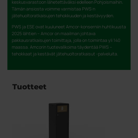
keskusvarastoon lähetettäväksi edelleen Pohjoismaihin.
Tämän ansiosta voimme varmistaa PWS:n
jätehuoltoratkaisujen tehokkuuden ja kestävyyden.
PWS ja ESE ovat kuuluneet Amcor-konserniin huhtikuusta
2025 lähtien – Amcor on maailman johtava
pakkausratkaisujen toimittaja, jolla on toimintaa yli 140
maassa. Amcorin tuotevalikoima täydentää PWS –
tehokkaat ja kestävät jätehuoltoratkaisut -palveluita.
Tuotteet