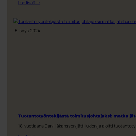
:
Lue lisää →
Paloturvallisuusviikko
23.11.2024
-2.12.2024Älykkäät
ratkaisut
5. syys 2024
elektroniikan
ja
akkujen
kierrätykseen
Tuotantotyöntekijästä toimitusjohtajaksi: matka j
18-vuotiaana Dan Håkansson jätti lukion ja aloitti tuotant