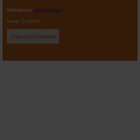
Sähköposti:
info@pwsoy.fi
krnro:
31482631
Tilaa uutiskirjeemme