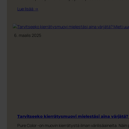
:
Lue lisää →
Älykkäämpi
ja
kestävämpi
arki
6. maalis 2025
–
aivan
käden
ulottuvilla!
Tarvitseeko kierrätysmuovi mielestäsi aina värjätä?
Pure Color -on muovin kierrätystä ilman värilisäaineita. 