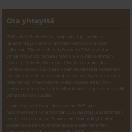
Ota yhteyttä
PWS kehittää tehokkaita, hyvin harkittuja ja toimivia
järjestelmiä ja tuotteita jätteiden käsittelyyn ja niiden
lajitteluun. Tärkeän kehitystyön kautta PWS osallistuu
ympäristötyöhön monella rintamalla. PWS:llä kehitetään
tuotteita, jotka lisäävät merkittävästi raaka-aineiden
kierrätysmahdollisuuksia.Nyt olemme päässeet pisteeseen,
jossa jätteen käsite on saanut toisen merkityksen “roskasta”
“resurssiksi”. Yhteenvetona voidaan todeta, että PWS –
tehokkaat ja kestävät jätehuoltoratkaisut tarjoavat asiakkaille
parhaan kokonaisuuden.
Uusia muoviastioita valmistaessaan PWS pyrkii
määrätietoisesti vähentämään CO2-päästöjä ja säästämään
energian kulutuksessa. Saavutamme tämän käyttämällä
tuotannossa kierrätysmateriaaleja vuosikymmenten
kokemuksen ja kehityksen pohjalta. PWS – tehokkaat ja