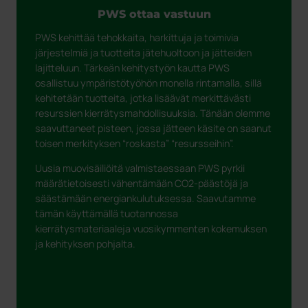
PWS ottaa vastuun
PWS kehittää tehokkaita, harkittuja ja toimivia
järjestelmiä ja tuotteita jätehuoltoon ja jätteiden
lajitteluun. Tärkeän kehitystyön kautta PWS
osallistuu ympäristötyöhön monella rintamalla, sillä
kehitetään tuotteita, jotka lisäävät merkittävästi
resurssien kierrätysmahdollisuuksia. Tänään olemme
saavuttaneet pisteen, jossa jätteen käsite on saanut
toisen merkityksen “roskasta” “resursseihin”.
Uusia muovisäiliöitä valmistaessaan PWS pyrkii
määrätietoisesti vähentämään CO2-päästöjä ja
säästämään energiankulutuksessa. Saavutamme
tämän käyttämällä tuotannossa
kierrätysmateriaaleja vuosikymmenten kokemuksen
ja kehityksen pohjalta.