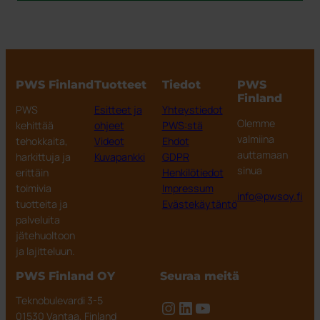
PWS Finland
Tuotteet
Tiedot
PWS
Finland
PWS
Esitteet ja
Yhteystiedot
Olemme
kehittää
ohjeet
PWS:stä
valmiina
tehokkaita,
Videot
Ehdot
auttamaan
harkittuja ja
Kuvapankki
GDPR
sinua
erittäin
Henkilötiedot
toimivia
Impressum
info@pwsoy.fi
tuotteita ja
Evästekäytäntö
palveluita
jätehuoltoon
ja lajitteluun.
PWS Finland OY
Seuraa meitä
Teknobulevardi 3-5
Instagram
LinkedIn
YouTube
01530 Vantaa, Finland