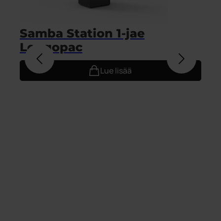
Samba Station 1‑jae
S
Longopac
Lue lisää