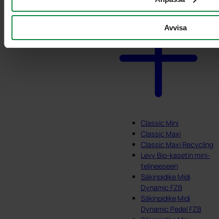
Avvisa
Classic Mini
Classic Maxi
Classic Maxi Recycling
Levy Bio-kasetin mini-
telineeseen
Säkinpidike Midi
Dynamic FZB
Säkinpidike Midi
Dynamic Pedal FZB