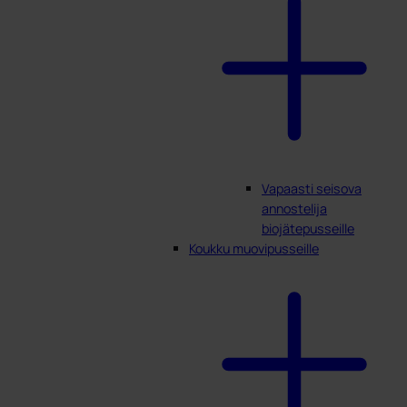
Vapaasti seisova
annostelija
biojätepusseille
Koukku muovipusseille