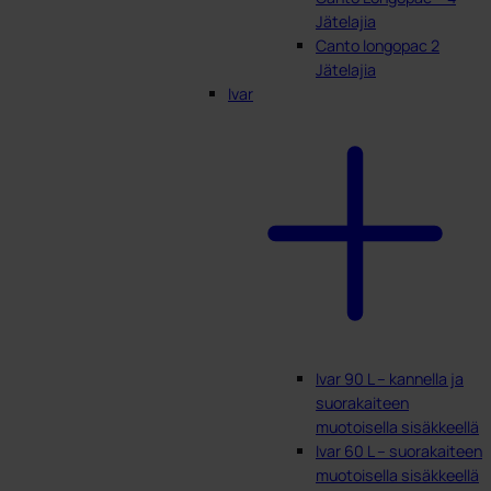
Jätelajia
Canto longopac 2
Jätelajia
Ivar
Ivar 90 L – kannella ja
suorakaiteen
muotoisella sisäkkeellä
Ivar 60 L – suorakaiteen
muotoisella sisäkkeellä