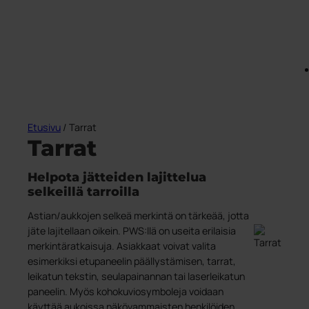
Etusivu
/ Tarrat
Tarrat
Helpota jätteiden lajittelua
selkeillä tarroilla
Astian/aukkojen selkeä merkintä on tärkeää, jotta
jäte lajitellaan oikein. PWS:llä on useita erilaisia
merkintäratkaisuja. Asiakkaat voivat valita
esimerkiksi etupaneelin päällystämisen, tarrat,
leikatun tekstin, seulapainannan tai laserleikatun
paneelin. Myös kohokuviosymboleja voidaan
käyttää aukoissa näkövammaisten henkilöiden