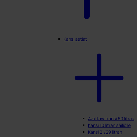
Kansi astiat
Avattava kansi 60 litraa
Kansi 10 litran säiliölle
Kansi 21/29 litran