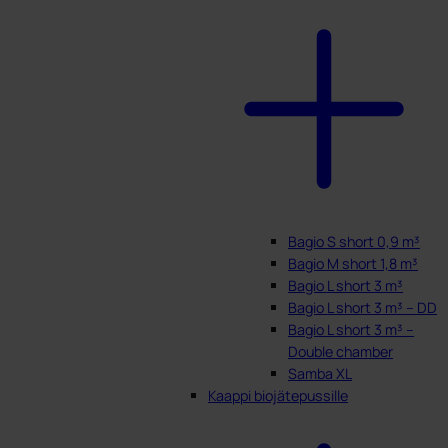
Bagio S short 0,9 m³
Bagio M short 1,8 m³
Bagio L short 3 m³
Bagio L short 3 m³ – DD
Bagio L short 3 m³ –
Double chamber
Samba XL
Kaappi biojätepussille