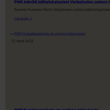
PWS toimitti lajittelukalusteet Veripalvelun uuteen
Suomen Punaisen Ristin Veripalvelun uuteen päätoimipistees
:
Lue lisää →
PWS
toimitti
lajittelukalusteet
Veripalvelun
12. kesä 2023
uuteen
toimipisteeseen
PWS:N asiakaspalvelu on avoinna koko kesän