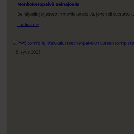
Monilokeropäivä Seinäjoella
Seinäjoella järjestettiin monilokeropäivä, johon oli kutsutt
:
Lue lisää →
Monilokeropäivä
Seinäjoella
18. syys 2023