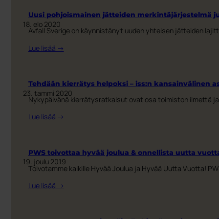
emoyhtiö
ese
Uusi pohjoismainen jätteiden merkintäjärjestelmä j
lisää
18. elo 2020
Avfall Sverige on käynnistänyt uuden yhteisen jätteiden lajit
tuotantokapasiteettia
entisestään
:
Lue lisää →
Uusi
pohjoismainen
jätteiden
Tehdään kierrätys helpoksi – iss:n kansainvälinen a
merkintäjärjestelmä
23. tammi 2020
Nykypäivänä kierrätysratkaisut ovat osa toimiston ilmettä ja 
julkaistu
:
Lue lisää →
Tehdään
kierrätys
helpoksi
PWS toivottaa hyvää joulua & onnellista uutta vuott
–
19. joulu 2019
Toivotamme kaikille Hyvää Joulua ja Hyvää Uutta Vuotta! PWS
iss:n
kansainvälinen
:
Lue lisää →
asiakkuus
PWS
sai
toivottaa
uudet
hyvää