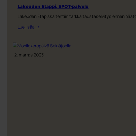
Lakeuden Etappi, SPOT-palvelu
Lakeuden Etapissa tehtiin tarkka taustaselvitys ennen päätö
:
Lue lisää →
Lakeuden
Etappi,
SPOT-
palvelu
2. marras 2023