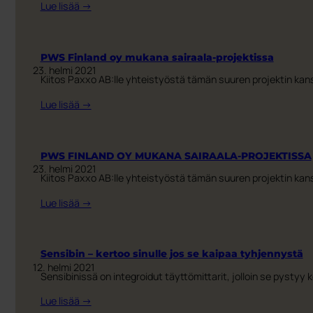
:
Lue lisää →
kompostoinnille
PWS
tai
toivottaa
omalle
sinulle
PWS Finland oy mukana sairaala-projektissa
biojäteastialle
hyvä
23. helmi 2021
Kiitos Paxxo AB:lle yhteistyöstä tämän suuren projektin kan
kesää!
:
Lue lisää →
PWS
Finland
oy
PWS FINLAND OY MUKANA SAIRAALA-PROJEKTISSA
mukana
23. helmi 2021
Kiitos Paxxo AB:lle yhteistyöstä tämän suuren projektin kan
sairaala-
projektissa
:
Lue lisää →
PWS
FINLAND
OY
Sensibin – kertoo sinulle jos se kaipaa tyhjennystä
MUKANA
12. helmi 2021
Sensibinissä on integroidut täyttömittarit, jolloin se pystyy 
SAIRAALA-
PROJEKTISSA
:
Lue lisää →