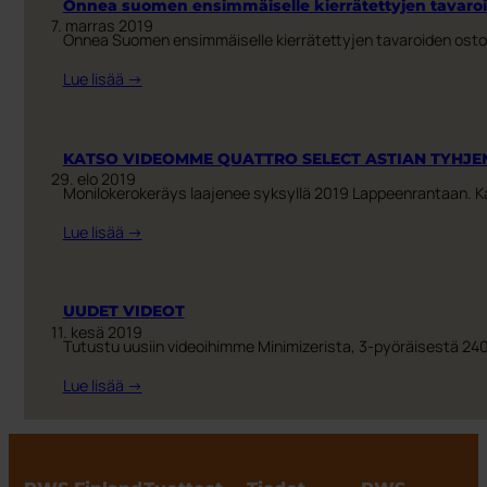
Onnea suomen ensimmäiselle kierrätettyjen tavaroi
kierrätyskalusteet!
joulua
7. marras 2019
Onnea Suomen ensimmäiselle kierrätettyjen tavaroiden ostosk
&
onnellista
:
Lue lisää →
uutta
Onnea
vuotta
suomen
ensimmäiselle
KATSO VIDEOMME QUATTRO SELECT ASTIAN TYHJE
kierrätettyjen
29. elo 2019
Monilokerokeräys laajenee syksyllä 2019 Lappeenrantaan. K
tavaroiden
ostoskeskukselle
:
Lue lisää →
minimossenille!
KATSO
VIDEOMME
QUATTRO
UUDET VIDEOT
SELECT
11. kesä 2019
Tutustu uusiin videoihimme Minimizerista, 3-pyöräisestä 240l
ASTIAN
TYHJENNYKSESTÄ!
:
Lue lisää →
UUDET
VIDEOT