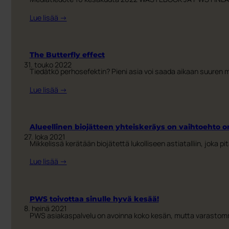
:
Lue lisää →
WASTEBOOK
JA
PWS
The Butterfly effect
FINLAND
31. touko 2022
Tiedätkö perhosefektin? Pieni asia voi saada aikaan suuren mu
YHTEISTYÖHÖN
:
Lue lisää →
The
Butterfly
effect
Alueellinen biojätteen yhteiskeräys on vaihtoehto om
27. loka 2021
Mikkelissä kerätään biojätettä lukolliseen astiatalliin, joka p
:
Lue lisää →
Alueellinen
biojätteen
yhteiskeräys
PWS toivottaa sinulle hyvä kesää!
on
8. heinä 2021
PWS asiakaspalvelu on avoinna koko kesän, mutta varastomme
vaihtoehto
omatoimiselle