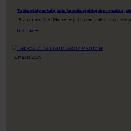
Tuotantotyöntekijästä toimitusjohtajaksi: matka j
18-vuotiaana Dan Håkansson jätti lukion ja aloitti tuotant
:
Lue lisää →
Tuotantotyöntekijästä
toimitusjohtajaksi:
matka
jätehuollon
5. maalis 2024
maailmaan