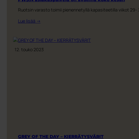
Ruotsin varasto toimii pienennetyllä kapasiteetilla viikot 2
:
Lue lisää →
PWS:N
asiakaspalvelu
on
avoinna
12. touko 2023
koko
kesän
GREY OF THE DAY – KIERRÄTYSVÄRIT