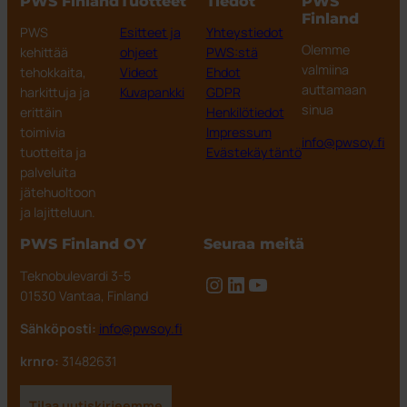
PWS Finland
Tuotteet
Tiedot
PWS
Finland
PWS
Esitteet ja
Yhteystiedot
Olemme
kehittää
ohjeet
PWS:stä
valmiina
tehokkaita,
Videot
Ehdot
auttamaan
harkittuja ja
Kuvapankki
GDPR
sinua
erittäin
Henkilötiedot
toimivia
Impressum
info@pwsoy.fi
tuotteita ja
Evästekäytäntö
palveluita
jätehuoltoon
ja lajitteluun.
PWS Finland OY
Seuraa meitä
Teknobulevardi 3-5
Instagram
LinkedIn
YouTube
01530 Vantaa, Finland
Sähköposti:
info@pwsoy.fi
krnro:
31482631
Tilaa uutiskirjeemme