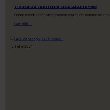
TEHOKASTA LAJITTELUA KESÄTAPAHTUMIIN!
Ennen tämän kesän yleisötapahtumia muistutamme tilaamaan DR
:
Lue lisää →
TEHOKASTA
LAJITTELUA
KESÄTAPAHTUMIIN!
8. helmi 2024