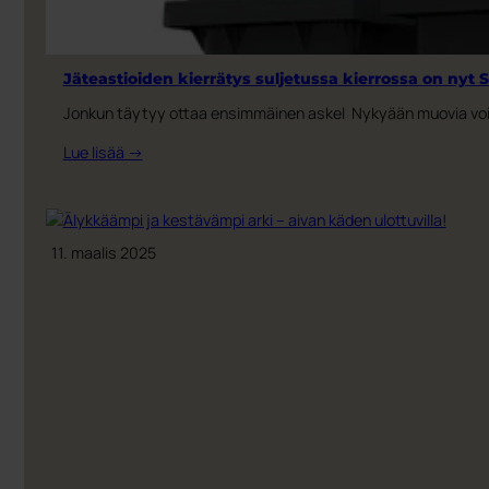
Jäteastioiden kierrätys suljetussa kierrossa on ny
Jonkun täytyy ottaa ensimmäinen askel Nykyään muovia voi
:
Lue lisää →
Jäteastioiden
kierrätys
suljetussa
kierrossa
11. maalis 2025
on
nyt
Suomessa
mahdollista