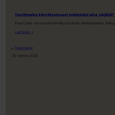
Tarvitseeko kierrätysmuovi mielestäsi aina värjätä? 
Pure Color -on muovin kierrätystä ilman värilisäaineita. N
:
Lue lisää →
Tarvitseeko
kierrätysmuovi
mielestäsi
aina
30. tammi 2025
värjätä?
Mieti
uudelleen.