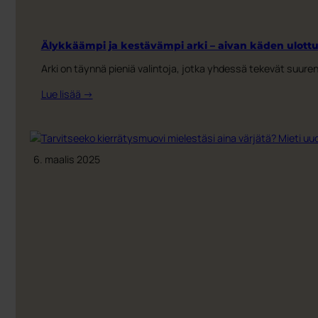
Älykkäämpi ja kestävämpi arki – aivan käden ulottuv
Arki on täynnä pieniä valintoja, jotka yhdessä tekevät suuren
:
Lue lisää →
Älykkäämpi
ja
kestävämpi
arki
6. maalis 2025
–
aivan
käden
ulottuvilla!