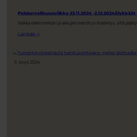
Paloturvallisuusviikko 23.11.2024 -2.12.2024Älykkäät
Vaikka elektroniikan ja akkujen kierrätys lisääntyy, sitä päätyy
:
Lue lisää →
Paloturvallisuusviikko
23.11.2024
-2.12.2024Älykkäät
ratkaisut
5. syys 2024
elektroniikan
ja
akkujen
kierrätykseen