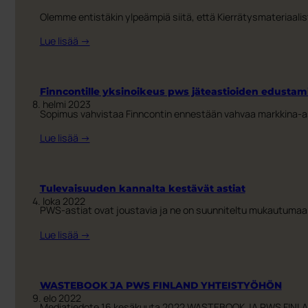
Olemme entistäkin ylpeämpiä siitä, että Kierrätysmateriaalis
:
Lue lisää →
GREY
OF
THE
Finncontille yksinoikeus pws jäteastioiden edusta
DAY
8. helmi 2023
Sopimus vahvistaa Finncontin ennestään vahvaa markkina-as
–
KIERRÄTYSVÄRIT
:
Lue lisää →
Finncontille
yksinoikeus
pws
Tulevaisuuden kannalta kestävät astiat
jäteastioiden
4. loka 2022
PWS-astiat ovat joustavia ja ne on suunniteltu mukautumaan
edustamiseen
suomen
:
Lue lisää →
markkinoilla
Tulevaisuuden
kannalta
kestävät
WASTEBOOK JA PWS FINLAND YHTEISTYÖHÖN
astiat
9. elo 2022
Mediatiedote 16 kesäkuuta 2022 WASTEBOOK JA PWS FINLAND