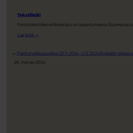
Tekstiilejä!
Poistotekstiilien erilliskeräys on laajentumassa Suomessa val
:
Lue lisää →
Tekstiilejä!
26. marras 2024