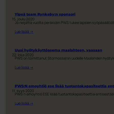
Sensibin
–
kertoo
Ylpeä team Rynkeby:n sponsori
sinulle
15. joulu 2020
Jo neljättä vuotta peräkkäin PWS tukee lapsien syöpäsäätiö
jos
se
:
Lue lisää →
kaipaa
Ylpeä
tyhjennystä
team
Rynkeby:n
Uusi hyötykäyttöasema maalahteen, vaasaan
sponsori
22. loka 2020
PWS on toimittanut Stormossenin uudelle Maalahden hyötykäy
:
Lue lisää →
Uusi
hyötykäyttöasema
maalahteen,
PWS:N emoyhtiö ese lisää tuotantokapasiteettia en
vaasaan
11. syys 2020
PWS:n emoyhtiö ESE lisää tuotantokapasiteettia entisestään.
:
Lue lisää →
PWS:N