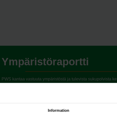
Ympäristöraportti
PWS kantaa vastuuta ympäristöstä ja tulevista sukupolvista kehi
Kestävän kehityksen raporttimme – PWS:n panos kiertotalout
ympäristövaikutuksia ja edistämme resurssitehokkuutta. Innovati
luomme tuotteita, jotka voidaan kierrättää ja uudelleenkäyttää,
Kestävyysraporttimme tarjoaa läpinäkyvän katsauksen työhömm
Information
kestävämmän tulevaisuuden puolesta.