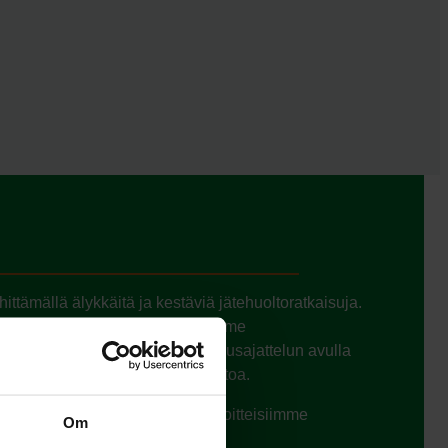
ttämällä älykkäitä ja kestäviä jätehuoltoratkaisuja.
een – osoittaa, kuinka vähennämme
ivisten ratkaisujen ja kiertotalousajattelun avulla
 edistäen näin kestävää jätehuoltoa.
e, edistysaskeleisiimme ja tavoitteisiimme
Om