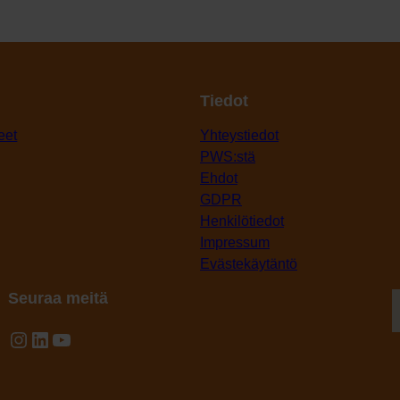
Tiedot
eet
Yhteystiedot
PWS:stä
Ehdot
GDPR
Henkilötiedot
Impressum
Evästekäytäntö
Seuraa meitä
Instagram
LinkedIn
YouTube