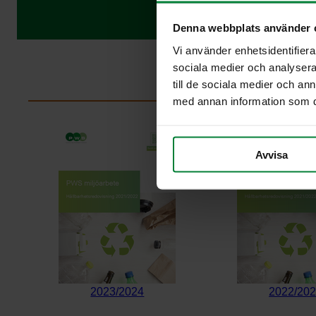
Denna webbplats använder 
Vi använder enhetsidentifierar
sociala medier och analysera 
Aie
till de sociala medier och a
med annan information som du 
Avvisa
2023/2024
2022/20