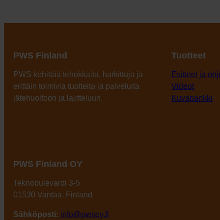
PWS Finland
Tuotteet
PWS kehittää tehokkaita, harkittuja ja
Esitteet ja ohj
erittäin toimivia tuotteita ja palveluita
Videot
jätehuoltoon ja lajitteluun.
Kuvapankki
PWS Finland OY
Teknobulevardi 3-5
01530 Vantaa, Finland
Sähköposti:
info@pwsoy.fi