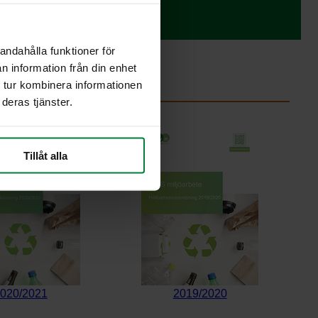
andahålla funktioner för
n information från din enhet
rtit
 tur kombinera informationen
deras tjänster.
Tillåt alla
020/2021
2019/2020