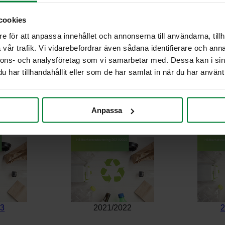
cookies
e för att anpassa innehållet och annonserna till användarna, tillh
vår trafik. Vi vidarebefordrar även sådana identifierare och anna
mmat kestävän kehityksen rapo
nnons- och analysföretag som vi samarbetar med. Dessa kan i sin
har tillhandahållit eller som de har samlat in när du har använt 
Anpassa
23
2021/2022
2