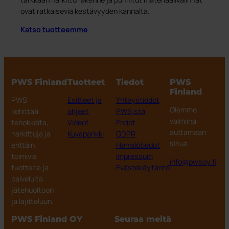
ovat ratkaisevia kestävyyden kannalta.
Katso tuotteemme
PWS Finland
Tuotteet
Tiedot
PWS
Finland
PWS
Esitteet ja
Yhteystiedot
Olemme
kehittää
ohjeet
PWS:stä
valmiina
tehokkaita,
Videot
Ehdot
auttamaan
harkittuja ja
Kuvapankki
GDPR
sinua
erittäin
Henkilötiedot
toimivia
Impressum
info@pwsoy.fi
tuotteita ja
Evästekäytäntö
palveluita
jätehuoltoon
ja lajitteluun.
PWS Finland OY
Seuraa meitä