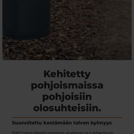
Kehitetty
pohjoismaissa
pohjoisiin
olosuhteisiin.
Suunniteltu kestämään talven kylmyys
PWS toimii lähellä markkina-alueitaan ja tuntee hyvin