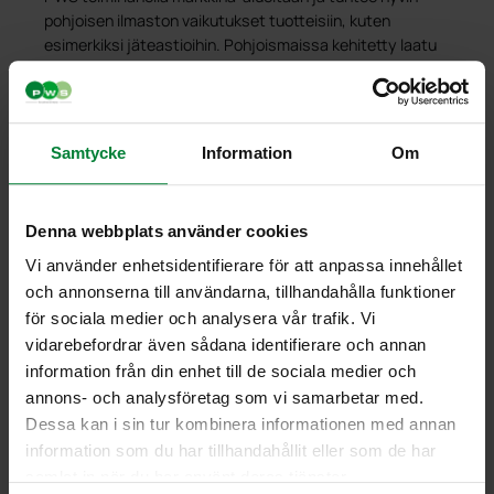
pohjoisen ilmaston vaikutukset tuotteisiin, kuten
esimerkiksi jäteastioihin. Pohjoismaissa kehitetty laatu
ja kestävyys PWS on tärkeä osa tuotteidemme
suunnittelua. Ilmastomme asettaa tuotteille suuria
haasteita. Astioiden on esimerkiksi kestettävä alhaiset
lämpötilat yhdistettyinä kuormitukseen, jolle ne joutuvat
Samtycke
Information
Om
kiinnijäätynyttä jätettä tyhjennettäessä. PWS:llä on
pitkä kokemus tuotteiden kehittämisestä jätteiden
käsittelyyn ja rakenteiden, materiaalien ja niiden
Denna webbplats använder cookies
paksuuden mukauttamisesta pohjoisiin vaatimuksiin.
Vi använder enhetsidentifierare för att anpassa innehållet
och annonserna till användarna, tillhandahålla funktioner
för sociala medier och analysera vår trafik. Vi
vidarebefordrar även sådana identifierare och annan
information från din enhet till de sociala medier och
annons- och analysföretag som vi samarbetar med.
Dessa kan i sin tur kombinera informationen med annan
Tarkoin valitut materiaalit
information som du har tillhandahållit eller som de har
Oikea materiaalivalinta on tärkeää, jotta tuotteet
samlat in när du har använt deras tjänster.