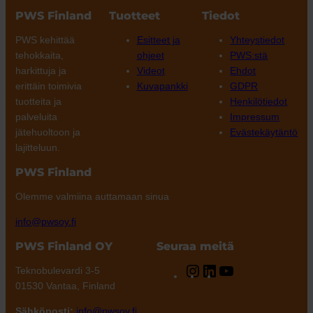
PWS Finland
Tuotteet
Tiedot
PWS kehittää
Esitteet ja
Yhteystiedot
tehokkaita,
ohjeet
PWS:stä
harkittuja ja
Videot
Ehdot
erittäin toimivia
Kuvapankki
GDPR
tuotteita ja
Henkilötiedot
palveluita
Impressum
jätehuoltoon ja
Evästekäytäntö
lajitteluun.
PWS Finland
Olemme valmiina auttamaan sinua
info@pwsoy.fi
PWS Finland OY
Seuraa meitä
Instagram
LinkedIn
YouTube
Teknobulevardi 3-5
01530 Vantaa, Finland
Sähköposti:
info@pwsoy.fi