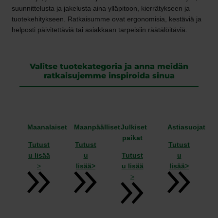
suunnittelusta ja jakelusta aina ylläpitoon, kierrätykseen ja
tuotekehitykseen. Ratkaisumme ovat ergonomisia, kestäviä ja
helposti päivitettäviä tai asiakkaan tarpeisiin räätälöitäviä.
Valitse tuotekategoria ja anna meidän
ratkaisujemme inspiroida sinua
Maanalaiset
Maanpäälliset
Julkiset
Astiasuojat
paikat
Tutust
Tutust
Tutust
u lisää
u
Tutust
u
>
lisää>
u lisää
lisää>
>