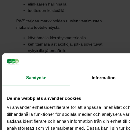
elinkaaren hallinnalla
tuotteiden kestoiällä
PWS tarjoaa markkinoiden uusien vaatimusten
mukaista tuotekehitystä
käyttämällä kierrätysmateriaalia
kehittämällä astiakokoja, jotka soveltuvat
nykyisille jätemäärille
räätälöimällä ratkaisuja, jotta asiakkaat
täyttäisivät asetetut vaatimukset
auttamalla asiakkaita täyttämään kestävän
kehityksen tavoitteensa
Samtycke
Information
Helppoja päivittää, täydentää ja
Denna webbplats använder cookies
räätälöidä asiakaskohtaisesti
Vi använder enhetsidentifierare för att anpassa innehållet oc
PWS pyrkii jatkuvasti parantamaan ja kehittämään
tillhandahålla funktioner för sociala medier och analysera vår
jäteastioita ja järjestelmiä jätteiden käsittelyn
sådana identifierare och annan information från din enhet til
tehostamiseksi. Astiat voidaan tilata vakiomalleina ja
analysföretag som vi samarbetar med. Dessa kan i sin tur 
päivittää myöhemmin lisävarusteilla vielä paremmin