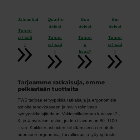
Jäteastiat
Quattro
Duo
Bio
Select
Select
Select
Tutust
u lisää
Tutust
Tutust
Tutust
>
u lisää
u
u lisää
>
lisää>
>
Tarjoamme ratkaisuja, emme
pelkästään tuotteita
PWS tarjoaa erityyppisiä ratkaisuja ja ergonomisia
astioita tehokkaaseen ja hyvin toimivaan
syntypaikkalajitteluun. Vakiovalikoimaan kuuluvat 2-,
3- ja 4-pyöräiset astiat, joiden tilavuus on 80–1100
litraa. Kaikkien astioiden kehittämisessä on otettu
huomioon ergonomia, turvallisuus ja työympäristö.