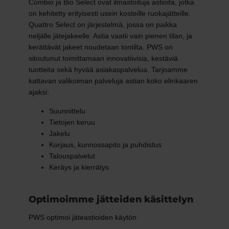
Combio ja Bio Select ovat ilmastoituja astioita, jotka
on kehitetty erityisesti usein kosteille ruokajätteille.
Quattro Select on järjestelmä, jossa on paikka
neljälle jätejakeelle. Astia vaatii vain pienen tilan, ja
kerättävät jakeet noudetaan tontilta. PWS on
sitoutunut toimittamaan innovatiivisia, kestäviä
tuotteita sekä hyvää asiakaspalvelua. Tarjoamme
kattavan valikoiman palveluja astian koko elinkaaren
ajaksi:
Suunnittelu
Tietojen keruu
Jakelu
Korjaus, kunnossapito ja puhdistus
Talouspalvelut
Keräys ja kierrätys
Optimoimme jätteiden käsittelyn
PWS optimoi jäteastioiden käytön