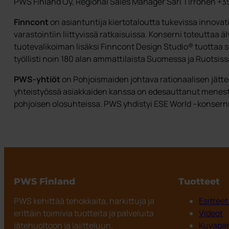
PWS Finland Oy, Regional Sales Manager Sari Tirronen +3
Finncont
on asiantuntija kiertotaloutta tukevissa innovati
varastointiin liittyvissä ratkaisuissa. Konserni toteuttaa ä
tuotevalikoiman lisäksi Finncont Design Studio® tuottaa s
työllisti noin 180 alan ammattilaista Suomessa ja Ruotsiss
PWS-yhtiöt
on Pohjoismaiden johtava rationaalisen jättei
yhteistyössä asiakkaiden kanssa on edesauttanut menesty
pohjoisen olosuhteissa. PWS yhdistyi ESE World –konserni
PWS Finland
Tuotteet
PWS kehittää tehokkaita, harkittuja ja
Esitteet
erittäin toimivia tuotteita ja palveluita
Videot
jätehuoltoon ja lajitteluun.
Kuvapa