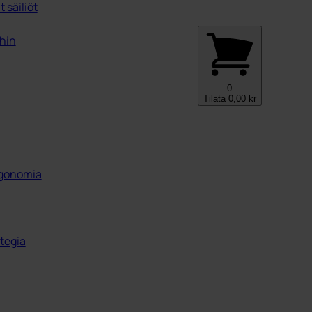
 säiliöt
ihin
0
Tilata
0,00
kr
ergonomia
tegia