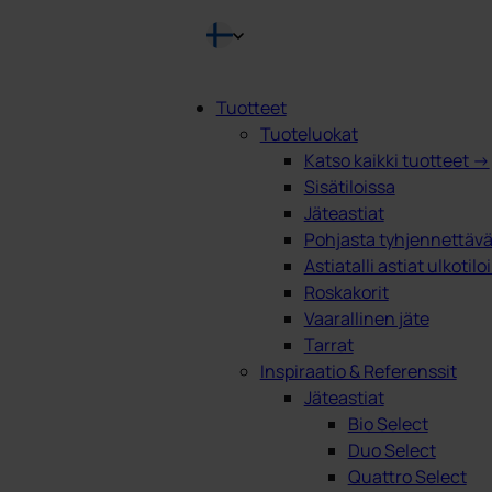
Tuotteet
Tuoteluokat
Products
Katso kaikki tuotteet →
search
Sisätiloissa
Jäteastiat
Pohjasta tyhjennettävät
Astiatalli astiat ulkotilo
Roskakorit
Vaarallinen jäte
Tarrat
Inspiraatio & Referenssit
Jäteastiat
Bio Select
Duo Select
Quattro Select