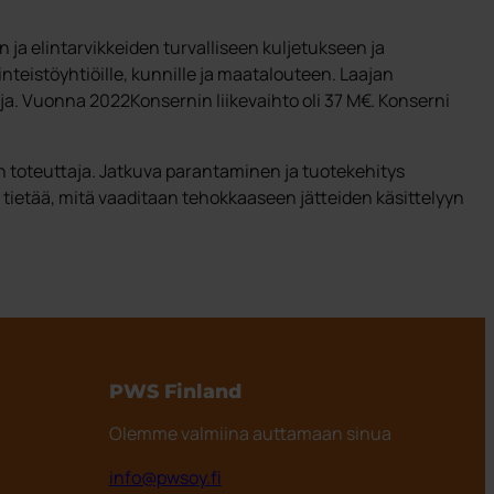
 ja elintarvikkeiden turvalliseen kuljetukseen ja
iinteistöyhtiöille, kunnille ja maatalouteen. Laajan
ja. Vuonna 2022Konsernin liikevaihto oli 37 M€. Konserni
en toteuttaja. Jatkuva parantaminen ja tuotekehitys
ietää, mitä vaaditaan tehokkaaseen jätteiden käsittelyyn
PWS Finland
Olemme valmiina auttamaan sinua
info@pwsoy.fi