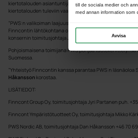
kiertotalouden asiantuntija Finncont on edelläkävijä mater
till de sociala medier och a
kiertotalouden tuleviin vaatimuksiin muun muassa syntypai
med annan information som du 
”PWS:n valikoiman laajuus ja jatkuva tuotekehitys tuleva
Finncontin lähtökohtana on aina ollut kestävien ja laadu
Avvisa
konsernin toimitusjohtaja
Jyri Partanen
sanoo.
Pohjoismaisena toimijana PWS pohjaa tuotekehittelynsä Po
Suomessa.
”Yhteistyö Finncontin kanssa parantaa PWS:n läsnäoloa 
Håkansson
korostaa.
LISÄTIEDOT:
Finncont Group Oy, toimitusjohtaja Jyri Partanen puh. +3
Finncont Ympäristötuotteet Oy, toimitusjohtaja Mikko Kä
PWS Nordic AB, toimitusjohtaja Dan Håkansson +46 70 69