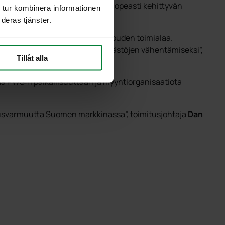
nä. Kahden vahvan liitto vastaa nopeasti kehittyvän
 tur kombinera informationen
aasti.
deras tjänster.
stan tukea kehittyvää kiertotalouden toimialaa.
usten keventämiseksi ja Co2-päästöjen vähentämiseksi”,
Tillåt alla
aa PWS:n paikallisuuttaan ja myyntiorganisaatiota
tusvarmuutta Suomen markkinassa”, toimitusjohtaja
Dan