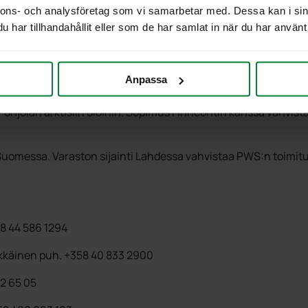
iaalien keräys-, varastointi- ja kuljetusratkaisujen kehittäjä
nnons- och analysföretag som vi samarbetar med. Dessa kan i sin
kkalajittelusta ja kierrätysvelvoitteiden täyttämiseksi tehokk
har tillhandahållit eller som de har samlat in när du har använt 
isuutta ajatellen antavat Finncontille entistä vahvemman peru
kkaiden ratkaisujen tarjoaminen jätehuollon elinkaarikustann
Anpassa
hjolan arktisiin oloihin. Sopimus Finncontin kanssa vahvist
Suomessa. Varaston sijainti Lahdessa vahvistaa PWS:n toimi
58 44 586 1294
rkkäinen puh. +358 40 833 2900
2 65 05