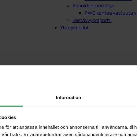
Astioiden kierrätys
PWS kantaa vastuuta y
Kestävyysraportti
Yhteystiedot
oikeus pws jäteastio
la
Information
-asemaa kiertotaloutta tukevissa ratkaisuissa.
cookies
ätteiden ja kierrätettävien materiaalien keräysvälineiden va
e för att anpassa innehållet och annonserna till användarna, tillh
Select -järjestelmien jakelu keskittyy Lahteen, Finncont Ympär
vår trafik. Vi vidarebefordrar även sådana identifierare och anna