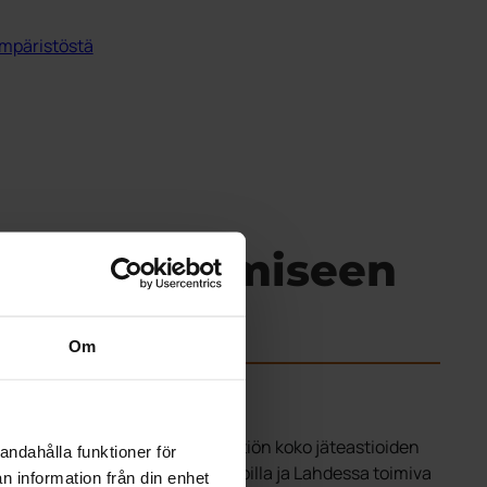
mpäristöstä
iden edustamiseen
Om
lmistaja. Sopimuksen myötä yhtiön koko jäteastioiden
andahålla funktioner för
istötuotteiden varastolle. Virroilla ja Lahdessa toimiva
n information från din enhet