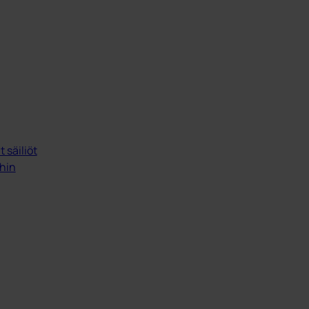
 säiliöt
ihin