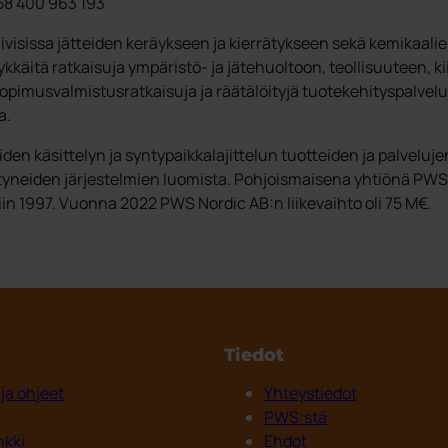
58 400 963 193
ivisissa jätteiden keräykseen ja kierrätykseen sekä kemikaalien
lykkäitä ratkaisuja ympäristö- ja jätehuoltoon, teollisuuteen, k
opimusvalmistusratkaisuja ja räätälöityjä tuotekehityspalvelu
a.
den käsittelyn ja syntypaikkalajittelun tuotteiden ja palveluj
neiden järjestelmien luomista. Pohjoismaisena yhtiönä PWS t
in 1997. Vuonna 2022 PWS Nordic AB:n liikevaihto oli 75 M€.
Tiedot
 ja ohjeet
Yhteystiedot
PWS:stä
nkki
Ehdot