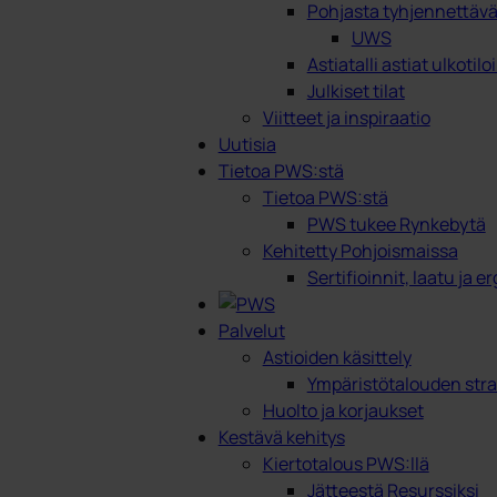
Pohjasta tyhjennettävät
UWS
Astiatalli astiat ulkotilo
Julkiset tilat
Viitteet ja inspiraatio
Uutisia
Tietoa PWS:stä
Tietoa PWS:stä
PWS tukee Rynkebytä
Kehitetty Pohjoismaissa
Sertifioinnit, laatu ja 
Palvelut
Astioiden käsittely
Ympäristötalouden stra
Huolto ja korjaukset
Kestävä kehitys
Kiertotalous PWS:llä
Jätteestä Resurssiksi