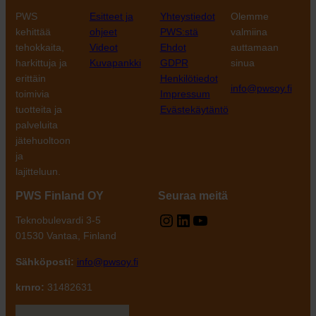
PWS
Esitteet ja
Yhteystiedot
Olemme
kehittää
ohjeet
PWS:stä
valmiina
tehokkaita,
Videot
Ehdot
auttamaan
harkittuja ja
Kuvapankki
GDPR
sinua
erittäin
Henkilötiedot
info@pwsoy.fi
toimivia
Impressum
tuotteita ja
Evästekäytäntö
palveluita
jätehuoltoon
ja
lajitteluun.
PWS Finland OY
Seuraa meitä
Instagram
LinkedIn
YouTube
Teknobulevardi 3-5
01530 Vantaa, Finland
Sähköposti:
info@pwsoy.fi
krnro:
31482631