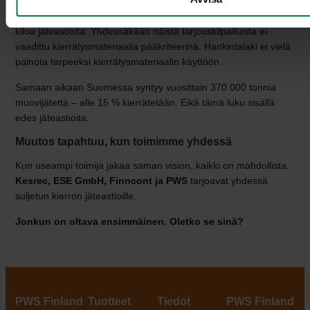
Vuonna 2024 Suomessa kilpailutettiin arviolta 1,6 miljoonaa
kiloa jäteastioita. Yhdessäkään näistä tarjouskilpailuista ei
vaadittu kierrätysmateriaalia pääkriteerinä. Hankintalaki ei vielä
painota tarpeeksi kierrätysmateriaalin käyttöön.
Samaan aikaan Suomessa syntyy vuosittain 370 000 tonnia
muovijätettä – alle 15 % kierrätetään. Eikä tämä luku sisällä
edes jäteastioita.
Muutos tapahtuu, kun toimimme yhdessä
Kun useampi toimija jakaa saman vision, kaikki on mahdollista.
Kesrec, ESE GmbH, Finncont ja PWS
tarjoavat yhdessä
suljetun kierron jäteastioille.
Jonkun on oltava ensimmäinen. Oletko se sinä?
PWS Finland
Tuotteet
Tiedot
PWS Finland