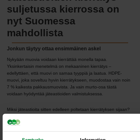
suljetussa kierrossa on
nyt Suomessa
mahdollista
Jonkun täytyy ottaa ensimmäinen askel
Nykyään muovia voidaan kierrättää monella tapaa.
Yksinkertaisin menetelmä on mekaaninen kierrätys –
edellyttäen, että muovi on samaa tyyppiä ja laatua. HDPE-
muovi, joka soveltuu hyvin kierrätykseen, muodostaa vain noin
7 % kaikesta pakkausmuovista. Ja vain murto-osa tästä
voidaan hyödyntää jäteastioiden valmistuksessa.
Miksi jäteastioita sitten edelleen poltetaan kierrätyksen sijaan?
Tähän on useita syitä:
• Suomessa ei ole tähän asti ollut laitoksia, jotka pystyisivät
käsittelemään jäteastioita.
Samtycke
Information