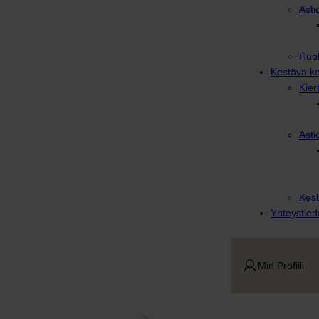
Asti
Huol
Kestävä ke
Kier
Asti
Kest
Yhteystied
Min Profiili