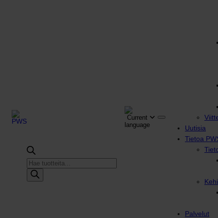
Viitt
Uutisia
Tietoa PW
Tiet
Products
search
Kehi
Palvelut