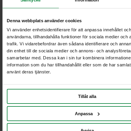
• Kierrätys ei ole ollut taloudellisesti kannattavaa.
• Se vaatii vaivaa – puhdistusta, pyörien ja muiden osien
Denna webbplats använder cookies
irrottamista.
Vi använder enhetsidentifierare för att anpassa innehållet och
• Jätteen hävittäminen jäteautolla on helppoa ja nopeaa.
användarna, tillhandahålla funktioner för sociala medier och 
Muutos on nyt mahdollinen
trafik. Vi vidarebefordrar även sådana identifierare och annan
din enhet till de sociala medier och annons- och analysföret
Kaikki Suomessa käytettävät HDPE-jäteastiat voidaan nyt
samarbetar med. Dessa kan i sin tur kombinera informatio
kierrättää suljetussa kierrossa upouusiksi jäteastioiksi. Tämä
information som du har tillhandahållit eller som de har samlat
tarkoittaa todellisia luonnonvarojen ja päästöjen säästöjä.
använt deras tjänster.
• 1 kg kierrätysmuovia säästää 1,5 kg CO₂-päästöjä verrattuna
neitseelliseen muoviin.
Lähde
• Yksi 240 litran jäteastia painaa noin 10 kg, mikä tarkoittaa 15
Tillåt alla
kg CO₂-säästöjä astiaa kohden.
• Yksi kuorma-autollinen (900 astiaa) säästää jopa 13 500 kg
Anpassa
CO₂-päästöjä, mikä vastaa 96 000 ajokilometriä.
Lähde
Julkiset hankinnat ovat avainasemassa
Avvisa