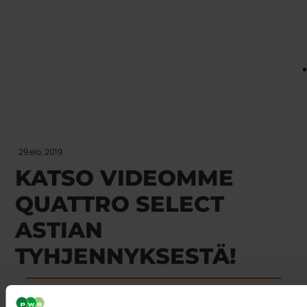
29 elo, 2019
KATSO VIDEOMME
QUATTRO SELECT
ASTIAN
TYHJENNYKSESTÄ!
Monilokerokeräys laajenee syksyllä 2019 Lappeenrantaan.