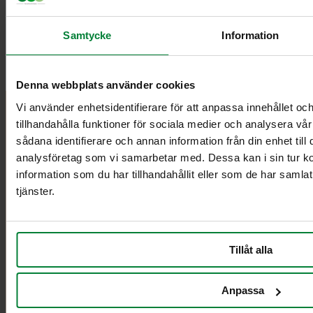
Katso videomme Quattro Select astian tyhjennyksestä!
Samtycke
Information
Linkki tähän
Denna webbplats använder cookies
Vi använder enhetsidentifierare för att anpassa innehållet oc
tillhandahålla funktioner för sociala medier och analysera vår
PWS Finland
Tuotteet
Tiedot
sådana identifierare och annan information från din enhet til
PWS kehittää
Esitteet ja
Yhteystiedot
analysföretag som vi samarbetar med. Dessa kan i sin tur 
tehokkaita,
ohjeet
PWS:stä
information som du har tillhandahållit eller som de har samla
harkittuja ja
Videot
Ehdot
tjänster.
erittäin toimivia
Kuvapankki
GDPR
tuotteita ja
Henkilötiedot
palveluita
Impressum
jätehuoltoon ja
Evästekäytäntö
Tillåt alla
lajitteluun.
PWS Finland
Anpassa
Olemme valmiina auttamaan sinua