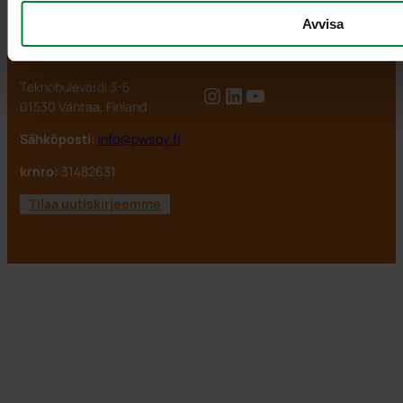
info@pwsoy.fi
Avvisa
PWS Finland OY
Seuraa meitä
Teknobulevardi 3-5
Instagram
LinkedIn
YouTube
01530 Vantaa, Finland
Sähköposti:
info@pwsoy.fi
krnro:
31482631
Tilaa uutiskirjeemme