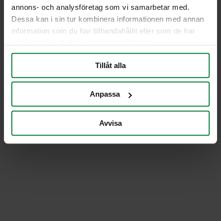
annons- och analysföretag som vi samarbetar med.
PWS Finland OY
Seuraa meitä
Dessa kan i sin tur kombinera informationen med annan
Teknobulevardi 3-5
Instagram
LinkedIn
YouTube
information som du har tillhandahållit eller som de har
01530 Vantaa, Finland
samlat in när du har använt deras tjänster.
Sähköposti:
info@pwsoy.fi
Tillåt alla
krnro:
31482631
Anpassa
Tilaa uutiskirjeemme
Avvisa