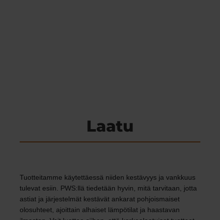
Laatu
PWS-tuotteiden edut näkyvät
päivittäisessä käytössä
Tuotteitamme käytettäessä niiden kestävyys ja vankkuus
tulevat esiin. PWS:llä tiedetään hyvin, mitä tarvitaan, jotta
astiat ja järjestelmät kestävät ankarat pohjoismaiset
olosuhteet, ajoittain alhaiset lämpötilat ja haastavan