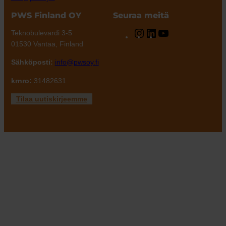
PWS Finland OY
Seuraa meitä
Instagram
LinkedIn
YouTube
Teknobulevardi 3-5
01530 Vantaa, Finland
Sähköposti:
info@pwsoy.fi
krnro:
31482631
Tilaa uutiskirjeemme