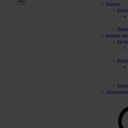
Palvelut
Astioi
Huolto
Kestävä keh
Kiert
Astioi
Kestä
Yhteystiedot