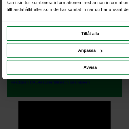
Pohjolan ankarissa olosuhteissa korkealaatuiset
kan i sin tur kombinera informationen med annan informatio
tuotteet ovat välttämättömiä ja siksi PWS-tuotteet on
tillhandahållit eller som de har samlat in när du har använt de
suunniteltu vastaamaan näihin vaatimuksiin.
pitkä kestoikä
käyttäjäystävällinen ja ergonominen muotoilu
Tillåt alla
vakaa rakenne ja optimoitu materiaalin paksuus
pohjoismaisiin olosuhteisiin suunnitellut materiaalit
huolella harkitut ja testatut toiminnot
Anpassa
vakiovarusteet, joita on helppo täydentää
lisävarusteilla
RAL-sertifiointi (korkein laatustandardi)
Avvisa
>> GGAWB – videoita ja kuvia tärkeistä testeistä, jotka
vaaditaan RAL-laatusertifikaatin saamiseen