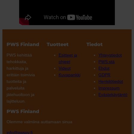
PWS Finland
Tuotteet
Tiedot
PWS kehittää
Esitteet ja
Yhteystiedot
tehokkaita,
ohjeet
PWS:stä
harkittuja ja
Videot
Ehdot
erittäin toimivia
Kuvapankki
GDPR
tuotteita ja
Henkilötiedot
palveluita
Impressum
jätehuoltoon ja
Evästekäytäntö
lajitteluun.
PWS Finland
Olemme valmiina auttamaan sinua
info@pwsoy.fi