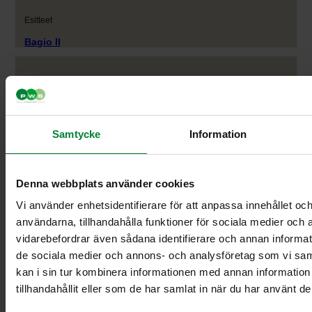
Esitteet
Bagio II
Esitteet
Pure Colour
Samtycke
Information
Esitteet
Elinkaarianalyysi
Denna webbplats använder cookies
Esitteet
Vi använder enhetsidentifierare för att anpassa innehållet och
användarna, tillhandahålla funktioner för sociala medier och a
Ympäriöstöystäväl-liset hankinnat
vidarebefordrar även sådana identifierare och annan informatio
de sociala medier och annons- och analysföretag som vi s
Esitteet
kan i sin tur kombinera informationen med annan informatio
Kestävän kehityksen mentelmät
tillhandahållit eller som de har samlat in när du har använt de