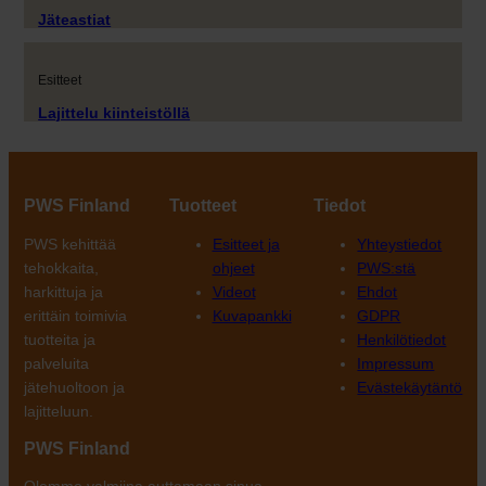
Jäteastiat
Esitteet
Lajittelu kiinteistöllä
PWS Finland
Tuotteet
Tiedot
PWS kehittää
Esitteet ja
Yhteystiedot
tehokkaita,
ohjeet
PWS:stä
harkittuja ja
Videot
Ehdot
erittäin toimivia
Kuvapankki
GDPR
tuotteita ja
Henkilötiedot
palveluita
Impressum
jätehuoltoon ja
Evästekäytäntö
lajitteluun.
PWS Finland