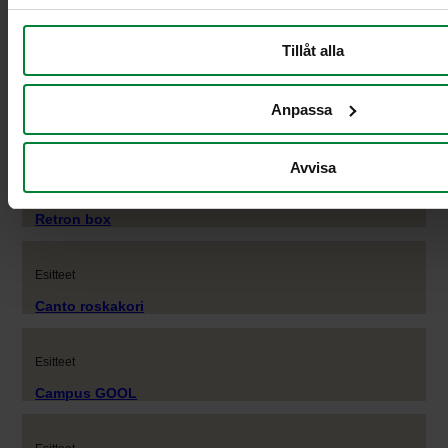
Esitteet
Vaarallinen jäte
Tillåt alla
Esitteet
Anpassa
Astiatalli
Avvisa
Esitteet
Retron box
Esitteet
Canto roskakori
Esitteet
Campus GOOL