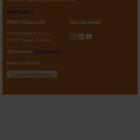
Olemme valmiina auttamaan sinua
info@pwsoy.fi
PWS Finland OY
Seuraa meitä
Teknobulevardi 3-5
Instagram
LinkedIn
YouTube
01530 Vantaa, Finland
Sähköposti:
info@pwsoy.fi
krnro:
31482631
Tilaa uutiskirjeemme