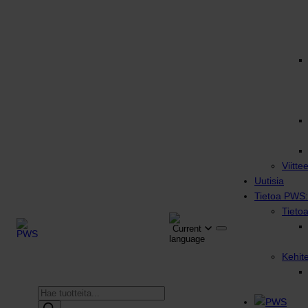
Viitte
Uutisia
Tietoa PWS:
Tieto
Kehit
Products
search