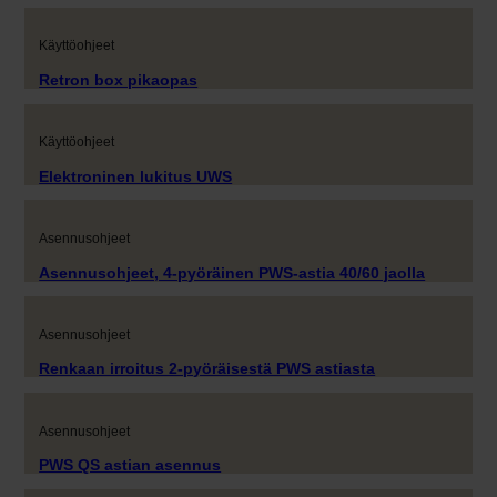
Käyttöohjeet
Retron box pikaopas
Käyttöohjeet
Elektroninen lukitus UWS
Asennusohjeet
Asennusohjeet, 4-pyöräinen PWS-astia 40/60 jaolla
Asennusohjeet
Renkaan irroitus 2-pyöräisestä PWS astiasta
Asennusohjeet
PWS QS astian asennus