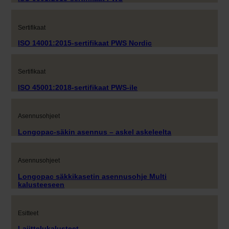
Sertifikaat
ISO 14001:2015-sertifikaat PWS Nordic
Sertifikaat
ISO 45001:2018-sertifikaat PWS-ile
Asennusohjeet
Longopac-säkin asennus – askel askeleelta
Asennusohjeet
Longopac säkkikasetin asennusohje Multi
kalusteeseen
Esitteet
Lajittelukalusteet