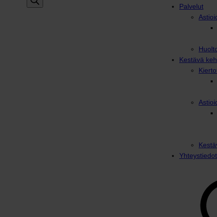
Palvelut
Astioi
Huolto
Kestävä keh
Kiert
Astioi
Kestä
Yhteystiedot