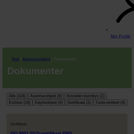
Min Profiili
Koti
|
Asennusvideot
|
Purkaminen
Dokumenter
Alle (124)
Asennusohjeet (9)
Astioiden kierrätys (1)
Esitteet (19)
Käyttöohjeet (4)
Sertifikaat (3)
Tuote-esitteet (4)
Sertifikaat
ISO 9001:2015-sertifikaat PWS