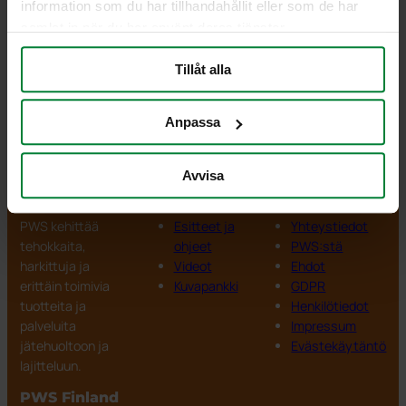
information som du har tillhandahållit eller som de har
samlat in när du har använt deras tjänster.
Tillåt alla
Anpassa
Avvisa
PWS Finland
Tuotteet
Tiedot
PWS kehittää
Esitteet ja
Yhteystiedot
tehokkaita,
ohjeet
PWS:stä
harkittuja ja
Videot
Ehdot
erittäin toimivia
Kuvapankki
GDPR
tuotteita ja
Henkilötiedot
palveluita
Impressum
jätehuoltoon ja
Evästekäytäntö
lajitteluun.
PWS Finland