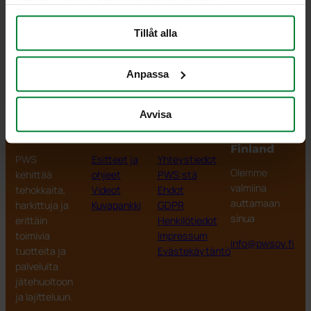
samlat in när du har använt deras tjänster.
Tillåt alla
Anpassa
Avvisa
PWS Finland
Tuotteet
Tiedot
PWS
Finland
PWS
Esitteet ja
Yhteystiedot
Olemme
kehittää
ohjeet
PWS:stä
valmiina
tehokkaita,
Videot
Ehdot
auttamaan
harkittuja ja
Kuvapankki
GDPR
sinua
erittäin
Henkilötiedot
toimivia
Impressum
info@pwsoy.fi
tuotteita ja
Evästekäytäntö
palveluita
jätehuoltoon
ja lajitteluun.