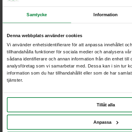
Samtycke
Information
Denna webbplats använder cookies
Vi använder enhetsidentifierare för att anpassa innehållet oc
tillhandahålla funktioner för sociala medier och analysera vår
sådana identifierare och annan information från din enhet til
analysföretag som vi samarbetar med. Dessa kan i sin tur 
information som du har tillhandahållit eller som de har samla
tjänster.
PWS Finland
Tuotteet
Tiedot
PWS kehittää
Esitteet ja
Yhteystiedot
tehokkaita,
ohjeet
PWS:stä
Tillåt alla
harkittuja ja
Videot
Ehdot
erittäin toimivia
Kuvapankki
GDPR
tuotteita ja
Henkilötiedot
Anpassa
palveluita
Impressum