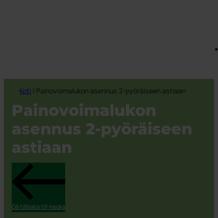
Koti
|
Painovoimalukon asennus 2-pyöräiseen astiaan
Painovoimalukon
asennus 2-pyöräiseen
astiaan
Gå tillbaka till media