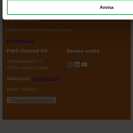
jätehuoltoon ja
Evästekäytäntö
Avvisa
lajitteluun.
PWS Finland
Olemme valmiina auttamaan sinua
info@pwsoy.fi
PWS Finland OY
Seuraa meitä
Teknobulevardi 3-5
Instagram
LinkedIn
YouTube
01530 Vantaa, Finland
Sähköposti:
info@pwsoy.fi
krnro:
31482631
Tilaa uutiskirjeemme