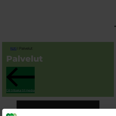
Koti
|
Palvelut
Palvelut
Gå tillbaka till media