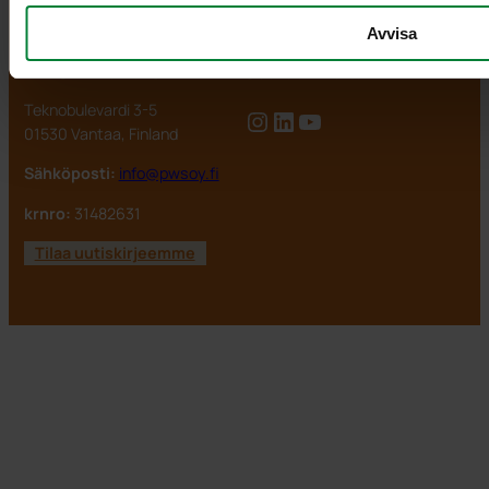
info@pwsoy.fi
Avvisa
PWS Finland OY
Seuraa meitä
Teknobulevardi 3-5
Instagram
LinkedIn
YouTube
01530 Vantaa, Finland
Sähköposti:
info@pwsoy.fi
krnro:
31482631
Tilaa uutiskirjeemme