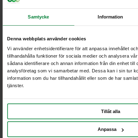
Samtycke
Information
Denna webbplats använder cookies
Vi använder enhetsidentifierare för att anpassa innehållet oc
tillhandahålla funktioner för sociala medier och analysera vår
PWS Finland
Tuotteet
Tiedot
sådana identifierare och annan information från din enhet til
PWS kehittää
Esitteet ja
Yhteystiedot
analysföretag som vi samarbetar med. Dessa kan i sin tur 
tehokkaita,
ohjeet
PWS:stä
information som du har tillhandahållit eller som de har samla
harkittuja ja
Videot
Ehdot
tjänster.
erittäin toimivia
Kuvapankki
GDPR
tuotteita ja
Henkilötiedot
palveluita
Impressum
jätehuoltoon ja
Evästekäytäntö
Tillåt alla
lajitteluun.
PWS Finland
Anpassa
Olemme valmiina auttamaan sinua