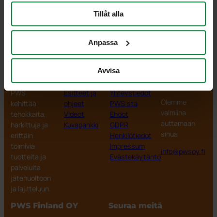
Tillåt alla
Anpassa
Avvisa
PWS Finland
Tuotteet
Tiedot
PWS
Finland
PWS
Esitteet ja
Yhteystiedot
Olemme
kehittää
ohjeet
PWS:stä
valmiina
tehokkaita,
Videot
Ehdot
auttamaan
harkittuja ja
Kuvapankki
GDPR
sinua
erittäin
Henkilötiedot
toimivia
Impressum
info@pwsoy.fi
tuotteita ja
Evästekäytäntö
palveluita
jätehuoltoon
ja lajitteluun.
PWS Finland OY
Seuraa meitä