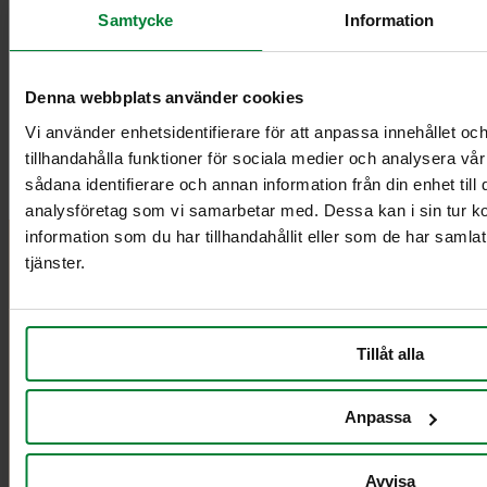
Samtycke
Information
Denna webbplats använder cookies
Vi använder enhetsidentifierare för att anpassa innehållet oc
tillhandahålla funktioner för sociala medier och analysera vår
sådana identifierare och annan information från din enhet til
analysföretag som vi samarbetar med. Dessa kan i sin tur 
information som du har tillhandahållit eller som de har samla
tjänster.
PWS Finland
Tuotteet
Tiedot
PWS kehittää
Esitteet ja
Yhteystiedot
tehokkaita,
ohjeet
PWS:stä
Tillåt alla
harkittuja ja
Videot
Ehdot
erittäin toimivia
Kuvapankki
GDPR
tuotteita ja
Henkilötiedot
Anpassa
palveluita
Impressum
jätehuoltoon ja
Evästekäytäntö
lajitteluun.
Avvisa