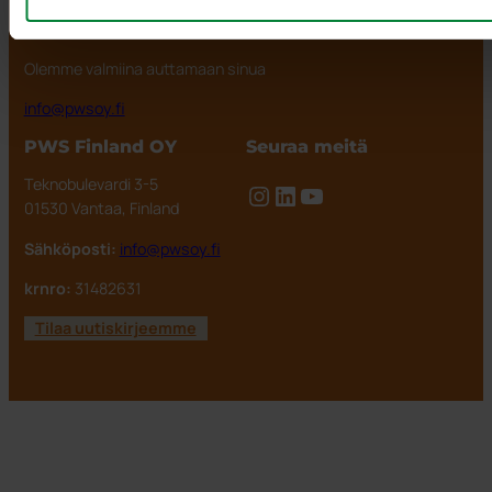
PWS Finland
Olemme valmiina auttamaan sinua
info@pwsoy.fi
PWS Finland OY
Seuraa meitä
Teknobulevardi 3-5
Instagram
LinkedIn
YouTube
01530 Vantaa, Finland
Sähköposti:
info@pwsoy.fi
krnro:
31482631
Tilaa uutiskirjeemme