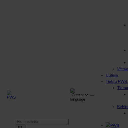
Viitte
Uutisia
Tietoa PWS:
Tieto
Kehit
Products
search