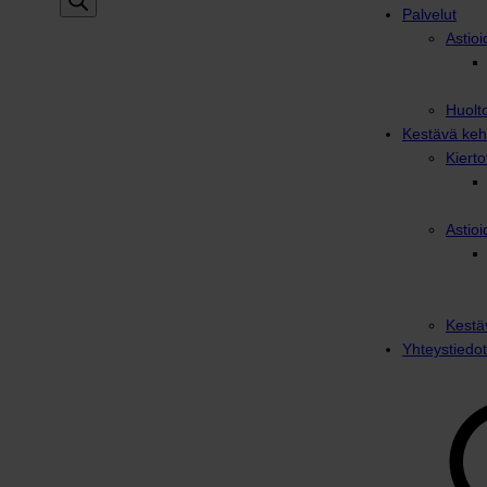
Palvelut
Astioi
Huolto
Kestävä keh
Kiert
Astioi
Kestä
Yhteystiedot