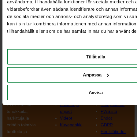
användarna, tillhandahålla funktioner för sociala medier och a
Tällä viikolla ESE otti Saksassa Neuruppinin tehtaalla käyttöön
vidarebefordrar även sådana identifierare och annan informatio
uuden ruiskuvalukoneen, jolla oli erittäin suuri 6000 tonnin
de sociala medier och annons- och analysföretag som vi s
puristusvoima.
kan i sin tur kombinera informationen med annan informatio
tillhandahållit eller som de har samlat in när du har använt de
Viime vuonna käynnissä olleet investoinnit koneisiin ja
automaatioon myös Ranskan Crisseyn tehtaalla lisäävät
tuotantokapasiteettia entisestään ja mahdollistavat ESE: n ja
PWS: n toimitukset nopeutetussa aikataulussa jopa useissa
Tillåt alla
suurissa projekteissa yhtä aikaa.
Anpassa
Avvisa
PWS Finland
Tuotteet
Tiedot
PWS kehittää
Esitteet ja
Yhteystiedot
tehokkaita,
ohjeet
PWS:stä
harkittuja ja
Videot
Ehdot
erittäin toimivia
Kuvapankki
GDPR
tuotteita ja
Henkilötiedot