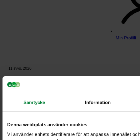
Min Profiili
11 syys, 2020
PWS:N emoyhtiö ese lisää
tuotantokapasiteettia
entisestään
Samtycke
Information
Denna webbplats använder cookies
Vi använder enhetsidentifierare för att anpassa innehållet och
PWS:n emoyhtiö ESE lisää tuotantokapasiteettia entisestään.