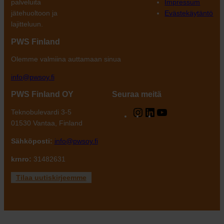
palveluita
Impressum
jätehuoltoon ja
Evästekäytäntö
lajitteluun.
PWS Finland
Olemme valmiina auttamaan sinua
info@pwsoy.fi
PWS Finland OY
Seuraa meitä
Instagram
LinkedIn
YouTube
Teknobulevardi 3-5
01530 Vantaa, Finland
Sähköposti:
info@pwsoy.fi
krnro:
31482631
Tilaa uutiskirjeemme