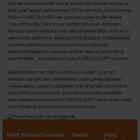
että käyttökelvottomat vanhat astiat kierrätetään uusiksi ja
että uudet astiat valmistetaan 100 % kierrätetystä muovista.
PWS:n PURECOLOUR®-väri, jota kutsutaan myös nimellä
”Grey of the day”, tarjosi juuri tämän ratkaisun. Astioiden
harmaan sävyn vaihtelut ovat näkyvä merkki siitä, että ne on
valmistettu vanhoista, kierrätetyistä astioista. Lisäpalveluna
jokainen nelilokeroastiaa käyttävä talous sai myös
elektroniikkalaatikon, jossa on erilliset lokerot paristoille ja
valonlähteille – luonnollisesti myös PURECOLOUR®-värisenä.
Järjestelmä on nyt ollut käytössä yli vuoden, ja jo nyt
nähdään sekajätteen väheneminen sekä pakkausjätteen
määrän kasvu. Useat kuntalaiset ovat antaneet positiivista
palautetta järjestelmästä, ja kunta suosittelee mielellään
sekä nelilokeroastioita että PURECOLOUR®-väriä muille, jotka
suunnittelevat kiinteistökohtaista keräystä.”
PWS Finland
Tuotteet
Tiedot
PWS