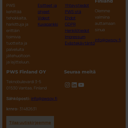
Finland
PWS
Esitteet ja
Yhteystiedot
Olemme
kehittää
ohjeet
PWS:stä
valmiina
tehokkaita,
Videot
Ehdot
auttamaan
harkittuja ja
Kuvapankki
GDPR
sinua
erittäin
Henkilötiedot
toimivia
Impressum
info@pwsoy.fi
tuotteita ja
Evästekäytäntö
palveluita
jätehuoltoon
ja lajitteluun.
PWS Finland OY
Seuraa meitä
Teknobulevardi 3-5
Instagram
LinkedIn
YouTube
01530 Vantaa, Finland
Sähköposti:
info@pwsoy.fi
krnro:
31482631
Tilaa uutiskirjeemme