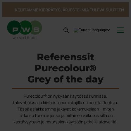
KEHITÄMME KIERRÄTYSJÄRJESTELMIÄ TULEVAISUUTEEN
Tuotteet
Uutisia
Tuoteluokat
Referenssit
Tietoa PWS:stä
Inspiraatio & Referenssit
Katso kaikki tuotteet →
Purecolour®
Palvelut
Viitteet ja inspiraatio
Tietoa PWS:stä
Sisätiloissa
Jäteastiat
Kestävä kehitys
Kehitetty Pohjoismaissa
Astioiden käsittely
Jäteastiat
Pohjasta tyhjennettävät säiliöt
PWS tukee Rynkebytä
Bio Select
Grey of the day
Yhteystiedot
Huolto ja korjaukset
Kiertotalous PWS:llä
Pohjasta tyhjennettävät säiliöt
Astiatalli astiat ulkotiloihin
Sertifioinnit, laatu ja ergonomia
Ympäristötalouden strategia
Duo Select
UWS
Astioiden kierrätys
Astiatalli astiat ulkotiloihin
Julkiset tilat
Jätteestä Resurssiksi
Quattro Select
Kestävyysraportti
Roskakorit
PWS kantaa vastuuta ympäristöstä
Purecolour® on nykyään käytössä kunnissa,
Vaarallinen jäte
taloyhtiöissä ja kiinteistönomistajilla eri puolilla Ruotsia.
Min Profiili
Tässä asiakkaamme jakavat kokemuksiaan – miten
Tarrat
ratkaisu toimii arjessa ja millainen vaikutus sillä on
kestävyyteen ja resurssien käyttöön pitkällä aikavälillä.