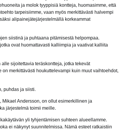
ätehuoneita ja molok tyyppisiä kontteja, huomasimme, että
htoehto tarpeisiimme, vaan myös merkittävästi halvempi
 Lisäksi alipainejätejärjestelmällä korkeammat
jen siistinä ja puhtaana pitämisestä helpompaa.
jotka ovat huomattavasti kalliimpia ja vaativat kalliita
lle sijoitettavia teräskontteja, jotka tekevät
e on merkittävästi houkuttelevampi kuin muut vaihtoehdot,
puhdas ja siisti.
 Mikael Andersson, on ollut esimerkillinen ja
järjestelmä toimii meille.
lkakäytävän yli tyhjentämisen suhteen alueellamme.
oka ei näkynyt suunnitelmissa. Nämä esteet ratkaistiin