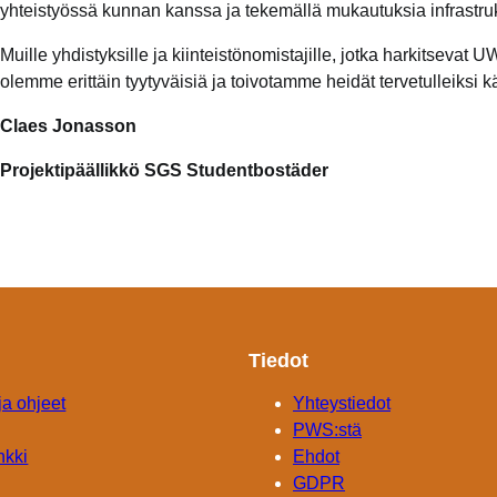
yhteistyössä kunnan kanssa ja tekemällä mukautuksia infrastru
Muille yhdistyksille ja kiinteistönomistajille, jotka harkitsevat
olemme erittäin tyytyväisiä ja toivotamme heidät tervetulleiksi
Claes Jonasson
Projektipäällikkö
SGS Studentbostäder
Tiedot
 ja ohjeet
Yhteystiedot
PWS:stä
nkki
Ehdot
GDPR