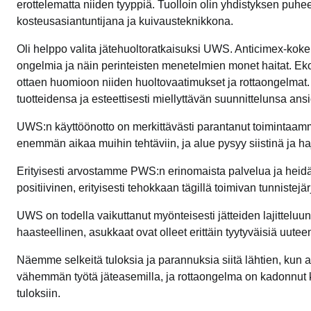
erottelematta niiden tyyppiä. Tuolloin olin yhdistyksen puhe
kosteusasiantuntijana ja kuivausteknikkona.
Oli helppo valita jätehuoltoratkaisuksi UWS. Anticimex-kokemu
ongelmia ja näin perinteisten menetelmien monet haitat. Eko
ottaen huomioon niiden huoltovaatimukset ja rottaongelmat
tuotteidensa ja esteettisesti miellyttävän suunnittelunsa ansi
UWS:n käyttöönotto on merkittävästi parantanut toimintaamm
enemmän aikaa muihin tehtäviin, ja alue pysyy siistinä ja h
Erityisesti arvostamme PWS:n erinomaista palvelua ja heid
positiivinen, erityisesti tehokkaan tägillä toimivan tunnistejä
UWS on todella vaikuttanut myönteisesti jätteiden lajitteluu
haasteellinen, asukkaat ovat olleet erittäin tyytyväisiä uutee
Näemme selkeitä tuloksia ja parannuksia siitä lähtien, kun
vähemmän työtä jäteasemilla, ja rottaongelma on kadonnut ko
tuloksiin.