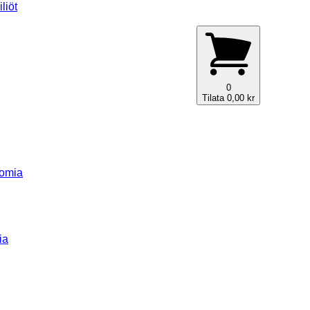
liöt
0
Tilata
0,00
kr
nomia
ia