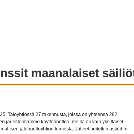
nssit maanalaiset säili
. Taloyhtiössä 27 rakennusta, joissa on yhteensä 282
 järjestelmämme käyttöönottoa, meillä oli vain yksittäiset
 kunnallisen jätehuoltoyhtiön toimesta. Jätteet heitettiin astioihin