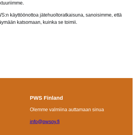
ktuuriimme.
 UWS:n käyttöönottoa jätehuoltoratkaisuna, sanoisimme, että
 käymään katsomaan, kuinka se toimii.
PWS Finland
Olemme valmiina auttamaan sinua
info@pwsoy.fi