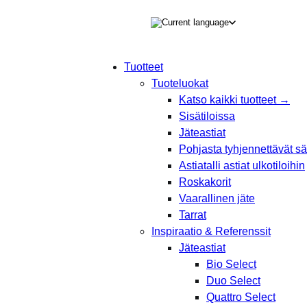
TEEN
Tuotteet
Tuoteluokat
Products
Katso kaikki tuotteet →
search
Sisätiloissa
Jäteastiat
Pohjasta tyhjennettävät säi
Astiatalli astiat ulkotiloihin
Roskakorit
Vaarallinen jäte
Tarrat
Inspiraatio & Referenssit
Jäteastiat
Bio Select
Duo Select
Quattro Select