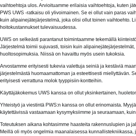
vaihtoehtoja ulos. Arvioituamme erilaisia vaihtoehtoja, kuten j
PWS UWS -ratkaisu oli ylivoimainen. Se ei ollut vain paras vai
kuin alipainejätejärjestelmä, joka olisi ollut toinen vaihtoehto.
hoitokustannukset tulevaisuudessa.
UWS on selkeästi parantanut toimintaamme tekemällä kiinteistö
Järjestelmä toimii sujuvasti, toisin kuin alipainejätejärjestelmät, 
huoltosopimuksia. Niissä on havaittu myös usein tukoksia.
Arvostamme erityisesti tukevia valettuja seiniä ja kestäviä maan a
järjestelmästä huomaamattoman ja esteettisesti miellyttävän. S
erityisesti verrattuna molok tyyppisiin-kontteihin.
Käyttäjäkokemus UWS kanssa on ollut yksinkertainen, huoleton, 
Yhteistyö ja viestintä PWS:n kanssa on ollut erinomaista. Myyjä,
käytettävissä vastaamaan kysymyksiimme ja seuraamaan, kuinka 
Toteutuksen aikana kohtasimme haasteita rakennuslupien ja ja
Meillä oli myös ongelmia maanalaisessa kunnallistekniikassa, j