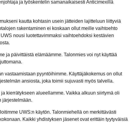
enjohtaja ja työskentelin samanaikaisesti Anticimexillä
kseni kautta kohtasin usein jätteiden lajitteluun liittyviä
talojen rakentaminen ei koskaan ollut meille vaihtoehto
. UWS nousi luotettavimmaksi vaihtoehdoksi kestävien
osta.
e ja päivittäistä elämäämme. Talonmies voi nyt käyttää
ajuttomana.
än vastaamistaan pyyntöihimme. Käyttäjäkokemus on ollut
rjestelmän ansiosta, joka toimii sujuvasti myös talvella.
n ja kierrätykseen alueellamme. Vaikka alkuun siirtymä oli
n järjestelmään.
 aloitimme UWS:n käytön. Talonmiehellä on merkittävästi
konaan. Kaikki yhdistyksen jäsenet ovat erittäin tyytyväisiä