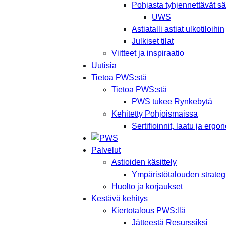
Pohjasta tyhjennettävät säi
UWS
Astiatalli astiat ulkotiloihin
Julkiset tilat
Viitteet ja inspiraatio
Uutisia
Tietoa PWS:stä
Tietoa PWS:stä
PWS tukee Rynkebytä
Kehitetty Pohjoismaissa
Sertifioinnit, laatu ja ergo
Palvelut
Astioiden käsittely
Ympäristötalouden strateg
Huolto ja korjaukset
Kestävä kehitys
Kiertotalous PWS:llä
Jätteestä Resurssiksi