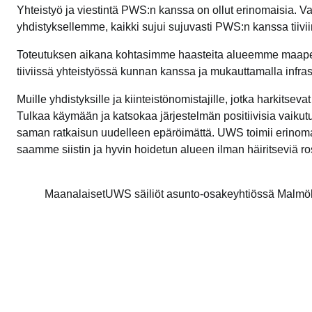
Yhteistyö ja viestintä PWS:n kanssa on ollut erinomaisia. V
yhdistyksellemme, kaikki sujui sujuvasti PWS:n kanssa tiivii
Toteutuksen aikana kohtasimme haasteita alueemme maaperän
tiiviissä yhteistyössä kunnan kanssa ja mukauttamalla inf
Muille yhdistyksille ja kiinteistönomistajille, jotka harkits
Tulkaa käymään ja katsokaa järjestelmän positiivisia vaikutu
saman ratkaisun uudelleen epäröimättä. UWS toimii erinomai
saamme siistin ja hyvin hoidetun alueen ilman häiritseviä r
MaanalaisetUWS säiliöt asunto-osakeyhtiössä Malmö