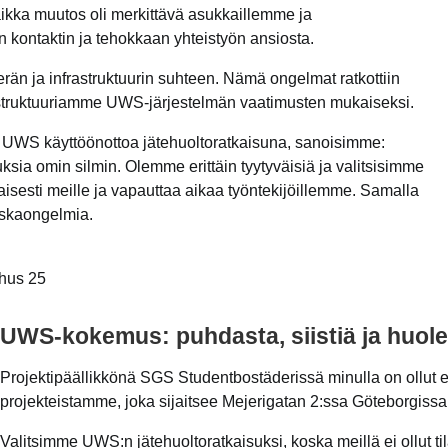
aikka muutos oli merkittävä asukkaillemme ja
n kontaktin ja tehokkaan yhteistyön ansiosta.
 ja infrastruktuurin suhteen. Nämä ongelmat ratkottiin
rastruktuuriamme UWS-järjestelmän vaatimusten mukaiseksi.
evat UWS käyttöönottoa jätehuoltoratkaisuna, sanoisimme:
ksia omin silmin. Olemme erittäin tyytyväisiä ja valitsisimme
sesti meille ja vapauttaa aikaa työntekijöillemme. Samalla
oskaongelmia.
hus 25
UWS-kokemus: puhdasta, siistiä ja huole
Projektipäällikkönä SGS Studentbostäderissä minulla on ollut
projekteistamme, joka sijaitsee Mejerigatan 2:ssa Göteborgissa
Valitsimme UWS:n jätehuoltoratkaisuksi, koska meillä ei ollut tilaa