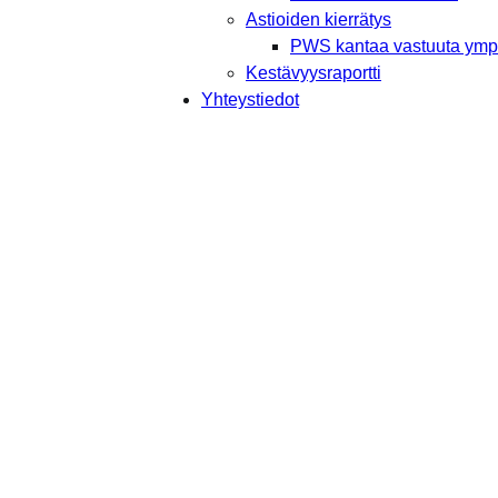
Astioiden kierrätys
PWS kantaa vastuuta ympä
Kestävyysraportti
Yhteystiedot