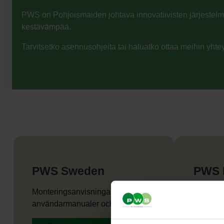
PWS on Pohjoismaiden johtava innovatiivisten järjestelmie
kestävämpää.
Tarvitsetko asennusohjeita tai haluatko ottaa meihin yht
PWS Sweden
PWS 
Monteringsanvisningar,
Monterin
användarmanualer och broschyrer
brugerm