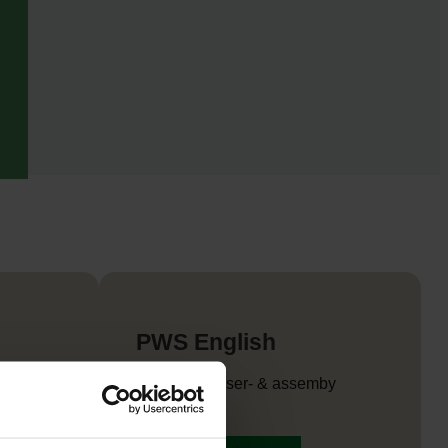
PWS English
at ja
Brochures, user- & assemby
instructions