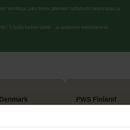
n toimittaja, joka tekee jätteiden lajittelusta helpompaa ja
eyttä? Löydät kaiken täältä – ja autamme mielellämme!
Denmark
PWS Finland
gsvejledninger,
Asennusohjeet, käyttöoppa
anualer og brochurer
esitteet