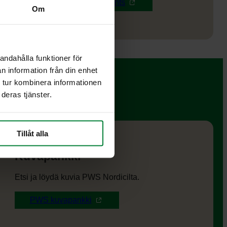
Documents
Om
andahålla funktioner för
n information från din enhet
 tur kombinera informationen
deras tjänster.
Tillåt alla
Kuvapankki
Etsi ja löydä kuvia PWS Nordicilta.
PWS kuvapankki