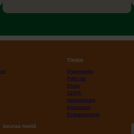
Tiedot
eet
Yhteystiedot
PWS:stä
Ehdot
GDPR
Henkilötiedot
Impressum
Evästekäytäntö
Seuraa meitä