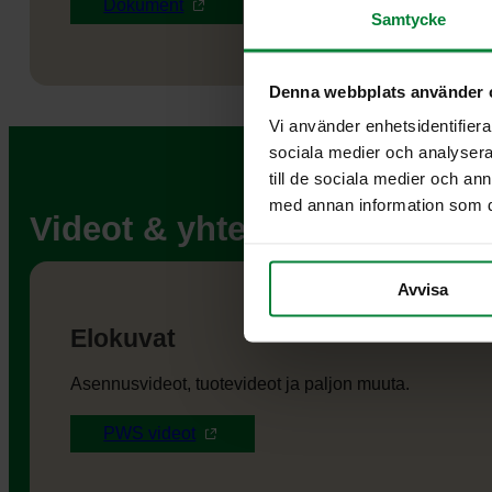
Dokument
Dok
Samtycke
Denna webbplats använder 
Vi använder enhetsidentifierar
sociala medier och analysera 
till de sociala medier och a
med annan information som du 
Videot & yhteystiedot
Avvisa
Elokuvat
Asennusvideot, tuotevideot ja paljon muuta.
PWS videot