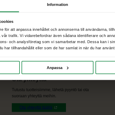
umenter
Esitteet
Information
cookies
e för att anpassa innehållet och annonserna till användarna, tillh
vår trafik. Vi vidarebefordrar även sådana identifierare och anna
nnons- och analysföretag som vi samarbetar med. Dessa kan i sin
har tillhandahållit eller som de har samlat in när du har använt 
Anpassa
Ota yhteyttä
Tutustu tuotteisiimme, lähetä pyyntö tai ota
suoraan yhteyttä meihin.
Ota yhteyttä täällä