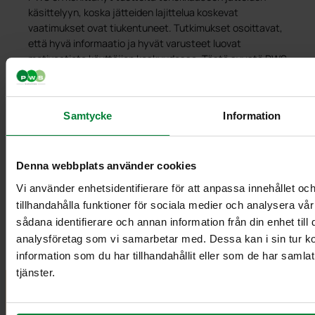
käsittelyyn, koska jätteiden lajittelua koskevat
vaatimukset ovat tiukentuneet. Tutkimukset osoittavat,
että hyvä informaatio ja hyvät varusteet luovat
motivaatiota käyttäjien keskuudessa. Tästä syystä PWS
tekee tiivistä yhteistyötä kuntien ja yrittäjien kanssa.
Kysymme heiltä haasteista ja ongelmista, jotta
osaamme kehittää oikeat ratkaisut. Tämän ansiosta
Samtycke
Information
PWS on kehittänyt monia menestyneitä järjestelmiä ja
tuotteita, jotka helpottavat tilaajien ja
jätehuoltohenkilöstön työtä, vähentävät loppujätettä ja
Denna webbplats använder cookies
tuottavat useampia puhtaita jätejakeita.
Vi använder enhetsidentifierare för att anpassa innehållet oc
Ottakaa yhteyttä
tillhandahålla funktioner för sociala medier och analysera vår
Jos teillä on omia ideoita, ottakaa yhteyttä meihin.
sådana identifierare och annan information från din enhet til
Teemme kaikkemme täyttääksemme toiveenne.
analysföretag som vi samarbetar med. Dessa kan i sin tur 
information som du har tillhandahållit eller som de har samla
tjänster.
PWS Finland
Tuotteet
Tiedot