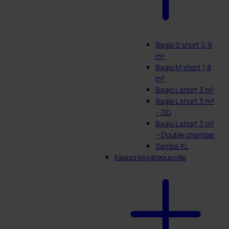
Bagio S short 0,9
m³
Bagio M short 1,8
m³
Bagio L short 3 m³
Bagio L short 3 m³
– DD
Bagio L short 3 m³
– Double chamber
Samba XL
Kaappi biojätepussille