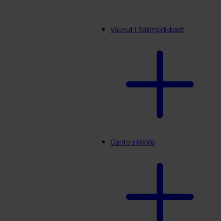
Vaunut | Säkinpidikkeet
Canto säiliöllä