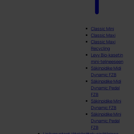
Classic Mini
Classic Maxi
Classic Maxi
Recycling
Levy Bio-kasetin
mini-telineeseen
Säkinpidike Midi
Dynamic FZB
Säkinpidike Midi
Dynamic Pedal
FZB
Säkinpidike Mini
Dynamic FZB
Säkinpidike Mini
Dynamic Pedal
FZB
Lisävarusteet jätekäsittely sisätiloissa