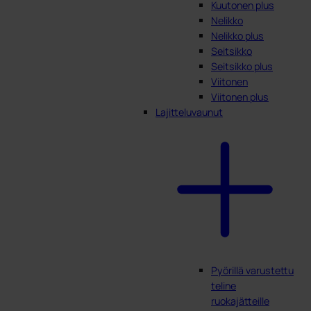
Kuutonen plus
Nelikko
Nelikko plus
Seitsikko
Seitsikko plus
Viitonen
Viitonen plus
Lajitteluvaunut
Pyörillä varustettu
teline
ruokajätteille