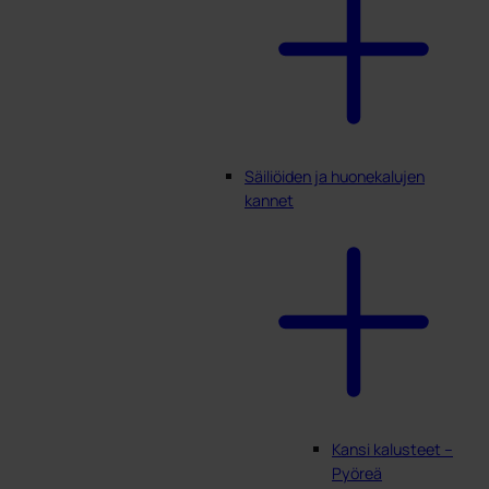
Säiliöiden ja huonekalujen
kannet
Kansi kalusteet –
Pyöreä