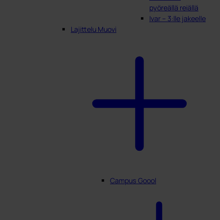
pyöreällä reiällä
Ivar – 3:lle jakeelle
Lajittelu Muovi
Campus Goool