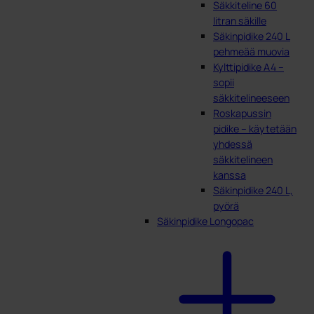
Säkkiteline 60
litran säkille
Säkinpidike 240 L
pehmeää muovia
Kylttipidike A4 –
sopii
säkkitelineeseen
Roskapussin
pidike – käytetään
yhdessä
säkkitelineen
kanssa
Säkinpidike 240 L,
pyörä
Säkinpidike Longopac