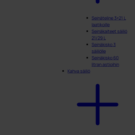
Seinäteline 3×21 L
laatikoille
Seinäkaiteet säiliö
21/29 L
Seinäkisko 3
säiliölle
Seinäkisko 60
litran astioihin
Kahva säiliö