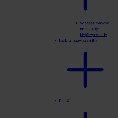
Vapaasti seisova
annostelija
biojätepusseille
Koukku muovipusseille
Pestä