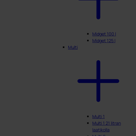
Midget 100 l
Midget 125 l
Multi
Multi 1
Multi 1 21 litran
laatikolla