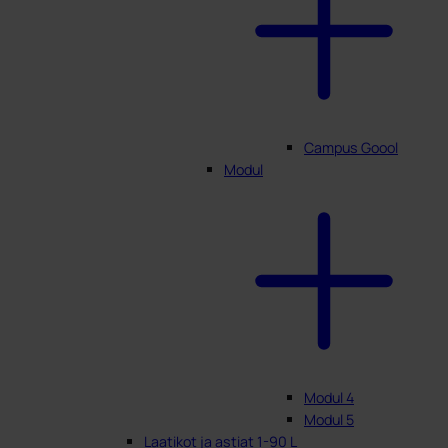
Campus Goool
Modul
Modul 4
Modul 5
Laatikot ja astiat 1-90 L