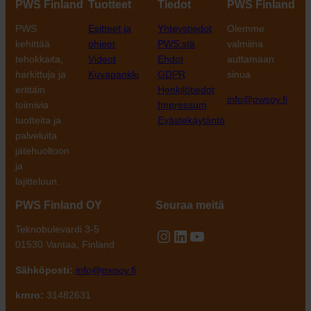
PWS Finland
Tuotteet
Tiedot
PWS Finland
PWS
Esitteet ja
Yhteystiedot
Olemme
kehittää
ohjeet
PWS:stä
valmiina
tehokkaita,
Videot
Ehdot
auttamaan
harkittuja ja
Kuvapankki
GDPR
sinua
erittäin
Henkilötiedot
info@pwsoy.fi
toimivia
Impressum
tuotteita ja
Evästekäytäntö
palveluita
jätehuoltoon
ja
lajitteluun.
PWS Finland OY
Seuraa meitä
Teknobulevardi 3-5
Instagram
LinkedIn
YouTube
01530 Vantaa, Finland
Sähköposti:
info@pwsoy.fi
krnro:
31482631