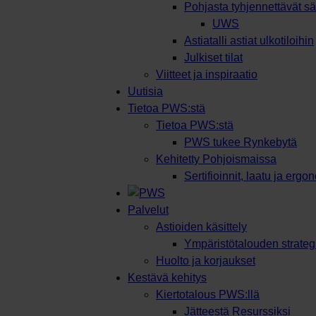
Pohjasta tyhjennettävät säi
UWS
Astiatalli astiat ulkotiloihin
Julkiset tilat
Viitteet ja inspiraatio
Uutisia
Tietoa PWS:stä
Tietoa PWS:stä
PWS tukee Rynkebytä
Kehitetty Pohjoismaissa
Sertifioinnit, laatu ja ergo
Palvelut
Astioiden käsittely
Ympäristötalouden strateg
Huolto ja korjaukset
Kestävä kehitys
Kiertotalous PWS:llä
Jätteestä Resurssiksi