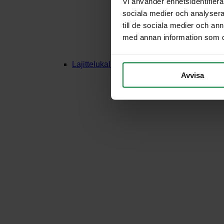
Vi använder enhetsidentifierar
sociala medier och analysera 
till de sociala medier och a
med annan information som du 
Lajittelukalusteet Puu
Avvisa