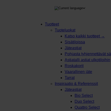
TEEN
Tuotteet
Tuoteluokat
Products
Katso kaikki tuotteet →
search
Sisätiloissa
Jäteastiat
Pohjasta tyhjennettävät säi
Astiatalli astiat ulkotiloihin
Roskakorit
Vaarallinen jäte
Tarrat
Inspiraatio & Referenssit
Jäteastiat
Bio Select
Duo Select
Quattro Select