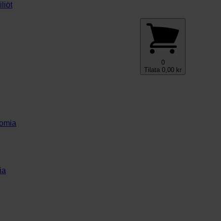
liöt
0
Tilata
0,00
kr
nomia
ia