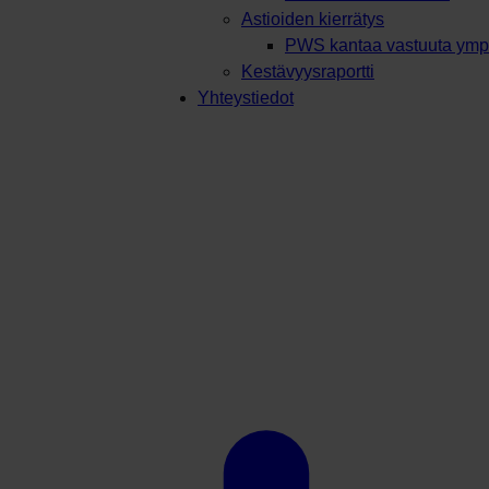
Astioiden kierrätys
PWS kantaa vastuuta ympä
Kestävyysraportti
Yhteystiedot