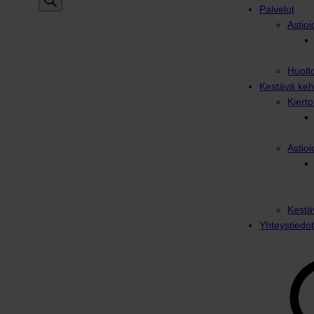
Palvelut
Astioi
Huolto
Kestävä keh
Kiert
Astioi
Kestä
Yhteystiedot