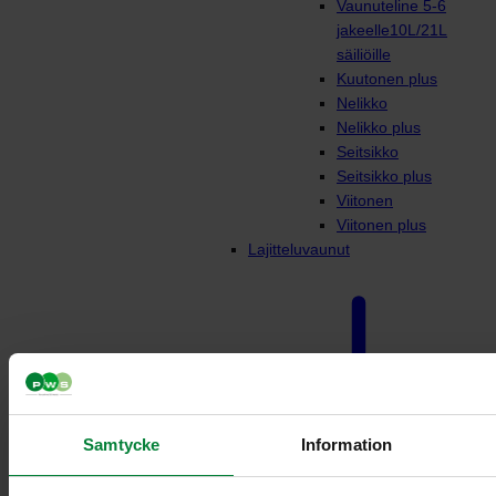
Vaunuteline 5-6
jakeelle10L/21L
säiliöille
Kuutonen plus
Nelikko
Nelikko plus
Seitsikko
Seitsikko plus
Viitonen
Viitonen plus
Lajitteluvaunut
Samtycke
Information