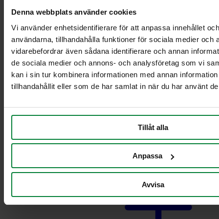
Pyörillä varustettu
Denna webbplats använder cookies
teline ruokajätteille
Vaunut säiliöille 2 x
Vi använder enhetsidentifierare för att anpassa innehållet och
21-29L
användarna, tillhandahålla funktioner för sociala medier och a
Vaunut säiliöille 2 x
vidarebefordrar även sådana identifierare och annan informatio
60L
de sociala medier och annons- och analysföretag som vi s
Vaunut säiliöille 2 x
kan i sin tur kombinera informationen med annan informatio
90 L
tillhandahållit eller som de har samlat in när du har använt de
Vaunut säiliöille
21-29L
Vaunut säiliöille 60
L
Tillåt alla
Vaunut säiliöille 90
L
Pahvinkeräysvaunu
Anpassa
Avvisa