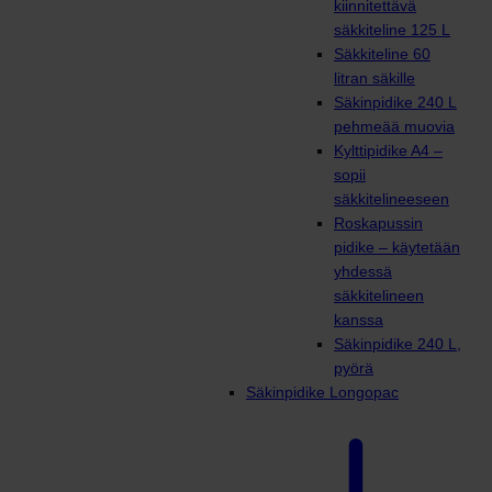
kiinnitettävä
säkkiteline 125 L
Säkkiteline 60
litran säkille
Säkinpidike 240 L
pehmeää muovia
Kylttipidike A4 –
sopii
säkkitelineeseen
Roskapussin
pidike – käytetään
yhdessä
säkkitelineen
kanssa
Säkinpidike 240 L,
pyörä
Säkinpidike Longopac