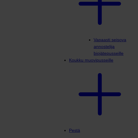
Vapaasti seisova
annostelija
biojätepusseille
Koukku muovipusseille
Pestä