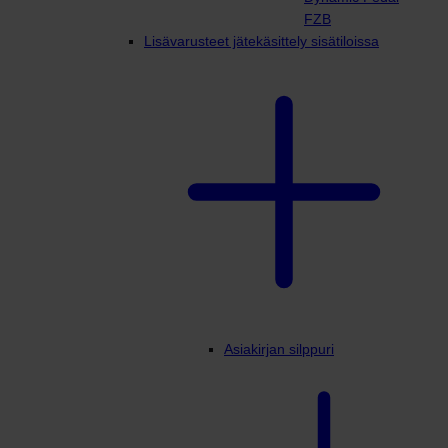
FZB
Lisävarusteet jätekäsittely sisätiloissa
Asiakirjan silppuri