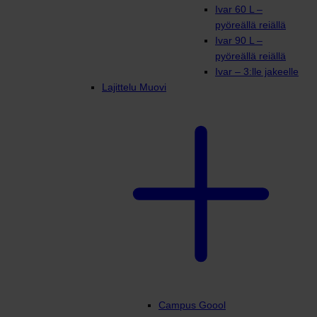
Ivar 60 L –
pyöreällä reiällä
Ivar 90 L –
pyöreällä reiällä
Ivar – 3:lle jakeelle
Lajittelu Muovi
Campus Goool