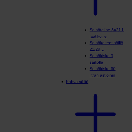
Seinäteline 3×21 L
laatikoille
Seinäkaiteet säiliö
21/29 L
Seinäkisko 3
säiliölle
Seinäkisko 60
litran astioihin
Kahva säiliö