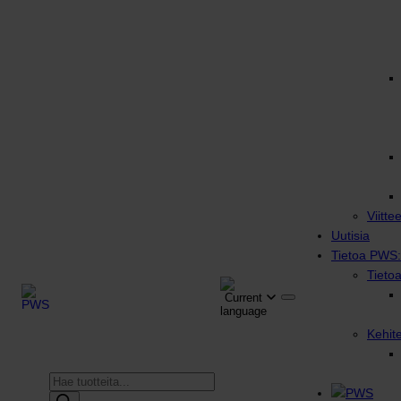
Viitte
Uutisia
Tietoa PWS:
Tieto
Kehit
Products
search