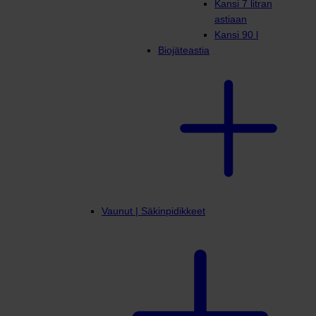
Kansi 7 litran
astiaan
Kansi 90 l
Biojäteastia
Vaunut | Säkinpidikkeet