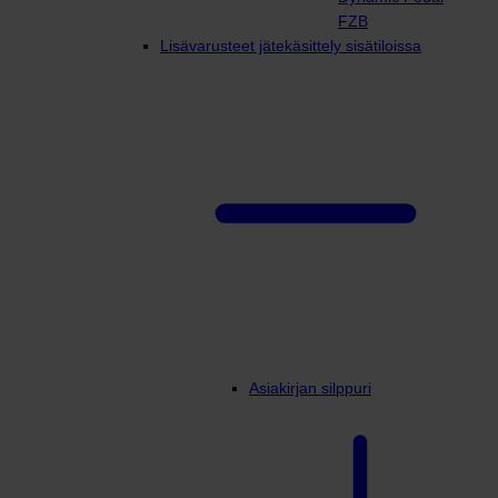
FZB
Lisävarusteet jätekäsittely sisätiloissa
Asiakirjan silppuri