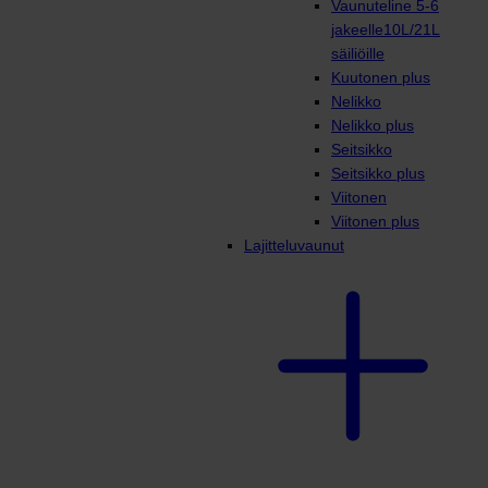
Vaunuteline 5-6
jakeelle10L/21L
säiliöille
Kuutonen plus
Nelikko
Nelikko plus
Seitsikko
Seitsikko plus
Viitonen
Viitonen plus
Lajitteluvaunut