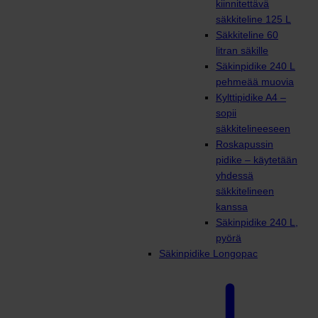
kiinnitettävä
säkkiteline 125 L
Säkkiteline 60
litran säkille
Säkinpidike 240 L
pehmeää muovia
Kylttipidike A4 –
sopii
säkkitelineeseen
Roskapussin
pidike – käytetään
yhdessä
säkkitelineen
kanssa
Säkinpidike 240 L,
pyörä
Säkinpidike Longopac