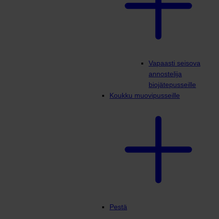
Vapaasti seisova
annostelija
biojätepusseille
Koukku muovipusseille
Pestä