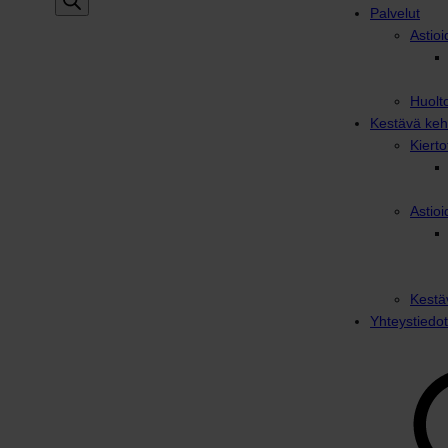
Palvelut
Astioi
Huolto
Kestävä keh
Kiert
Astioi
Kestä
Yhteystiedot