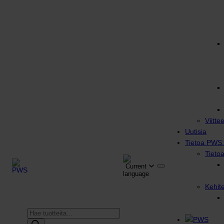
Viitte
Uutisia
Tietoa PWS:
Tieto
Kehit
Products
search