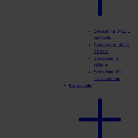
Seinäteline 3×21 L
laatikoille
Seinäkaiteet säiliö
21/29 L
Seinäkisko 3
säiliölle
Seinäkisko 60
litran astioihin
Kahva säiliö