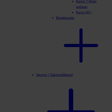
Kansi 7 litran
astiaan
Kansi 90 l
Biojäteastia
Vaunut | Säkinpidikkeet