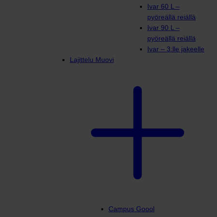
Ivar 60 L –
pyöreällä reiällä
Ivar 90 L –
pyöreällä reiällä
Ivar – 3:lle jakeelle
Lajittelu Muovi
Campus Goool