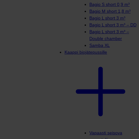
Bagio S short 0,9 m³
Bagio M short 1,8 m³
Bagio L short 3 m³
Bagio L short 3 m³ – DD
Bagio L short 3 m³ –
Double chamber
Samba XL
Kaappi biojätepussille
Vapaasti seisova