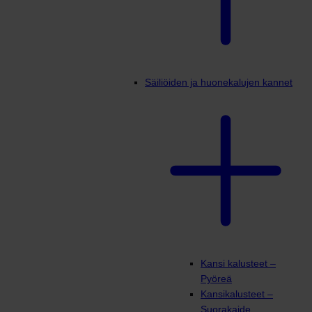
Säiliöiden ja huonekalujen kannet
Kansi kalusteet –
Pyöreä
Kansikalusteet –
Suorakaide