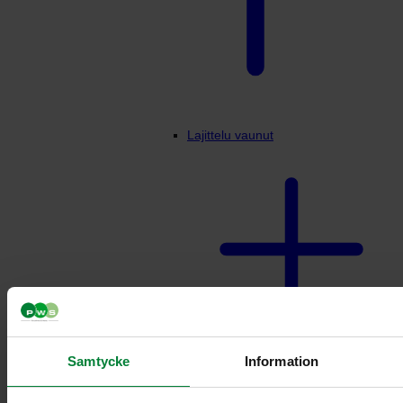
Lajittelu vaunut
Samtycke
Information
Vaunuteline 3-4 jakeelle
10L/21L säiliöille