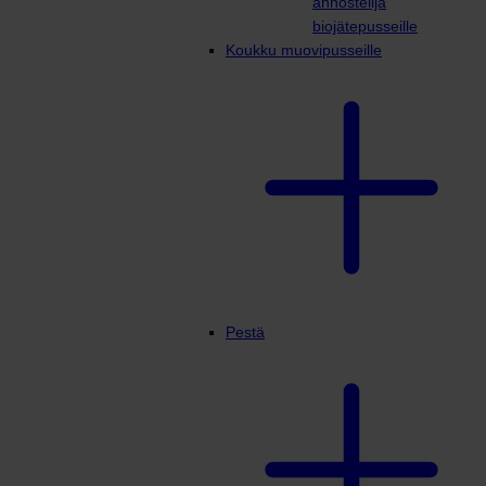
annostelija
biojätepusseille
Koukku muovipusseille
Pestä