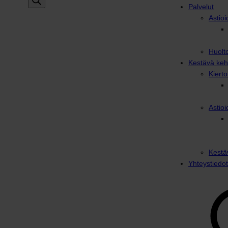
Palvelut
Astioi
Huolto
Kestävä keh
Kiert
Astioi
Kestä
Yhteystiedot