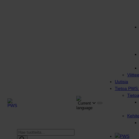
Viitte
Uutisia
Tietoa PWS:
Tieto
Kehit
Products
search