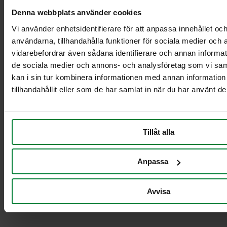
Vaunuteline 5-6
Denna webbplats använder cookies
jakeelle10L/21L säiliöille
Kuutonen plus
Vi använder enhetsidentifierare för att anpassa innehållet och
Nelikko
användarna, tillhandahålla funktioner för sociala medier och a
Nelikko plus
vidarebefordrar även sådana identifierare och annan informatio
Seitsikko
de sociala medier och annons- och analysföretag som vi s
Seitsikko plus
kan i sin tur kombinera informationen med annan informatio
Viitonen
tillhandahållit eller som de har samlat in när du har använt de
Viitonen plus
Lajitteluvaunut
Tillåt alla
Anpassa
Avvisa