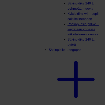
Säkinpidike 240 L
pehmeää muovia
Kylttipidike A4 – sopii
säkkitelineeseen
Roskapussin pidike –
käytetään yhdessä
säkkitelineen kanssa
Säkinpidike 240 L,
pyörä
Säkinpidike Longopac