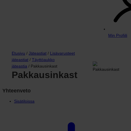
Min Profiili
Etusivu
/
Jäteastiat
/
Lisävarusteet
jäteastiat
/
Täyttöaukko
jäteastia
/ Pakkausinkast
Pakkausinkast
Yhteenveto
Sisätiloissa