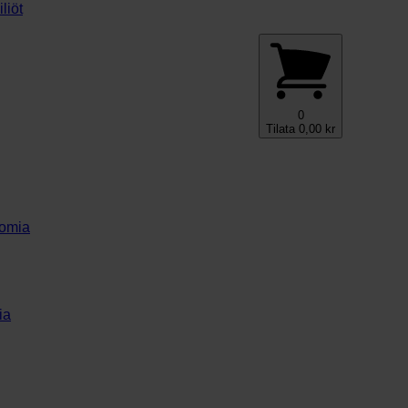
liöt
0
Tilata
0,00
kr
nomia
ia