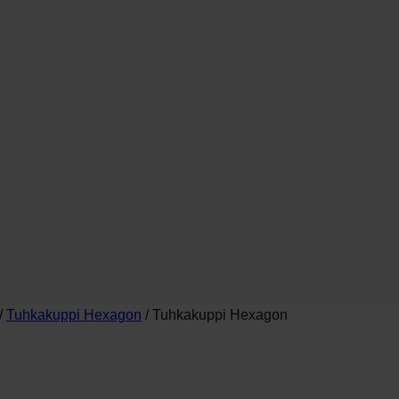
elineen kanssa
r
stioille
/
Tuhkakuppi Hexagon
/ Tuhkakuppi Hexagon
stioille
stioille
lli)
r