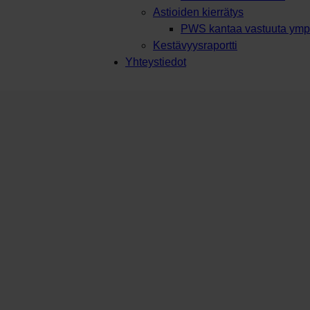
Astioiden kierrätys
PWS kantaa vastuuta ympä
Kestävyysraportti
Yhteystiedot
sisäkkeellä