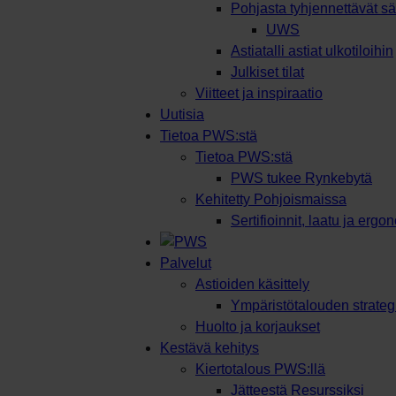
Pohjasta tyhjennettävät säi
UWS
Astiatalli astiat ulkotiloihin
Julkiset tilat
Viitteet ja inspiraatio
Uutisia
Tietoa PWS:stä
Tietoa PWS:stä
PWS tukee Rynkebytä
Kehitetty Pohjoismaissa
Sertifioinnit, laatu ja ergo
Palvelut
Astioiden käsittely
Ympäristötalouden strateg
Huolto ja korjaukset
Kestävä kehitys
Kiertotalous PWS:llä
Jätteestä Resurssiksi