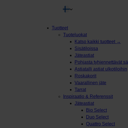
TEEN
Tuotteet
Tuoteluokat
Products
Katso kaikki tuotteet →
search
Sisätiloissa
Jäteastiat
Pohjasta tyhjennettävät säi
Astiatalli astiat ulkotiloihin
Roskakorit
Vaarallinen jäte
Tarrat
Inspiraatio & Referenssit
Jäteastiat
Bio Select
Duo Select
Quattro Select