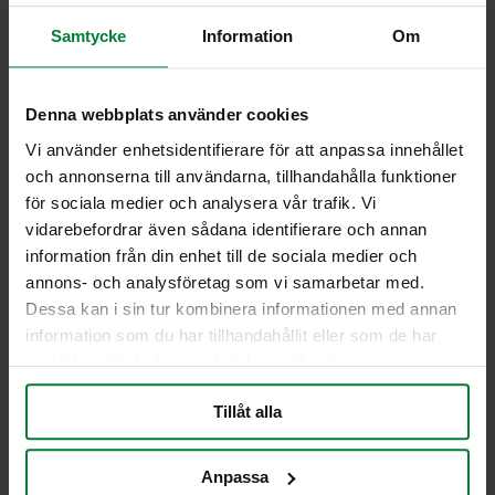
Drive In 140 litraa on valmistettu kestävästä
Samtycke
Information
Om
Magnelis®-materiaalista, joka kestää kaikenlaisia
sääolosuhteita. Sopii sekä astioille että
jäkkipidikkeille. Lisävarusteilla, kuten lukolla ja
rampilla, jätteiden hallinta on helppoa. Harjattu
Denna webbplats använder cookies
pinta yhdistettynä valittaviin RAL- ja DB-väreihin
Vi använder enhetsidentifierare för att anpassa innehållet
sulautuu tyylikkäästi mihin tahansa ympäristöön.
och annonserna till användarna, tillhandahålla funktioner
Tee jätehuollosta sekä helpompaa että
för sociala medier och analysera vår trafik. Vi
tyylikkäämpää.
vidarebefordrar även sådana identifierare och annan
Tekniset tiedot
information från din enhet till de sociala medier och
annons- och analysföretag som vi samarbetar med.
Tilavuus: n. 140 litraa
Dessa kan i sin tur kombinera informationen med annan
Paino:122 kg
Materiaali:Magnelis® (saatavana myös
information som du har tillhandahållit eller som de har
galvanoidusta teräksestä tai
samlat in när du har använt deras tjänster.
ruostumattomasta teräksestä)
Mitat (kxlxs):1516x723x617mm
Tillåt alla
Vakio aukko:150x360mm
Vakioaukko luukulla:200x372mm
Anpassa
Ruokajätteen aukko luukulla:200x250mm