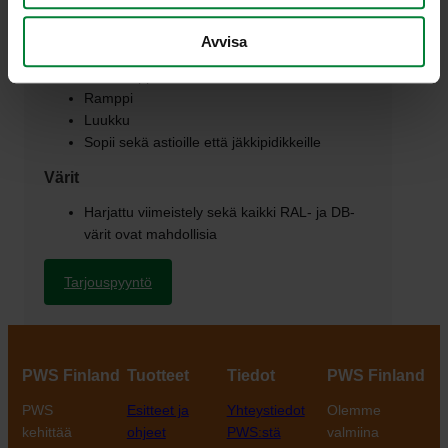
Mahdolliset lisävarusteet
Avvisa
Lukko (luukku kiertonupilla)
Tuhkakuppi
Ramppi
Luukku
Sopii sekä astioille että jäkkipidikkeille
Värit
Harjattu viimeistely sekä kaikki RAL- ja DB-
värit ovat mahdollisia
Tarjouspyyntö
PWS Finland
Tuotteet
Tiedot
PWS Finland
PWS
Esitteet ja
Yhteystiedot
Olemme
kehittää
ohjeet
PWS:stä
valmiina