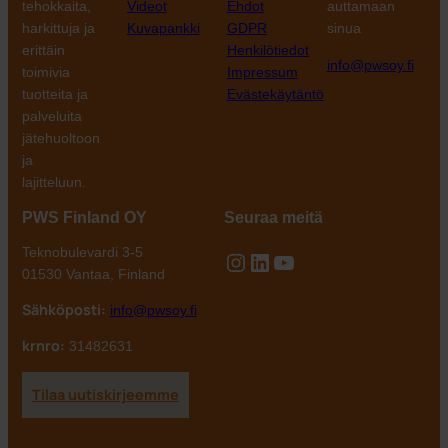
tehokkaita,
Videot
Ehdot
auttamaan
harkittuja ja
Kuvapankki
GDPR
sinua
erittäin
Henkilötiedot
info@pwsoy.fi
toimivia
Impressum
tuotteita ja
Evästekäytäntö
palveluita
jätehuoltoon
ja
lajitteluun.
PWS Finland OY
Seuraa meitä
Teknobulevardi 3-5
Instagram
LinkedIn
YouTube
01530 Vantaa, Finland
Sähköposti:
info@pwsoy.fi
krnro:
31482631
Tilaa uutiskirjeemme