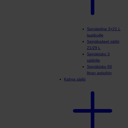
Seinäteline 3×21 L
laatikoille
Seinäkaiteet säiliö
21/29 L
Seinäkisko 3
säiliölle
Seinäkisko 60
litran astioihin
Kahva säiliö