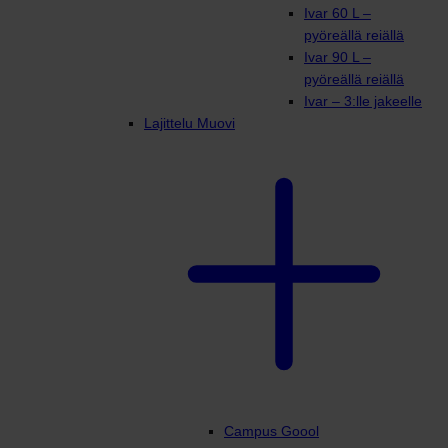
Ivar 60 L –
pyöreällä reiällä
Ivar 90 L –
pyöreällä reiällä
Ivar – 3:lle jakeelle
Lajittelu Muovi
Campus Goool