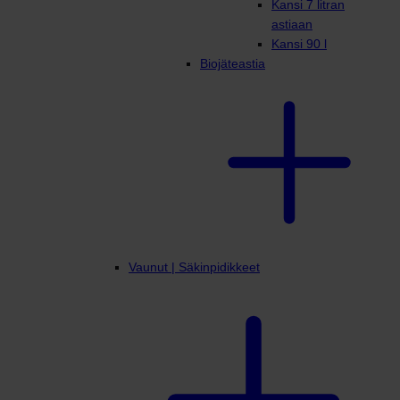
Kansi 7 litran
astiaan
Kansi 90 l
Biojäteastia
Vaunut | Säkinpidikkeet