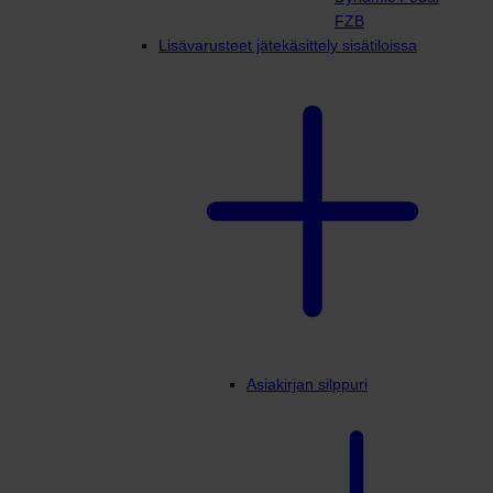
FZB
Lisävarusteet jätekäsittely sisätiloissa
Asiakirjan silppuri