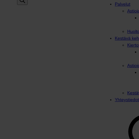
Palvelut
Astioi
Huolto
Kestävä keh
Kiert
Astioi
Kestä
Yhteystiedot