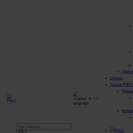
Viitte
Uutisia
Tietoa PWS:
Tieto
Kehit
Products
search