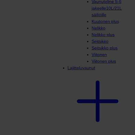
Vaunuteline 5-6
jakeelle10L/21L
säiliöille
Kuutonen plus
Nelikko
Nelikko plus
Seitsikko
Seitsikko plus
Viitonen
Viitonen plus
Lajitteluvaunut