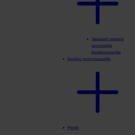
Vapaasti seisova
annostelija
biojätepusseille
Koukku muovipusseille
Pestä