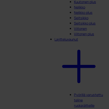
Kuutonen plus
Nelikko
Nelikko plus
Seitsikko
Seitsikko plus
Viitonen
Viitonen plus
Lajitteluvaunut
Pyörillä varustettu
teline
ruokajätteille