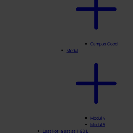
Campus Goool
Modul
Modul 4
Modul 5
Laatikot ja astiat 1-90 L