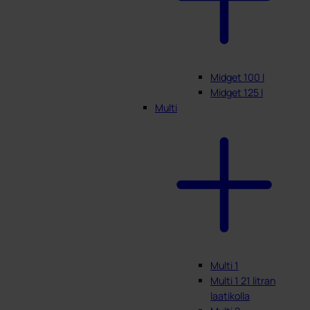
Midget 100 l
Midget 125 l
Multi
Multi 1
Multi 1 21 litran
laatikolla