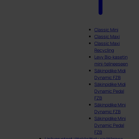
Classic Mini
Classic Maxi
Classic Maxi
Recycling
Levy Bio-kasetin
mini-telineeseen
Säkinpidike Midi
Dynamic FZB
Säkinpidike Midi
Dynamic Pedal
FZB
Säkinpidike Mini
Dynamic FZB
Säkinpidike Mini
Dynamic Pedal
FZB
Lisävarusteet jätekäsittely sisätiloissa