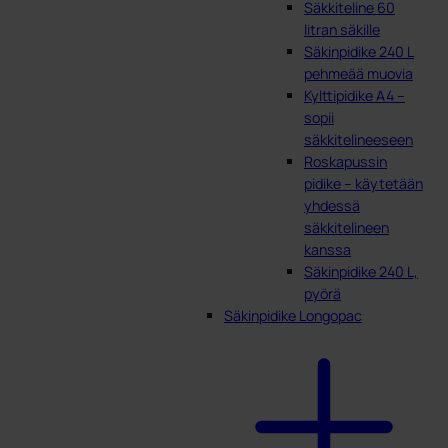
Säkkiteline 60
litran säkille
Säkinpidike 240 L
pehmeää muovia
Kylttipidike A4 –
sopii
säkkitelineeseen
Roskapussin
pidike – käytetään
yhdessä
säkkitelineen
kanssa
Säkinpidike 240 L,
pyörä
Säkinpidike Longopac