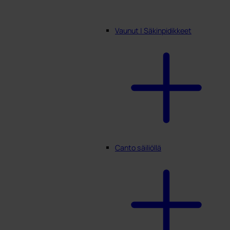
Vaunut | Säkinpidikkeet
Canto säiliöllä