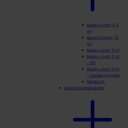
Bagio S short 0,9
m³
Bagio M short 1,8
m³
Bagio L short 3 m³
Bagio L short 3 m³
– DD
Bagio L short 3 m³
– Double chamber
Samba XL
Kaappi biojätepussille