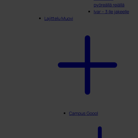
pyöreällä reiällä
Ivar – 3:lle jakeelle
Lajittelu Muovi
Campus Goool