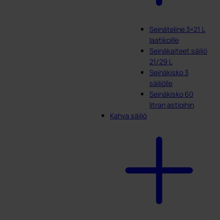
Seinäteline 3×21 L
laatikoille
Seinäkaiteet säiliö
21/29 L
Seinäkisko 3
säiliölle
Seinäkisko 60
litran astioihin
Kahva säiliö