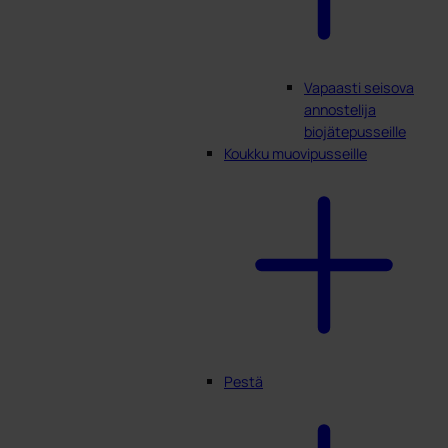
Vapaasti seisova
annostelija
biojätepusseille
Koukku muovipusseille
Pestä