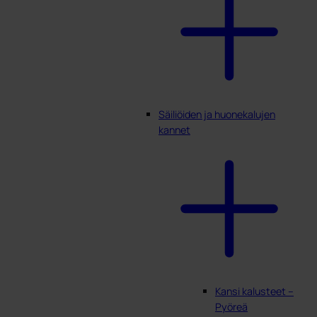
Säiliöiden ja huonekalujen
kannet
Kansi kalusteet –
Pyöreä