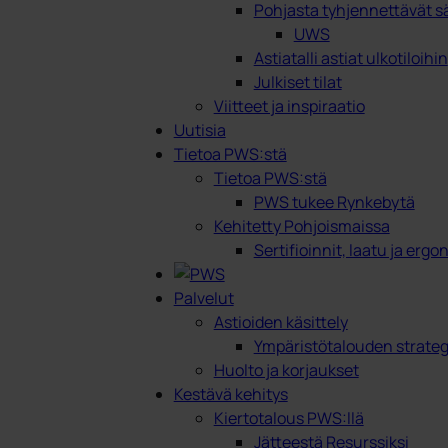
Pohjasta tyhjennettävät sä
UWS
Astiatalli astiat ulkotiloihin
Julkiset tilat
Viitteet ja inspiraatio
Uutisia
Tietoa PWS:stä
Tietoa PWS:stä
PWS tukee Rynkebytä
Kehitetty Pohjoismaissa
Sertifioinnit, laatu ja erg
Palvelut
Astioiden käsittely
Ympäristötalouden strateg
Huolto ja korjaukset
Kestävä kehitys
Kiertotalous PWS:llä
Jätteestä Resurssiksi