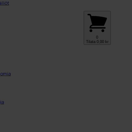
iliöt
0
Tilata
0,00
kr
onomia
ia