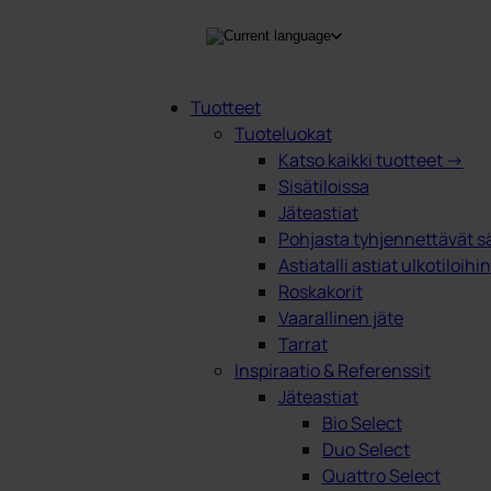
Tuotteet
Tuoteluokat
Products
Katso kaikki tuotteet →
search
Sisätiloissa
Jäteastiat
Pohjasta tyhjennettävät sä
Astiatalli astiat ulkotiloihin
Roskakorit
Vaarallinen jäte
Tarrat
Inspiraatio & Referenssit
Jäteastiat
Bio Select
Duo Select
Quattro Select