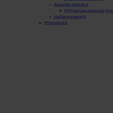
Astioiden kierrätys
PWS kantaa vastuuta ympä
Kestävyysraportti
Yhteystiedot