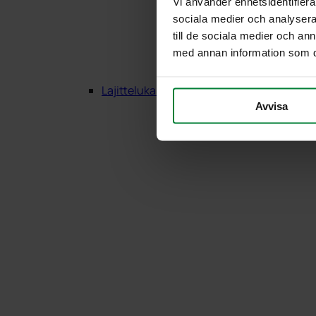
Vi använder enhetsidentifierar
sociala medier och analysera 
till de sociala medier och a
med annan information som du 
Lajittelukalusteet Puu
Avvisa