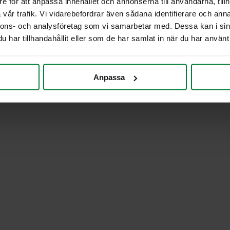
e för att anpassa innehållet och annonserna till användarna, tillh
vår trafik. Vi vidarebefordrar även sådana identifierare och anna
nnons- och analysföretag som vi samarbetar med. Dessa kan i sin
har tillhandahållit eller som de har samlat in när du har använt 
Anpassa