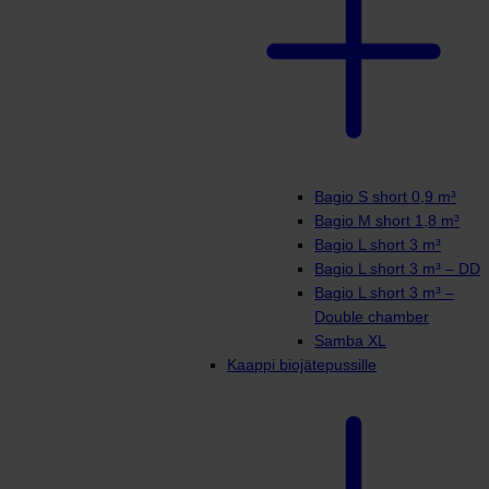
Bagio S short 0,9 m³
Bagio M short 1,8 m³
Bagio L short 3 m³
Bagio L short 3 m³ – DD
Bagio L short 3 m³ –
Double chamber
Samba XL
Kaappi biojätepussille