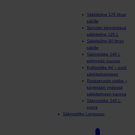
Säkkiteline 125 litran
säkille
Seinään kiinnitettävä
säkkiteline 125 L
Säkkiteline 60 litran
säkille
Säkinpidike 240 L
pehmeää muovia
Kylttipidike A4 – sopii
säkkitelineeseen
Roskapussin pidike –
käytetään yhdessä
säkkitelineen kanssa
Säkinpidike 240 L,
pyörä
Säkinpidike Longopac