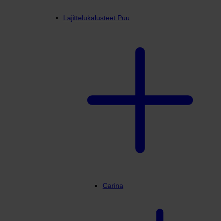
Lajittelukalusteet Puu
Min Profiili
Carina