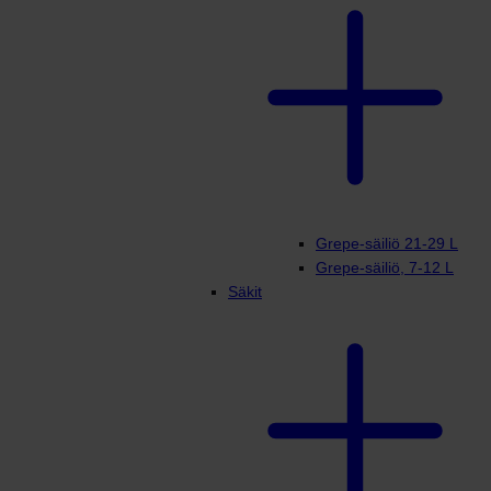
Grepe-säiliö 21-29 L
Grepe-säiliö, 7-12 L
Säkit