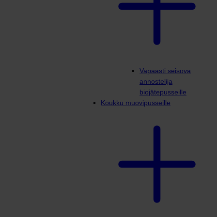
Vapaasti seisova
annostelija
biojätepusseille
Koukku muovipusseille