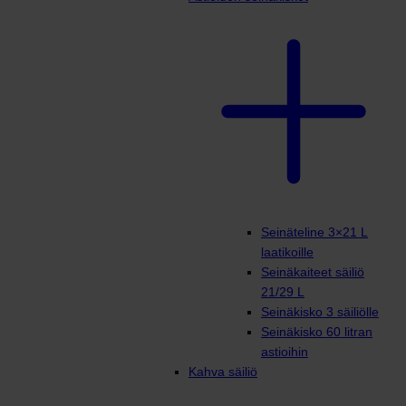
Seinäteline 3×21 L
laatikoille
Seinäkaiteet säiliö
21/29 L
Seinäkisko 3 säiliölle
Seinäkisko 60 litran
astioihin
Kahva säiliö