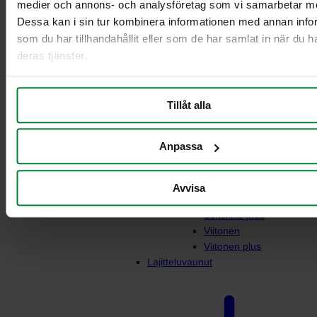
medier och annons- och analysföretag som vi samarbetar m
Dessa kan i sin tur kombinera informationen med annan info
som du har tillhandahållit eller som de har samlat in när du h
deras tjänster.
Vaunuteline 3-4 jakeelle
Tillåt alla
10L/21L säiliöille
Vaunuteline 5-6
jakeelle10L/21L säiliöille
Anpassa
Kuutonen plus
Nelikko
Nelikko plus
Avvisa
Seitsikko
Seitsikko plus
Viitonen
Viitonen plus
Lajitteluvaunut