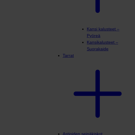
Kansi kalusteet –
Pyöreä
Kansikalusteet –
Suorakaide
Tarrat
Astioiden seinäkiskot