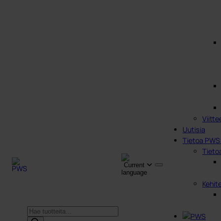
Viitte
Uutisia
Tietoa PWS
Tieto
Kehit
Products