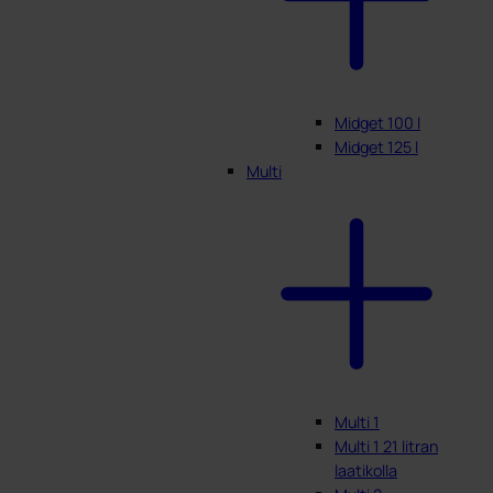
Midget 100 l
Midget 125 l
Multi
Multi 1
Multi 1 21 litran
laatikolla