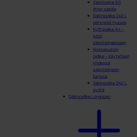
Säkkiteline 60
litran säkille
Säkinpidike 240 L
pehmeää muovia
Kylttipidike A4 –
sopii
säkkitelineeseen
Roskapussin
pidike – käytetään
yhdessä
säkkitelineen
kanssa
Säkinpidike 240 L,
pyörä
Säkinpidike Longopac