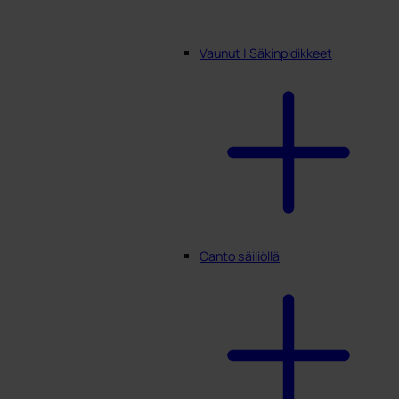
Vaunut | Säkinpidikkeet
Canto säiliöllä