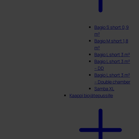
Bagio S short 0,9
m³
Bagio M short 1,8
m³
Bagio L short 3 m³
Bagio L short 3 m³
– DD
Bagio L short 3 m³
– Double chamber
Samba XL
Kaappi biojätepussille