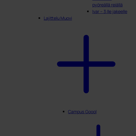
pyöreällä reiällä
Ivar – 3:lle jakeelle
Lajittelu Muovi
Campus Goool