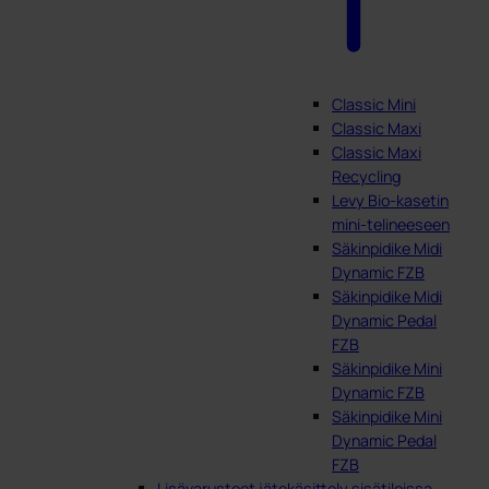
Classic Mini
Classic Maxi
Classic Maxi
Recycling
Levy Bio-kasetin
mini-telineeseen
Säkinpidike Midi
Dynamic FZB
Säkinpidike Midi
Dynamic Pedal
FZB
Säkinpidike Mini
Dynamic FZB
Säkinpidike Mini
Dynamic Pedal
FZB
Lisävarusteet jätekäsittely sisätiloissa