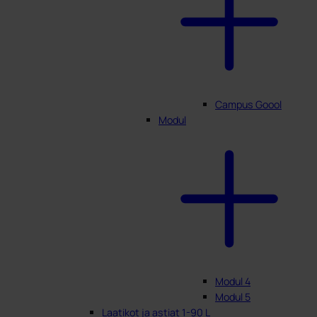
Campus Goool
Modul
Modul 4
Modul 5
Laatikot ja astiat 1-90 L