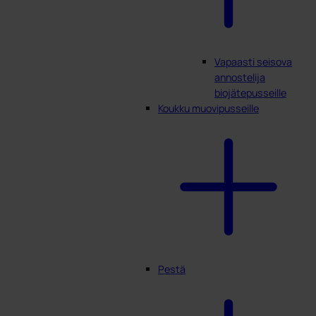
Vapaasti seisova
annostelija
biojätepusseille
Koukku muovipusseille
Pestä