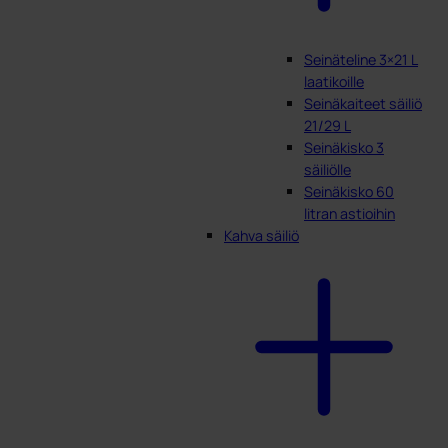
Seinäteline 3×21 L
laatikoille
Seinäkaiteet säiliö
21/29 L
Seinäkisko 3
säiliölle
Seinäkisko 60
litran astioihin
Kahva säiliö