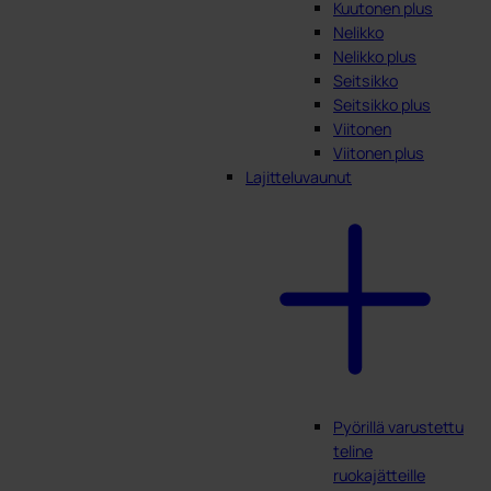
Kuutonen plus
Nelikko
Nelikko plus
Seitsikko
Seitsikko plus
Viitonen
Viitonen plus
Lajitteluvaunut
Pyörillä varustettu
teline
ruokajätteille