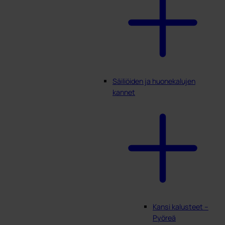
Säiliöiden ja huonekalujen
kannet
Kansi kalusteet –
Pyöreä