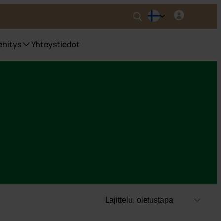
ehitys
Yhteystiedot