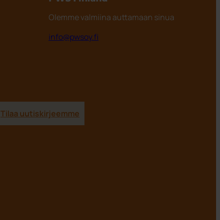
Olemme valmiina auttamaan sinua
info@pwsoy.fi
Tilaa uutiskirjeemme