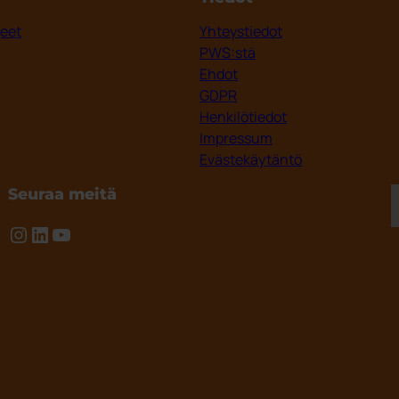
jeet
Yhteystiedot
PWS:stä
Ehdot
GDPR
Henkilötiedot
Impressum
Evästekäytäntö
Seuraa meitä
Instagram
LinkedIn
YouTube