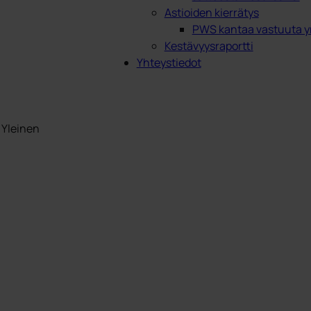
Astioiden kierrätys
PWS kantaa vastuuta y
Kestävyysraportti
Yhteystiedot