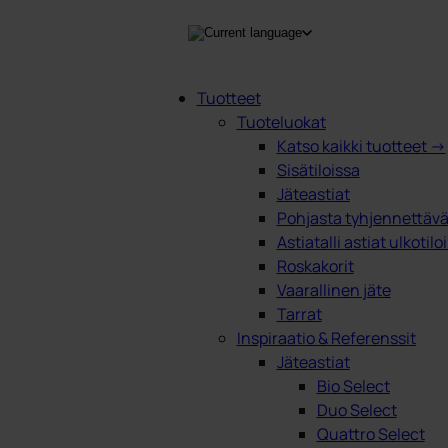
Tuotteet
Tuoteluokat
Products
Katso kaikki tuotteet →
search
Sisätiloissa
Jäteastiat
Pohjasta tyhjennettävät
Astiatalli astiat ulkotilo
Roskakorit
Vaarallinen jäte
Tarrat
Inspiraatio & Referenssit
Jäteastiat
Bio Select
Duo Select
Quattro Select