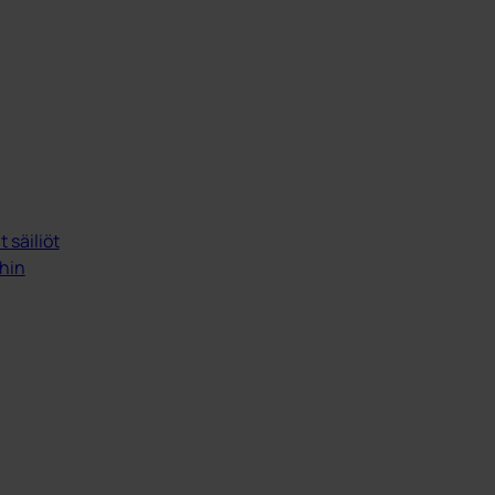
 säiliöt
ihin