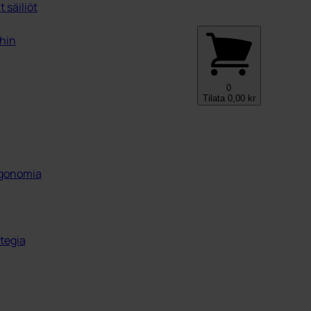
 säiliöt
ihin
0
Tilata
0,00
kr
ergonomia
tegia