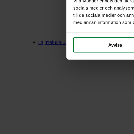
Vi använder enhetsidentifierar
sociala medier och analysera 
till de sociala medier och a
med annan information som du 
Lajittelukalusteet Puu
Avvisa