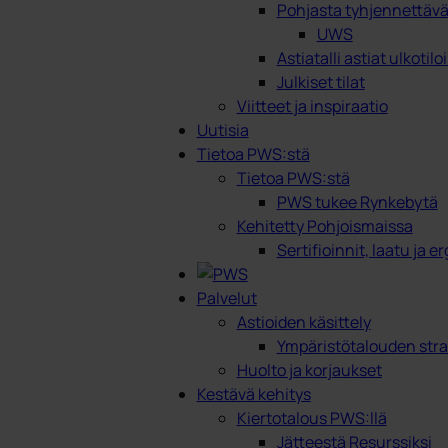
Pohjasta tyhjennettävät
UWS
Astiatalli astiat ulkotilo
Julkiset tilat
Viitteet ja inspiraatio
Uutisia
Tietoa PWS:stä
Tietoa PWS:stä
PWS tukee Rynkebytä
Kehitetty Pohjoismaissa
Sertifioinnit, laatu ja 
Palvelut
Astioiden käsittely
Ympäristötalouden stra
Huolto ja korjaukset
Kestävä kehitys
Kiertotalous PWS:llä
Jätteestä Resurssiksi