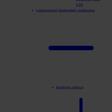
FZB
Lisävarusteet jätekäsittely sisätiloissa
Asiakirjan silppuri