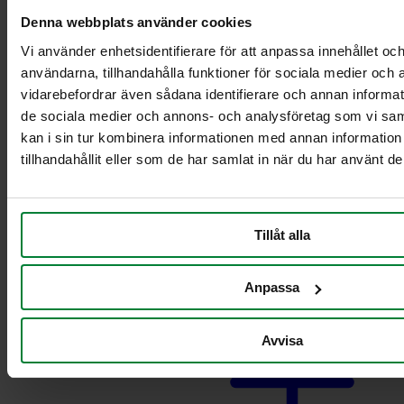
Pyörillä varustettu
Denna webbplats använder cookies
teline ruokajätteille
Vaunut säiliöille 2 x
Vi använder enhetsidentifierare för att anpassa innehållet och
21-29L
användarna, tillhandahålla funktioner för sociala medier och a
Vaunut säiliöille 2 x
vidarebefordrar även sådana identifierare och annan informatio
60L
de sociala medier och annons- och analysföretag som vi s
Vaunut säiliöille 2 x
kan i sin tur kombinera informationen med annan informatio
90 L
tillhandahållit eller som de har samlat in när du har använt de
Vaunut säiliöille
21-29L
Vaunut säiliöille 60
L
Tillåt alla
Vaunut säiliöille 90
L
Pahvinkeräysvaunu
Anpassa
Avvisa