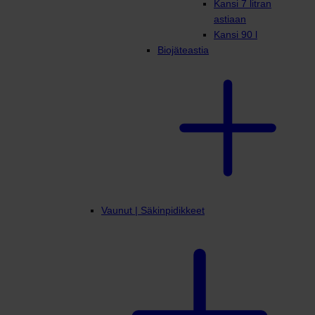
Kansi 7 litran
astiaan
Kansi 90 l
Biojäteastia
Vaunut | Säkinpidikkeet