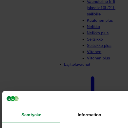
Vaunuteline 5-6
jakeelle10L/21L
säiliöille
Kuutonen plus
Nelikko
Nelikko plus
Seitsikko
Seitsikko plus
Viitonen
Viitonen plus
Lajitteluvaunut
Samtycke
Information