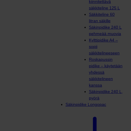
kiinnitettävä
säkkiteline 125 L
Säkkiteline 60
litran säkille
Säkinpidike 240 L
pehmeää muovia
Kylttipidike A4 –
sopii
säkkitelineeseen
Roskapussin
pidike – käytetään
yhdessä
säkkitelineen
kanssa
Säkinpidike 240 L,
pyörä
Säkinpidike Longopac