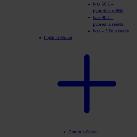
Ivar 60 L –
pyöreällä reiällä
Ivar 90 L –
pyöreällä reiällä
Ivar – 3:lle jakeelle
Lajittelu Muovi
Campus Goool