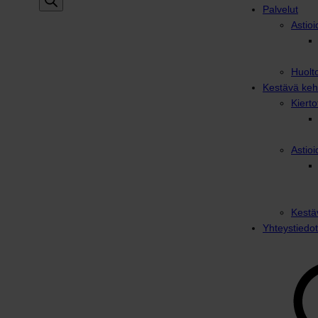
Palvelut
Astioi
Huolto
Kestävä keh
Kiert
Astioi
Kestä
Yhteystiedot