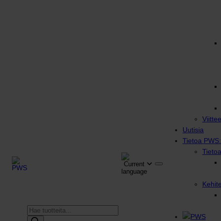
Viitte
Uutisia
Tietoa PWS:
Tieto
Kehit
Products
search