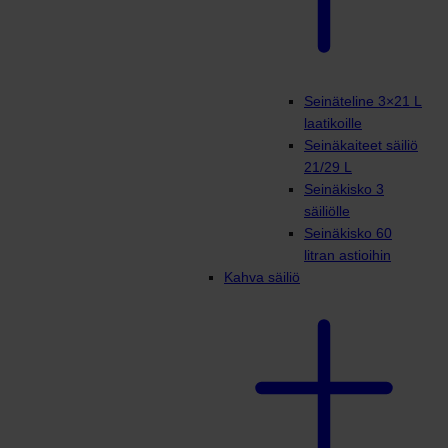
Seinäteline 3×21 L
laatikoille
Seinäkaiteet säiliö
21/29 L
Seinäkisko 3
säiliölle
Seinäkisko 60
litran astioihin
Kahva säiliö