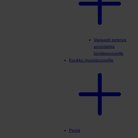
Vapaasti seisova
annostelija
biojätepusseille
Koukku muovipusseille
Pestä