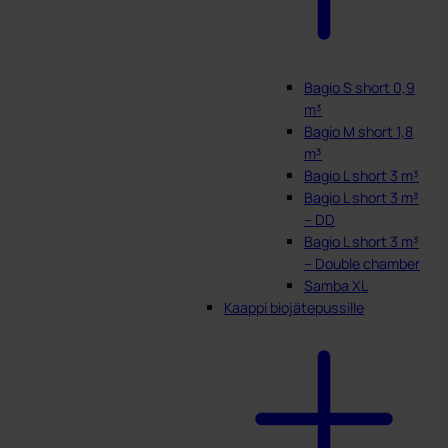
Bagio S short 0,9
m³
Bagio M short 1,8
m³
Bagio L short 3 m³
Bagio L short 3 m³
– DD
Bagio L short 3 m³
– Double chamber
Samba XL
Kaappi biojätepussille