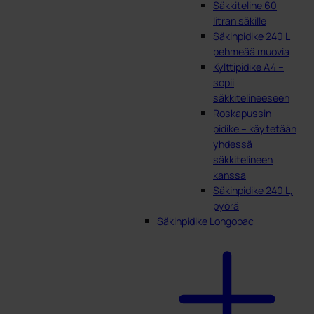
Säkkiteline 60
litran säkille
Säkinpidike 240 L
pehmeää muovia
Kylttipidike A4 –
sopii
säkkitelineeseen
Roskapussin
pidike – käytetään
yhdessä
säkkitelineen
kanssa
Säkinpidike 240 L,
pyörä
Säkinpidike Longopac