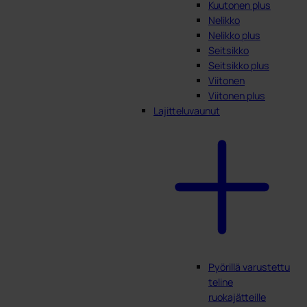
Kuutonen plus
Nelikko
Nelikko plus
Seitsikko
Seitsikko plus
Viitonen
Viitonen plus
Lajitteluvaunut
Pyörillä varustettu
teline
ruokajätteille