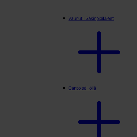
Vaunut | Säkinpidikkeet
Canto säiliöllä