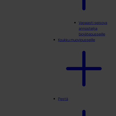
Vapaasti seisova
annostelija
biojätepusseille
Koukku muovipusseille
Pestä