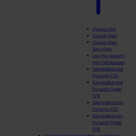
Classic Mini
Classic Maxi
Classic Maxi
Recycling
Levy Bio-kasetin
mini-telineeseen
Säkinpidike Midi
Dynamic FZB
Säkinpidike Midi
Dynamic Pedal
FZB
Säkinpidike Mini
Dynamic FZB
Säkinpidike Mini
Dynamic Pedal
FZB
Lisävarusteet jätekäsittely sisätiloissa