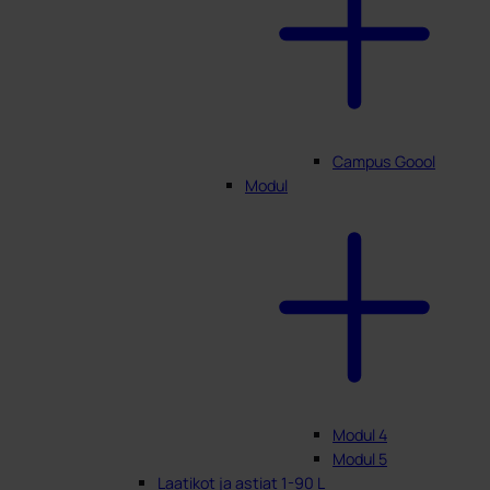
Campus Goool
Modul
Modul 4
Modul 5
Laatikot ja astiat 1-90 L