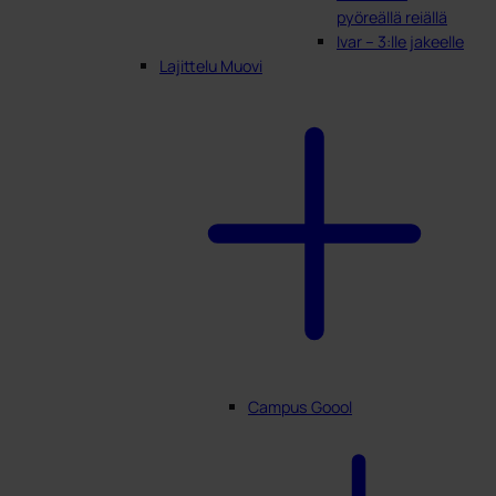
pyöreällä reiällä
Ivar – 3:lle jakeelle
Lajittelu Muovi
Campus Goool