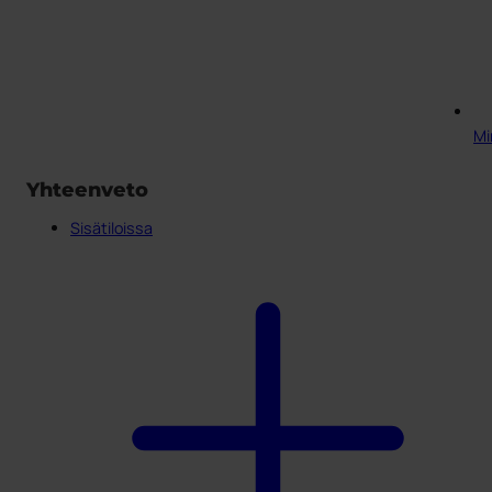
Min
Yhteenveto
Sisätiloissa