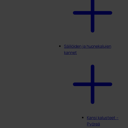
Säiliöiden ja huonekalujen
kannet
Kansi kalusteet –
Pyöreä