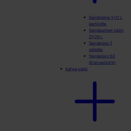
Seinäteline 3×21 L
laatikoille
Seinäkaiteet säiliö
21/29 L
Seinäkisko 3
säiliölle
Seinäkisko 60
litran astioihin
Kahva säiliö