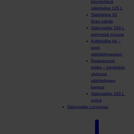
kiinnitettävä
säkkiteline 125 L
Säkkiteline 60
litran säkille
Säkinpidike 240 L
pehmeää muovia
Kylttipidike A4 –
sopii
säkkitelineeseen
Roskapussin
pidike – käytetään
yhdessä
säkkitelineen
kanssa
Säkinpidike 240 L,
pyörä
Säkinpidike Longopac