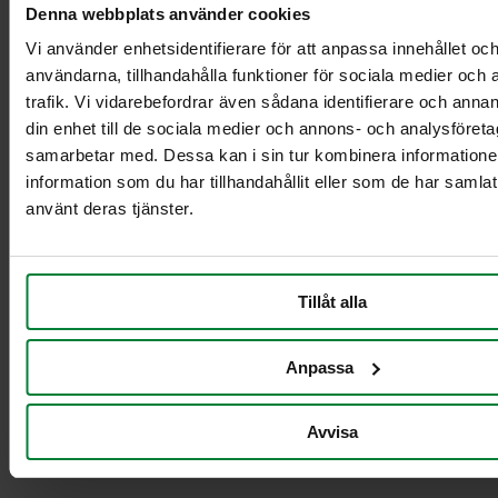
Vaunuteline 5-6
Denna webbplats använder cookies
jakeelle10L/21L
Vi använder enhetsidentifierare för att anpassa innehållet och
säiliöille
användarna, tillhandahålla funktioner för sociala medier och 
Kuutonen plus
trafik. Vi vidarebefordrar även sådana identifierare och annan
Nelikko
din enhet till de sociala medier och annons- och analysföret
Nelikko plus
Seitsikko
samarbetar med. Dessa kan i sin tur kombinera informatio
Seitsikko plus
information som du har tillhandahållit eller som de har samlat
Viitonen
använt deras tjänster.
Viitonen plus
Lajitteluvaunut
Tillåt alla
Anpassa
Avvisa