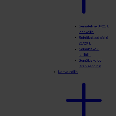
Seinäteline 3×21 L
laatikoille
Seinäkaiteet säiliö
21/29 L
Seinäkisko 3
säiliölle
Seinäkisko 60
litran astioihin
Kahva säiliö