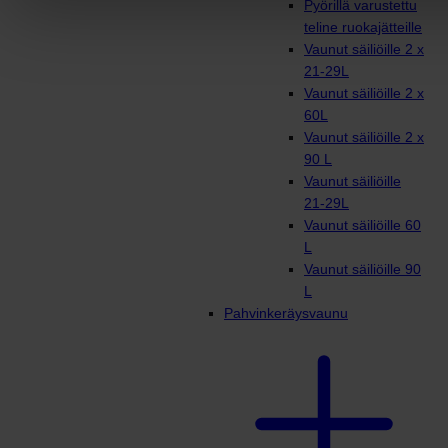
Pyörillä varustettu
teline ruokajätteille
Vaunut säiliöille 2 x
21-29L
Vaunut säiliöille 2 x
60L
Vaunut säiliöille 2 x
90 L
Vaunut säiliöille
21-29L
Vaunut säiliöille 60
L
Vaunut säiliöille 90
L
Pahvinkeräysvaunu