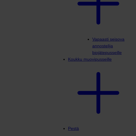
Vapaasti seisova
annostelija
biojätepusseille
Koukku muovipusseille
Pestä