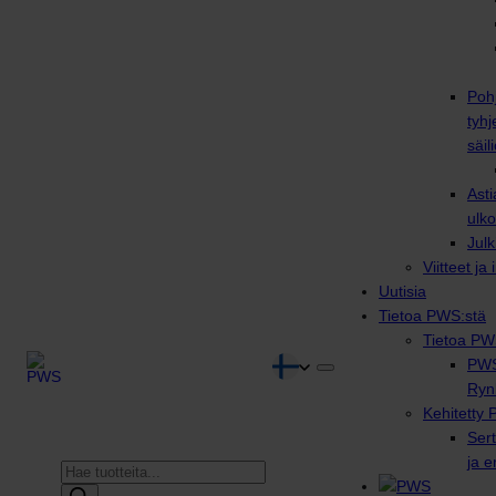
Poh
tyhj
säili
Asti
ulko
Julk
Viitteet ja
Uutisia
Tietoa PWS:stä
Tietoa PW
PWS
Ryn
Kehitetty 
Sert
ja 
Products
search