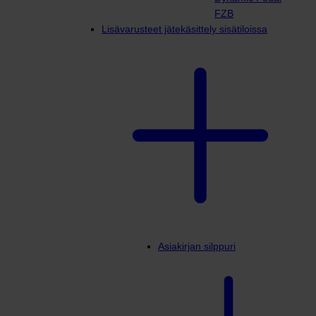
FZB
Lisävarusteet jätekäsittely sisätiloissa
Asiakirjan silppuri