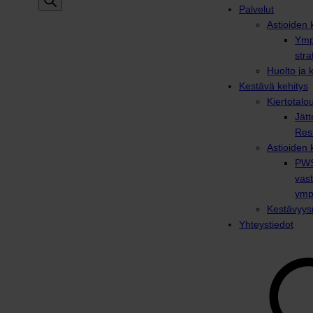
Palvelut
Astioiden k
Ymp
stra
Huolto ja 
Kestävä kehitys
Kiertotalo
Jätt
Res
Astioiden 
PWS
vas
ymp
Kestävyysr
Yhteystiedot