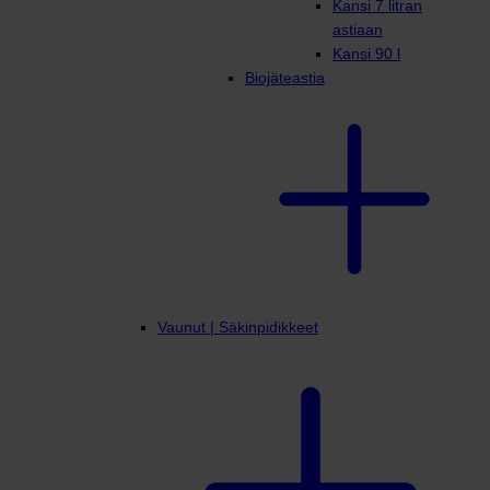
Kansi 7 litran
astiaan
Kansi 90 l
Biojäteastia
Vaunut | Säkinpidikkeet