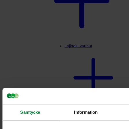
Lajittelu vaunut
Vaunuteline 3-4
Samtycke
Information
jakeelle 10L/21L
säiliöille