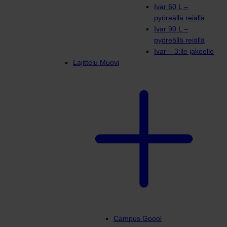
Ivar 60 L –
pyöreällä reiällä
Ivar 90 L –
pyöreällä reiällä
Ivar – 3:lle jakeelle
Lajittelu Muovi
Campus Goool