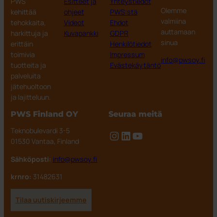
PWS
Esitteet ja
Yhteystiedot
Olemme
kehittää
ohjeet
PWS:stä
valmiina
tehokkaita,
Videot
Ehdot
auttamaan
harkittuja ja
Kuvapankki
GDPR
sinua
erittäin
Henkilötiedot
toimivia
Impressum
info@pwsoy.fi
tuotteita ja
Evästekäytäntö
palveluita
jätehuoltoon
ja lajitteluun.
PWS Finland OY
Seuraa meitä
Teknobulevardi 3-5
Instagram
LinkedIn
YouTube
01530 Vantaa, Finland
Sähköposti:
info@pwsoy.fi
krnro:
31482631
Tilaa uutiskirjeemme