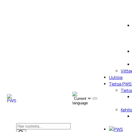
Viitte
Uutisia
Tietoa PWS
Tieto
Kehit
Products