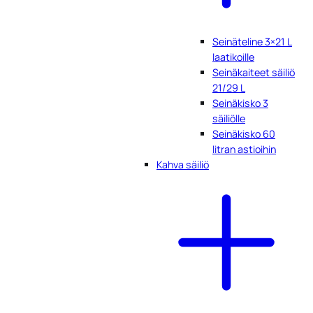
Seinäteline 3×21 L
laatikoille
Seinäkaiteet säiliö
21/29 L
Seinäkisko 3
säiliölle
Seinäkisko 60
litran astioihin
Kahva säiliö