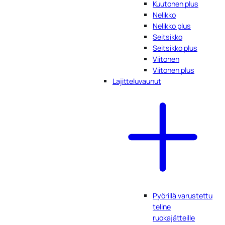
Kuutonen plus
Nelikko
Nelikko plus
Seitsikko
Seitsikko plus
Viitonen
Viitonen plus
Lajitteluvaunut
Pyörillä varustettu
teline
ruokajätteille