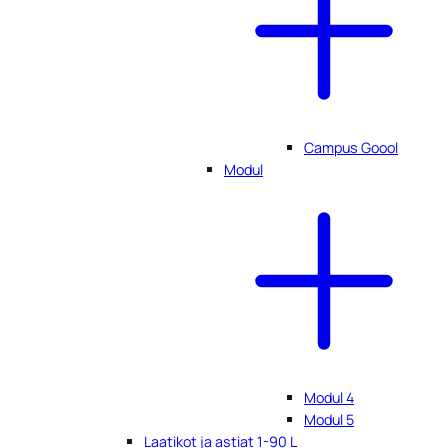
Campus Goool
Modul
Modul 4
Modul 5
Laatikot ja astiat 1-90 L