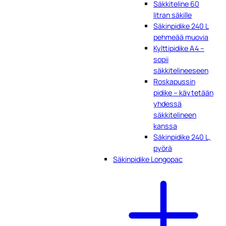
Säkkiteline 60
litran säkille
Säkinpidike 240 L
pehmeää muovia
Kylttipidike A4 –
sopii
säkkitelineeseen
Roskapussin
pidike – käytetään
yhdessä
säkkitelineen
kanssa
Säkinpidike 240 L,
pyörä
Säkinpidike Longopac