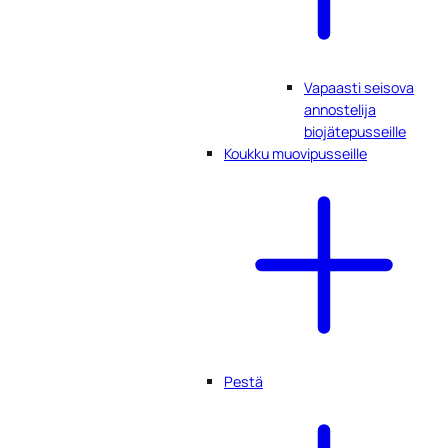
Vapaasti seisova
annostelija
biojätepusseille
Koukku muovipusseille
Pestä