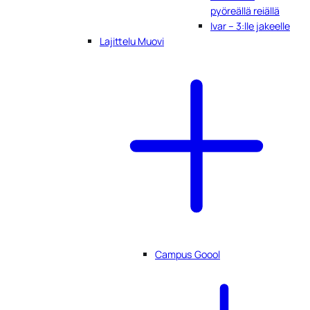
pyöreällä reiällä
Ivar – 3:lle jakeelle
Lajittelu Muovi
Campus Goool