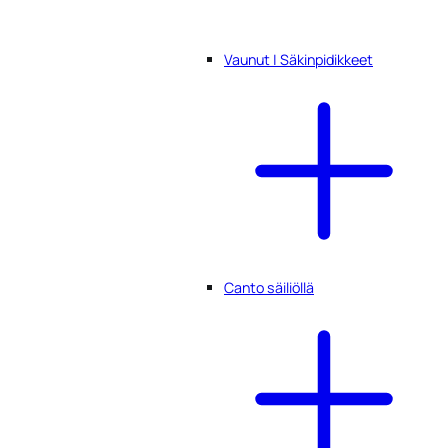
Vaunut | Säkinpidikkeet
Canto säiliöllä