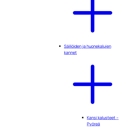
Säiliöiden ja huonekalujen
kannet
Kansi kalusteet –
Pyöreä