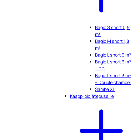
Bagio S short 0,9
m³
Bagio M short 1,8
m³
Bagio L short 3 m³
Bagio L short 3 m³
– DD
Bagio L short 3 m³
– Double chamber
Samba XL
Kaappi biojätepussille