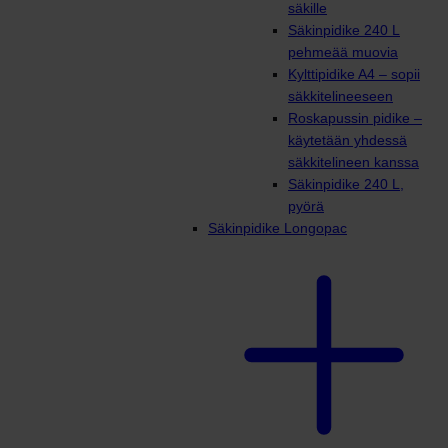
säkille
Säkinpidike 240 L
pehmeää muovia
Kylttipidike A4 – sopii
säkkitelineeseen
Roskapussin pidike –
käytetään yhdessä
säkkitelineen kanssa
Säkinpidike 240 L,
pyörä
Säkinpidike Longopac