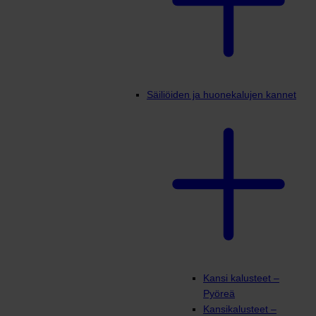
Säiliöiden ja huonekalujen kannet
Kansi kalusteet –
Pyöreä
Kansikalusteet –