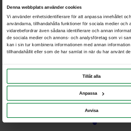
10L/21L säiliöille
Vaunuteline 5-6
Denna webbplats använder cookies
jakeelle10L/21L säiliöille
Vi använder enhetsidentifierare för att anpassa innehållet och
Kuutonen plus
användarna, tillhandahålla funktioner för sociala medier och a
Nelikko
vidarebefordrar även sådana identifierare och annan informatio
Nelikko plus
de sociala medier och annons- och analysföretag som vi s
Seitsikko
kan i sin tur kombinera informationen med annan informatio
Seitsikko plus
tillhandahållit eller som de har samlat in när du har använt de
Viitonen
Viitonen plus
Lajitteluvaunut
Tillåt alla
Anpassa
Avvisa