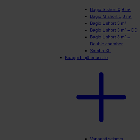
Bagio S short 0,9 m³
Bagio M short 1,8 m³
Bagio L short 3 m³
Bagio L short 3 m³ – DD
Bagio L short 3 m³ –
Double chamber
Samba XL
Kaappi biojätepussille
Vapaasti seisova