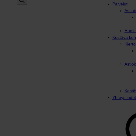
Palvelut
Astioi
Huolto
Kestävä keh
Kiert
Astioi
Kestä
Yhteystiedot