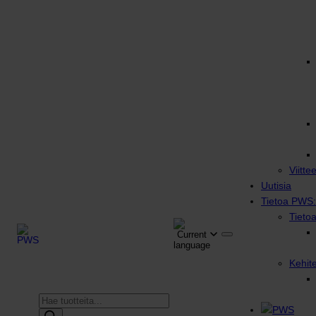
Viitte
Uutisia
Tietoa PWS:
Tieto
Kehit
Products
search