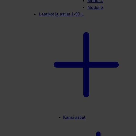
Modul 4
Modul 5
Laatikot ja astiat 1-90 L
Kansi astiat