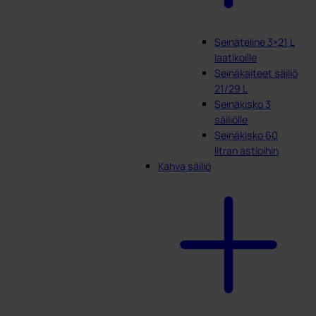
Seinäteline 3×21 L
laatikoille
Seinäkaiteet säiliö
21/29 L
Seinäkisko 3
säiliölle
Seinäkisko 60
litran astioihin
Kahva säiliö