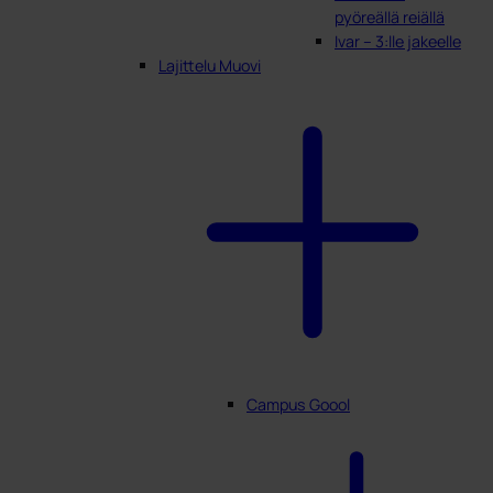
pyöreällä reiällä
Ivar – 3:lle jakeelle
Lajittelu Muovi
Campus Goool