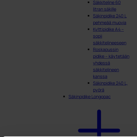
Säkkiteline 60
litran säkille
Säkinpidike 240 L
pehmeää muovia
Kylttipidike A4 –
sopii
säkkitelineeseen
Roskapussin
pidike – käytetään
yhdessä
säkkitelineen
kanssa
Säkinpidike 240 L,
pyörä
Säkinpidike Longopac