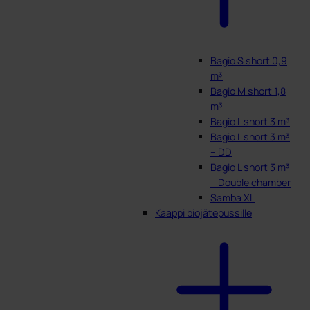
Bagio S short 0,9
m³
Bagio M short 1,8
m³
Bagio L short 3 m³
Bagio L short 3 m³
– DD
Bagio L short 3 m³
– Double chamber
Samba XL
Kaappi biojätepussille