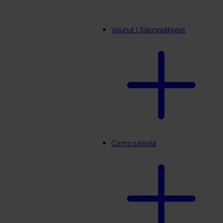
Vaunut | Säkinpidikkeet
Canto säiliöllä