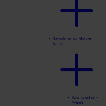
Säiliöiden ja huonekalujen
kannet
Kansi kalusteet –
Pyöreä