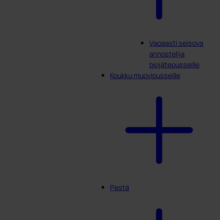
Vapaasti seisova
annostelija
biojätepusseille
Koukku muovipusseille
Pestä