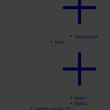
Campus Goool
Modul
Modul 4
Modul 5
Laatikot ja astiat 1-90 L