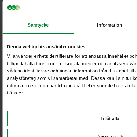
Samtycke
Information
Classic Mini
Classic Maxi
Classic Maxi
Denna webbplats använder cookies
Recycling
Levy Bio-kasetin
Vi använder enhetsidentifierare för att anpassa innehållet oc
mini-telineeseen
tillhandahålla funktioner för sociala medier och analysera vår
Säkinpidike Midi
sådana identifierare och annan information från din enhet til
Dynamic FZB
analysföretag som vi samarbetar med. Dessa kan i sin tur 
Säkinpidike Midi
information som du har tillhandahållit eller som de har samla
Dynamic Pedal
tjänster.
FZB
Säkinpidike Mini
Dynamic FZB
Säkinpidike Mini
Tillåt alla
Dynamic Pedal
FZB
Anpassa
Lisävarusteet jätekäsittely sisätiloissa