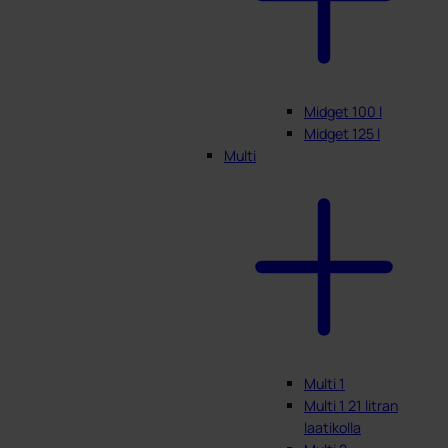
Midget 100 l
Midget 125 l
Multi
Multi 1
Multi 1 21 litran
laatikolla