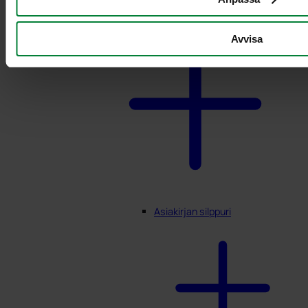
Avvisa
Asiakirjan silppuri