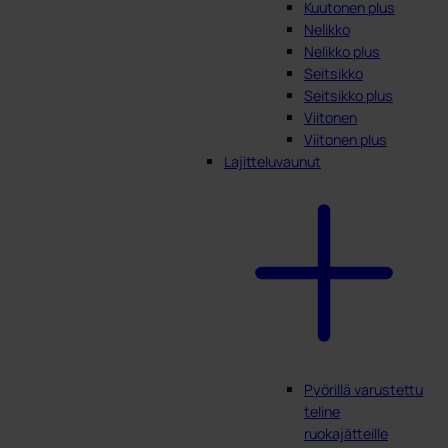
Kuutonen plus
Nelikko
Nelikko plus
Seitsikko
Seitsikko plus
Viitonen
Viitonen plus
Lajitteluvaunut
Pyörillä varustettu
teline
ruokajätteille