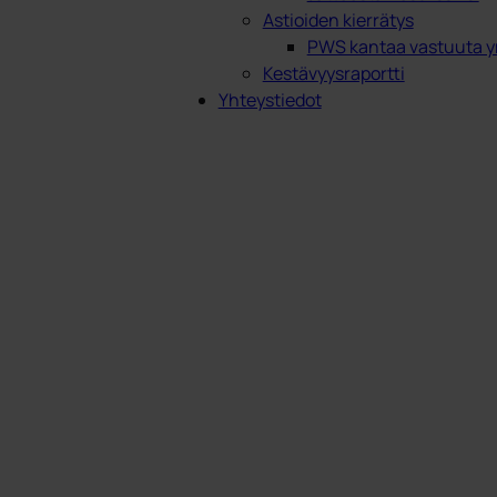
Astioiden kierrätys
PWS kantaa vastuuta y
Kestävyysraportti
Yhteystiedot