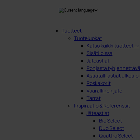
Tuotteet
Tuoteluokat
Products
Katso kaikki tuotteet →
search
Sisätiloissa
Jäteastiat
Pohjasta tyhjennettävät
Astiatalli astiat ulkotilo
Roskakorit
Vaarallinen jäte
Tarrat
Inspiraatio & Referenssit
Jäteastiat
Bio Select
Duo Select
Quattro Select