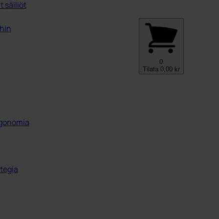
 säiliöt
ihin
0
Tilata
0,00
kr
ergonomia
tegia