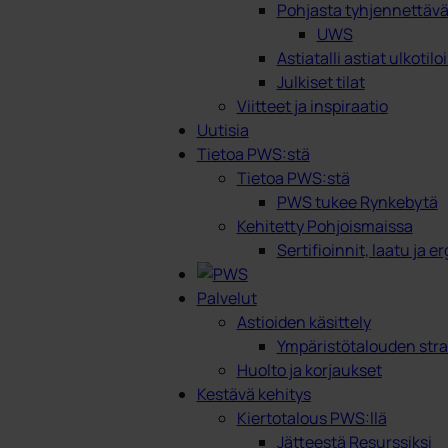
Pohjasta tyhjennettävät
UWS
Astiatalli astiat ulkotilo
Julkiset tilat
Viitteet ja inspiraatio
Uutisia
Tietoa PWS:stä
Tietoa PWS:stä
PWS tukee Rynkebytä
Kehitetty Pohjoismaissa
Sertifioinnit, laatu ja 
Palvelut
Astioiden käsittely
Ympäristötalouden stra
Huolto ja korjaukset
Kestävä kehitys
Kiertotalous PWS:llä
Jätteestä Resurssiksi