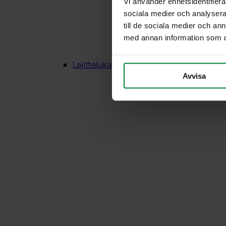
Vi använder enhetsidentifierar
sociala medier och analysera 
till de sociala medier och a
med annan information som du 
Lajittelukalusteet Puu
Avvisa