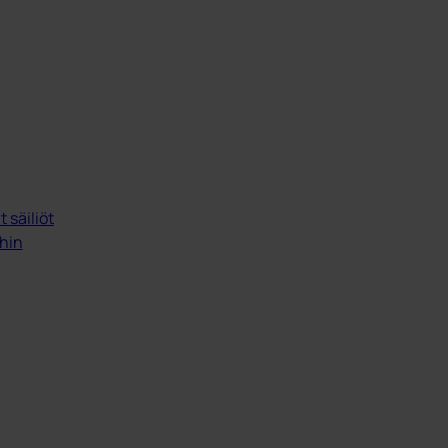
 säiliöt
ihin