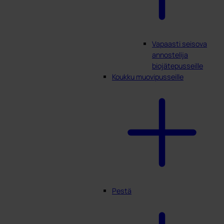
Vapaasti seisova
annostelija
biojätepusseille
Koukku muovipusseille
Pestä