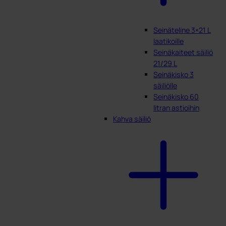
Seinäteline 3×21 L
laatikoille
Seinäkaiteet säiliö
21/29 L
Seinäkisko 3
säiliölle
Seinäkisko 60
litran astioihin
Kahva säiliö