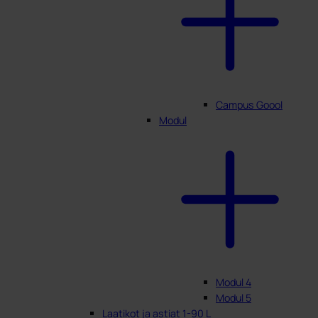
Campus Goool
Modul
Modul 4
Modul 5
Laatikot ja astiat 1-90 L