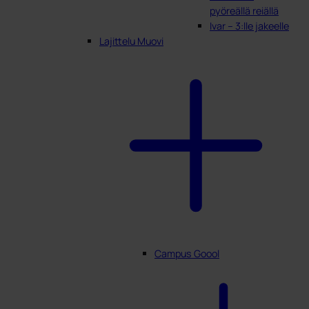
pyöreällä reiällä
Ivar – 3:lle jakeelle
Lajittelu Muovi
Campus Goool