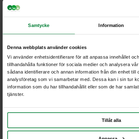
Samtycke
Information
Classic Mini
Classic Maxi
Classic Maxi
Denna webbplats använder cookies
Recycling
Levy Bio-kasetin
Vi använder enhetsidentifierare för att anpassa innehållet oc
mini-telineeseen
tillhandahålla funktioner för sociala medier och analysera vår
Säkinpidike Midi
sådana identifierare och annan information från din enhet til
Dynamic FZB
analysföretag som vi samarbetar med. Dessa kan i sin tur 
Säkinpidike Midi
information som du har tillhandahållit eller som de har samla
Dynamic Pedal
tjänster.
FZB
Säkinpidike Mini
Dynamic FZB
Säkinpidike Mini
Tillåt alla
Dynamic Pedal
FZB
Anpassa
Lisävarusteet jätekäsittely sisätiloissa