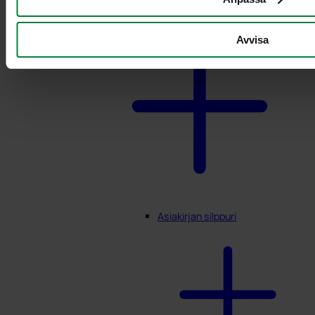
Avvisa
Asiakirjan silppuri