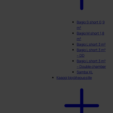
Bagio S short 0,9
m³
Bagio M short 1,8
m³
Bagio L short 3 m³
Bagio L short 3 m³
– DD
Bagio L short 3 m³
– Double chamber
Samba XL
Kaappi biojätepussille