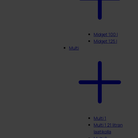
Midget 100 l
Midget 125 l
Multi
Multi 1
Multi 1 21 litran
laatikolla