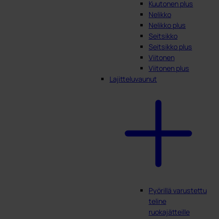
Kuutonen plus
Nelikko
Nelikko plus
Seitsikko
Seitsikko plus
Viitonen
Viitonen plus
Lajitteluvaunut
Pyörillä varustettu
teline
ruokajätteille