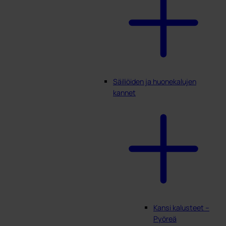
Säiliöiden ja huonekalujen
kannet
Kansi kalusteet –
Pyöreä