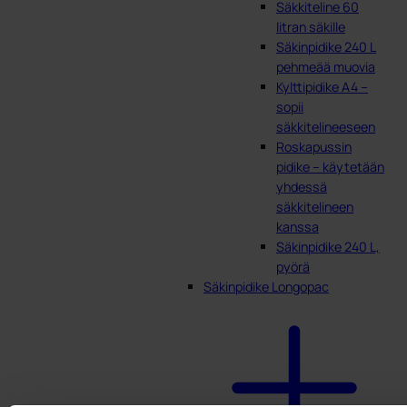
Säkkiteline 60
litran säkille
Säkinpidike 240 L
pehmeää muovia
Kylttipidike A4 –
sopii
säkkitelineeseen
Roskapussin
pidike – käytetään
yhdessä
säkkitelineen
kanssa
Säkinpidike 240 L,
pyörä
Säkinpidike Longopac