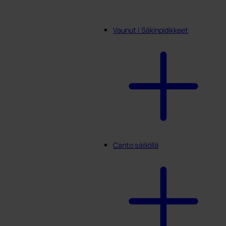
Vaunut | Säkinpidikkeet
Canto säiliöllä