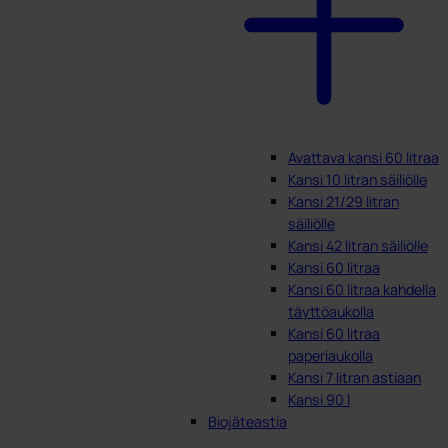
Avattava kansi 60 litraa
Kansi 10 litran säiliölle
Kansi 21/29 litran
säiliölle
Kansi 42 litran säiliölle
Kansi 60 litraa
Kansi 60 litraa kahdella
täyttöaukolla
Kansi 60 litraa
paperiaukolla
Kansi 7 litran astiaan
Kansi 90 l
Biojäteastia