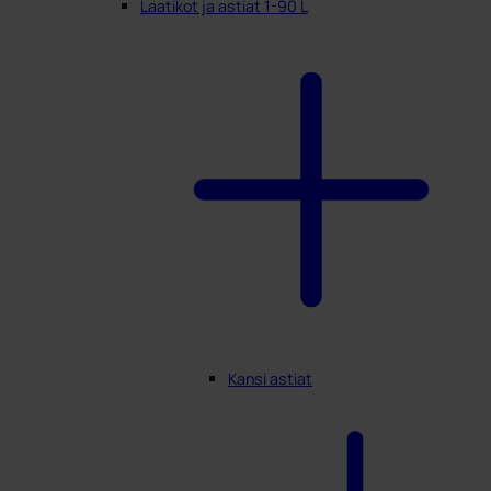
Laatikot ja astiat 1-90 L
Kansi astiat