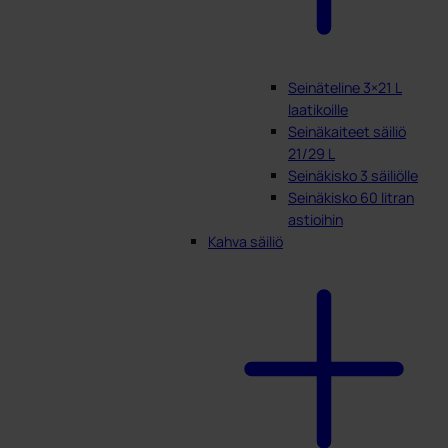
Seinäteline 3×21 L
laatikoille
Seinäkaiteet säiliö
21/29 L
Seinäkisko 3 säiliölle
Seinäkisko 60 litran
astioihin
Kahva säiliö