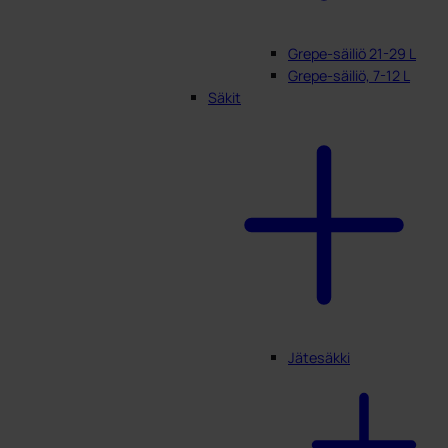
Grepe-säiliö 21-29 L
Grepe-säiliö, 7-12 L
Säkit
Jätesäkki