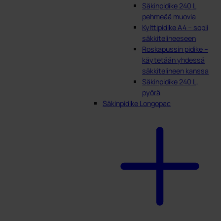
Säkinpidike 240 L
pehmeää muovia
Kylttipidike A4 – sopii
säkkitelineeseen
Roskapussin pidike –
käytetään yhdessä
säkkitelineen kanssa
Säkinpidike 240 L,
pyörä
Säkinpidike Longopac