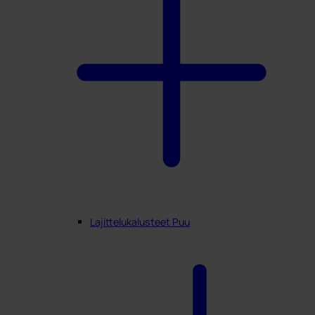
Min Profiili
Lajittelukalusteet Puu