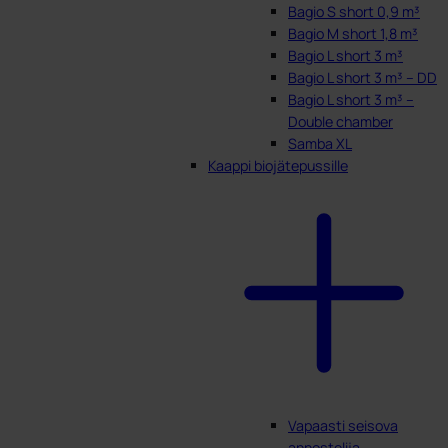
Bagio S short 0,9 m³
Bagio M short 1,8 m³
Bagio L short 3 m³
Bagio L short 3 m³ – DD
Bagio L short 3 m³ –
Double chamber
Samba XL
Kaappi biojätepussille
Vapaasti seisova
annostelija