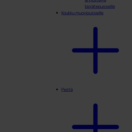
biojätepusseille
Koukku muovipusseille
Pestä