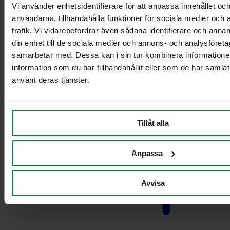
Vi använder enhetsidentifierare för att anpassa innehållet och
Pyörillä varustettu
teline ruokajätteille
användarna, tillhandahålla funktioner för sociala medier och 
Vaunut säiliöille 2 x 21-
trafik. Vi vidarebefordrar även sådana identifierare och annan
29L
din enhet till de sociala medier och annons- och analysföret
Vaunut säiliöille 2 x 60L
samarbetar med. Dessa kan i sin tur kombinera informatio
Vaunut säiliöille 2 x 90 L
information som du har tillhandahållit eller som de har samlat
Vaunut säiliöille 21-29L
använt deras tjänster.
Vaunut säiliöille 60 L
Vaunut säiliöille 90 L
Pahvinkeräysvaunu
Tillåt alla
Anpassa
Avvisa