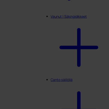
Vaunut | Säkinpidikkeet
Canto säiliöllä