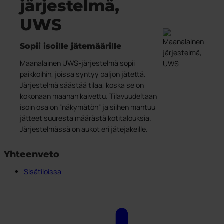
järjestelmä,
Kehitetty Pohjoismaissa
Jäteastiat
Pohjasta tyhjennettävät säiliöt
PWS tukee Rynkebytä
Bio Select
Pohjasta tyhjennettävät säiliöt
Astiatalli astiat ulkotiloihin
Sertifioinnit, laatu ja ergonomia
Duo Select
UWS
UWS
Astiatalli astiat ulkotiloihin
Julkiset tilat
Quattro Select
Roskakorit
Palvelut
Sopii isoille jätemäärille
Vaarallinen jäte
Kestävä kehitys
Astioiden käsittely
Tarrat
Maanalainen UWS-järjestelmä sopii
Yhteystiedot
Huolto ja korjaukset
Kiertotalous PWS:llä
Ympäristötalouden strategia
paikkoihin, joissa syntyy paljon jätettä.
Astioiden kierrätys
Jätteestä Resurssiksi
Järjestelmä säästää tilaa, koska se on
Kestävyysraportti
PWS kantaa vastuuta ympäristöstä
kokonaan maahan kaivettu. Tilavuudeltaan
isoin osa on ”näkymätön” ja siihen mahtuu
jätteet suuresta määrästä kotitalouksia.
Järjestelmässä on aukot eri jätejakeille.
Yhteenveto
Sisätiloissa