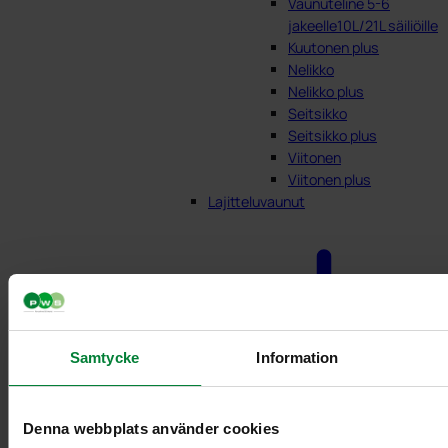
Vaunuteline 5-6
jakeelle10L/21L säiliöille
Kuutonen plus
Nelikko
Nelikko plus
Seitsikko
Seitsikko plus
Viitonen
Viitonen plus
Lajitteluvaunut
Samtycke
Information
Denna webbplats använder cookies